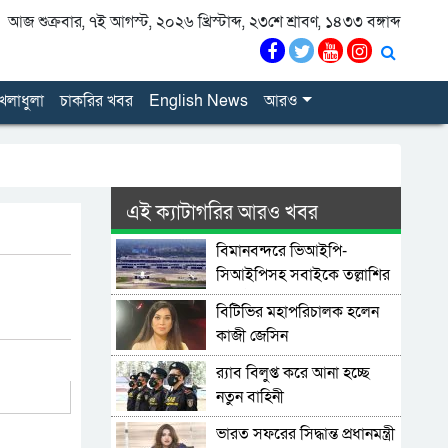
আজ শুক্রবার, ৭ই আগস্ট, ২০২৬ খ্রিস্টাব্দ, ২৩শে শ্রাবণ, ১৪৩৩ বঙ্গাব্দ
েলাধুলা
চাকরির খবর
English News
আরও
এই ক্যাটাগরির আরও খবর
বিমানবন্দরে ভিআইপি-
সিআইপিসহ সবাইকে তল্লাশির
নির্দেশ
বিটিভির মহাপরিচালক হলেন
কাজী জেসিন
র‍্যাব বিলুপ্ত করে আনা হচ্ছে
নতুন বাহিনী
ভারত সফরের সিদ্ধান্ত প্রধানমন্ত্রী