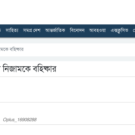
ত
সাহিত্য
সমগ্র দেশ
আন্তর্জাতিক
বিনোদন
আবহওয়া
এক্সক্লুসিভ
খ
মকে বহিষ্কার
 নিজামকে বহিষ্কার
Oplus_16908288