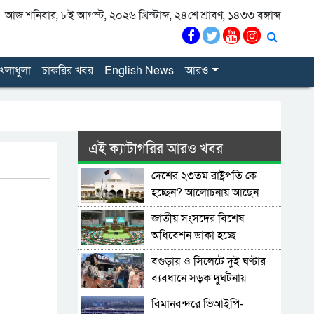
আজ শনিবার, ৮ই আগস্ট, ২০২৬ খ্রিস্টাব্দ, ২৪শে শ্রাবণ, ১৪৩৩ বঙ্গাব্দ
েলাধুলা
চাকরির খবর
English News
আরও
এই ক্যাটাগরির আরও খবর
দেশের ২৩তম রাষ্ট্রপতি কে
হচ্ছেন? আলোচনায় আছেন
কারা?
জাতীয় সংসদের বিশেষ
অধিবেশন ডাকা হচ্ছে
বগুড়ায় ও সিলেটে দুই ঘণ্টার
ব্যবধানে সড়ক দুর্ঘটনায়
শিশুসহ প্রাণ গেল ১৫ জনের
বিমানবন্দরে ভিআইপি-