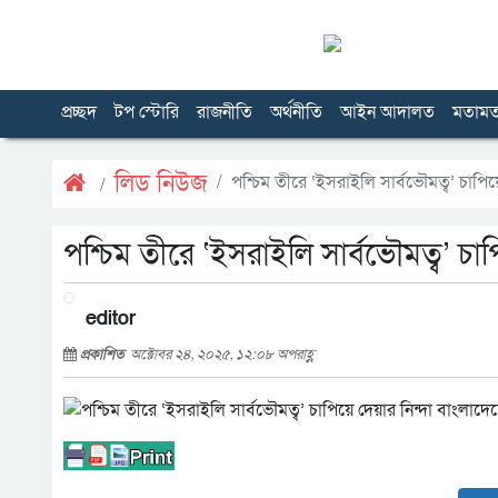
প্রচ্ছদ
টপ স্টোরি
রাজনীতি
অর্থনীতি
আইন আদালত
মতাম
লিড নিউজ
পশ্চিম তীরে ‘ইসরাইলি সার্বভৌমত্ব’ চাপিয়
পশ্চিম তীরে ‘ইসরাইলি সার্বভৌমত্ব’ চা
editor
প্রকাশিত
অক্টোবর ২৪, ২০২৫, ১২:০৮ অপরাহ্ণ