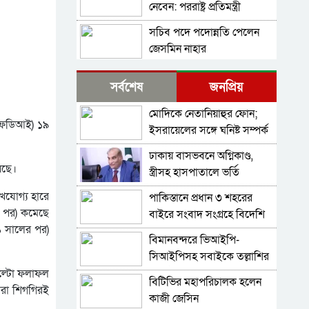
নেবেন: পররাষ্ট্র প্রতিমন্ত্রী
সচিব পদে পদোন্নতি পেলেন
জেসমিন নাহার
পুলিশের ৭ কর্মকর্তাকে বদলি
সর্বশেষ
জনপ্রিয়
মোদিকে নেতানিয়াহুর ফোন;
পাইপলাইনের মাধ্যমে ভারত
 (এফডিআই) ১৯
ইসরায়েলের সঙ্গে ঘনিষ্ট সম্পর্ক
থেকে আরও বেশি ডিজেল
গড়তে চায় ভারত
চেয়েছি: জ্বালানিমন্ত্রী
ঢাকায় বাসভবনে অগ্নিকাণ্ড,
যথাযোগ্য মর্যাদায় সিলেটে
েছে।
স্ত্রীসহ হাসপাতালে ভর্তি
জুলাই গণঅভ্যুত্থান দিবস
পাকিস্তান হাইকমিশনার
পালিত
েখযোগ্য হারে
পাকিস্তানে প্রধান ৩ শহরের
শেখ হাসিনাকে কথা বলতে
র পর) কমেছে
বাইরে সংবাদ সংগ্রহে বিদেশি
দেওয়া দুই দেশের সম্পর্কের
 সালের পর)
গণমাধ্যমের ওপর বিধিনিষেধ
জন্য ক্ষতিকর: পররাষ্ট্র মন্ত্রণালয়
বিমানবন্দরে ভিআইপি-
ভিডিও ডকুমেন্টারি প্রদর্শনের
সিআইপিসহ সবাইকে তল্লাশির
পর ‘ভুয়া’ স্লোগান, জুলাই যোদ্ধা
নির্দেশ
 উল্টো ফলাফল
ও শহিদ পরিবারের সংবর্ধনা
বিটিভির মহাপরিচালক হলেন
সাবেক প্রধানমন্ত্রী শেখ
মরা শিগগিরই
অনুষ্ঠানে হট্টগোল
কাজী জেসিন
হাসিনাকে সেদিন ভারতে পৌঁছে