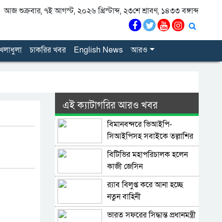
আজ শুক্রবার, ৭ই আগস্ট, ২০২৬ খ্রিস্টাব্দ, ২৩শে শ্রাবণ, ১৪৩৩ বঙ্গাব্দ
েলাধুলা
চাকরির খবর
English News
আরও
এই ক্যাটাগরির আরও খবর
বিমানবন্দরে ভিআইপি-
সিআইপিসহ সবাইকে তল্লাশির
নির্দেশ
বিটিভির মহাপরিচালক হলেন
কাজী জেসিন
র‍্যাব বিলুপ্ত করে আনা হচ্ছে
নতুন বাহিনী
ভারত সফরের সিদ্ধান্ত প্রধানমন্ত্রী