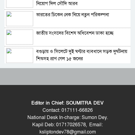
নিয়োগ দিল সৌদি আরব
ভারতের চিকেন নেক নিয়ে নতুন পরিকল্পনা
পাইপলাইনের মাধ্যমে ভারত থেকে আরও বেশি
ডিজেল চেয়েছি: জ্বালানিমন্ত্রী
জাতীয় সংসদের বিশেষ অধিবেশন ডাকা হচ্ছে
যথাযোগ্য মর্যাদায় সিলেটে জুলাই গণঅভ্যুত্থান দিবস
পালিত
বগুড়ায় ও সিলেটে দুই ঘণ্টার ব্যবধানে সড়ক দুর্ঘটনায়
শেখ হাসিনাকে কথা বলতে দেওয়া দুই দেশের
শিশুসহ প্রাণ গেল ১৫ জনের
সম্পর্কের জন্য ক্ষতিকর: পররাষ্ট্র মন্ত্রণালয়
শুভেন্দুর কৌশলে বদলে যাচ্ছে পশ্চিমবঙ্গের রাজনীতির
ভিডিও ডকুমেন্টারি প্রদর্শনের পর ‘ভুয়া’ স্লোগান, জুলাই
সমীকরণ
যোদ্ধা ও শহিদ পরিবারের সংবর্ধনা অনুষ্ঠানে হট্টগোল
বাংলাদেশের সঙ্গে ফারাক্কা চুক্তি নবায়ন না করার দাবি
সাবেক প্রধানমন্ত্রী শেখ হাসিনাকে সেদিন ভারতে পৌঁছে
ভারতীয় এমপির
দেন যারা, প্রকাশ্যে এলো নতুন তথ্য
Editor in Chief: SOUMITRA DEV
মোদিকে নেতানিয়াহুর ফোন; ইসরায়েলের সঙ্গে ঘনিষ্ট
মন্ত্রিসভা থেকে বাদ পড়তে পারেন অনেকেই, নতুন করে
Contact: 017111-66826
সম্পর্ক গড়তে চায় ভারত
আলোচনায় যেসব নাম
National Desk In-charge: Sumon Dey.
Kapil Deb: 01717026578, Email:
ঢাকায় বাসভবনে অগ্নিকাণ্ড, স্ত্রীসহ হাসপাতালে ভর্তি
সংবিধান থেকে বাতিল হতে পারে শেখ মুজিবুর
ksliptondev78@gmail.com
পাকিস্তান হাইকমিশনার
রহমানের ‘জাতির পিতা’ স্বীকৃতি