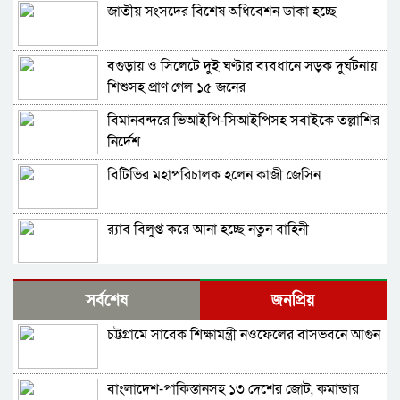
জাতীয় সংসদের বিশেষ অধিবেশন ডাকা হচ্ছে
বগুড়ায় ও সিলেটে দুই ঘণ্টার ব্যবধানে সড়ক দুর্ঘটনায়
শিশুসহ প্রাণ গেল ১৫ জনের
বিমানবন্দরে ভিআইপি-সিআইপিসহ সবাইকে তল্লাশির
নির্দেশ
বিটিভির মহাপরিচালক হলেন কাজী জেসিন
র‍্যাব বিলুপ্ত করে আনা হচ্ছে নতুন বাহিনী
ভারত সফরের সিদ্ধান্ত প্রধানমন্ত্রী নেবেন: পররাষ্ট্র
সর্বশেষ
জনপ্রিয়
প্রতিমন্ত্রী
চট্টগ্রামে সাবেক শিক্ষামন্ত্রী নওফেলের বাসভবনে আগুন
সচিব পদে পদোন্নতি পেলেন জেসমিন নাহার
বাংলাদেশ-পাকিস্তানসহ ১৩ দেশের জোট, কমান্ডার
পুলিশের ৭ কর্মকর্তাকে বদলি