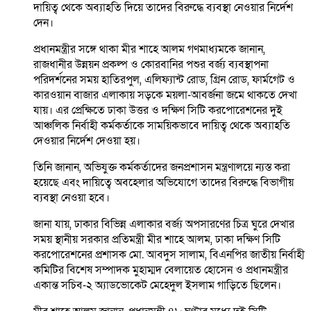
দায়িত্ব থেকে অব্যাহতি দিয়ে তাদের বিরুদ্ধে ব্যবস্থা নেওয়ার নির্দেশ
দেন।
প্রধানমন্ত্রীর সঙ্গে থাকা মীর শাহে আলম গণমাধ্যমকে জানান,
রাজধানীর উন্নয়ন প্রকল্প ও কোরবানির পশুর বর্জ্য ব্যবস্থাপনা
পরিদর্শনের সময় হাতিরপুল, এলিফ্যান্ট রোড, গ্রিন রোড, ফার্মগেট ও
কারওয়ান বাজার এলাকায় সড়কে ময়লা-আবর্জনা জমে থাকতে দেখা
যায়। এর প্রেক্ষিতে ঢাকা উত্তর ও দক্ষিণ সিটি করপোরেশনের দুই
আঞ্চলিক নির্বাহী কর্মকর্তাকে সাময়িকভাবে দায়িত্ব থেকে অব্যাহতি
দেওয়ার নির্দেশ দেওয়া হয়।
তিনি জানান, অভিযুক্ত কর্মকর্তাদের জনপ্রশাসন মন্ত্রণালয়ে ন্যস্ত করা
হয়েছে এবং দায়িত্বে অবহেলার অভিযোগে তাদের বিরুদ্ধে বিভাগীয়
ব্যবস্থা নেওয়া হবে।
জানা যায়, ঢাকার বিভিন্ন এলাকার বর্জ্য অপসারণের চিত্র ঘুরে দেখার
সময় স্থানীয় সরকার প্রতিমন্ত্রী মীর শাহে আলম, ঢাকা দক্ষিণ সিটি
করপোরেশনের প্রশাসক মো. আবদুস সালাম, বিএনপির জাতীয় নির্বাহী
কমিটির বিশেষ সম্পাদক মুহাম্মদ বেলায়েত হোসেন ও প্রধানমন্ত্রীর
একান্ত সচিব-২ অ্যাডভোকেট মেহেদুল ইসলাম গাড়িতে ছিলেন।