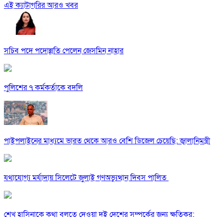
এই ক্যাটাগরির আরও খবর
সচিব পদে পদোন্নতি পেলেন জেসমিন নাহার
পুলিশের ৭ কর্মকর্তাকে বদলি
পাইপলাইনের মাধ্যমে ভারত থেকে আরও বেশি ডিজেল চেয়েছি: জ্বালানিমন্ত্রী
যথাযোগ্য মর্যাদায় সিলেটে জুলাই গণঅভ্যুত্থান দিবস পালিত
শেখ হাসিনাকে কথা বলতে দেওয়া দুই দেশের সম্পর্কের জন্য ক্ষতিকর: