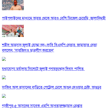
পাইপলাইনের মাধ্যমে ভারত থেকে আরও বেশি ডিজেল চেয়েছি: জ্বালানিমন্ত্রী
শহীদ আহসান জুলাই যোদ্ধা নন—দাবি বিএনপি নেতার, জামায়াত নেতা
বললেন, ‘সারজিসও ছাত্রলীগ করতেন’
যথাযোগ্য মর্যাদায় সিলেটে জুলাই গণঅভ্যুত্থান দিবস পালিত
সাকিব আল হাসানের বাড়িতে পেট্রোল ঢেলে আগুন দেওয়ার চেষ্টা, ভাঙচুর
গাজীপুর-৫ আসনের সাবেক এমপি আখতারুজ্জামান গ্রেপ্তার