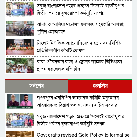
আশরাফ
সবুজ বাংলাদেশ গড়ার প্রত্যয়ে সিলেটে বাবৌযুপ’র
দ্বিতীয় পর্যায়ে বৃক্ষরোপণ কর্মসূচি সম্পন্ন
আবারও আলিয়া মাদ্রাসা এলাকায় সংঘর্ষের আশঙ্কা,
পুলিশ মোতায়েন
সিলেট মিউজিক অ্যাসোসিয়েশন ২১ সদস্যবিশিষ্ট
প্রতিষ্ঠাকালীন কমিটি ঘোষণা
বাঘা পৌরসভায় রাস্তা ও ড্রেনের কাজের ভিত্তিপ্রস্তর
স্থাপন করলেন-এমপি চাঁদ
নিরাপত্তার নিশ্চয়তা পেলে ‘দেশে ফিরতে প্রস্তুত’ সাকিব,
সর্বশেষ
জনপ্রিয়
বিচারের মুখোমুখি হতেও ভয় নেই
নাগরপুরে এনসিপির আহ্বায়ক কমিটি অনুমোদন:
চট্টগ্রামে সাবেক শিক্ষামন্ত্রী নওফেলের বাসভবনে আগুন
আহ্বায়ক তারিয়াশ পলাশ, সদস্য সচিব সরদার
আশরাফ
সবুজ বাংলাদেশ গড়ার প্রত্যয়ে সিলেটে বাবৌযুপ’র
বগুড়ায় ও সিলেটে দুই ঘণ্টার ব্যবধানে সড়ক দুর্ঘটনায়
দ্বিতীয় পর্যায়ে বৃক্ষরোপণ কর্মসূচি সম্পন্ন
শিশুসহ প্রাণ গেল ১৫ জনের
Govt drafts revised Gold Policy to formalise
ঢাকায় বাসভবনে অগ্নিকাণ্ড, স্ত্রীসহ হাসপাতালে ভর্তি