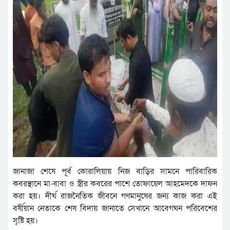
জানাজা শেষে পূর্ব কোরালিয়ায় নিজ বাড়ির সামনে পারিবারিক
কবরস্থানে মা-বাবা ও স্ত্রীর কবরের পাশে তোফায়েল আহমেদকে দাফন
করা হয়। দীর্ঘ রাজনৈতিক জীবনে গণমানুষের জন্য কাজ করা এই
বর্ষীয়ান নেতাকে শেষ বিদায় জানাতে সেখানে আবেগঘন পরিবেশের
সৃষ্টি হয়।