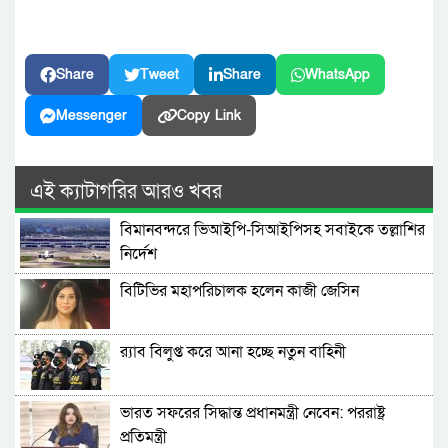
Share
Tweet
Share
WhatsApp
Messenger
Copy Link
এই ক্যাটাগরির আরও খবর
বিমানবন্দরে ভিআইপি-সিআইপিসহ সবাইকে তল্লাশির
নির্দেশ
বিটিভির মহাপরিচালক হলেন কাজী জেসিন
র‍্যাব বিলুপ্ত করে আনা হচ্ছে নতুন বাহিনী
ভারত সফরের সিদ্ধান্ত প্রধানমন্ত্রী নেবেন: পররাষ্ট্র
প্রতিমন্ত্রী