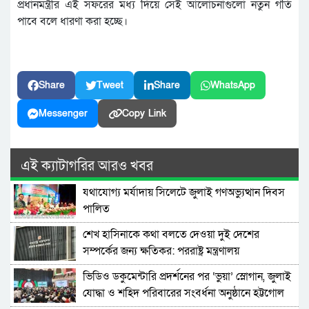
প্রধানমন্ত্রীর এই সফরের মধ্য দিয়ে সেই আলোচনাগুলো নতুন গতি
পাবে বলে ধারণা করা হচ্ছে।
Share
Tweet
Share
WhatsApp
Messenger
Copy Link
এই ক্যাটাগরির আরও খবর
যথাযোগ্য মর্যাদায় সিলেটে জুলাই গণঅভ্যুত্থান দিবস
পালিত
শেখ হাসিনাকে কথা বলতে দেওয়া দুই দেশের
সম্পর্কের জন্য ক্ষতিকর: পররাষ্ট্র মন্ত্রণালয়
ভিডিও ডকুমেন্টারি প্রদর্শনের পর ‘ভুয়া’ স্লোগান, জুলাই
যোদ্ধা ও শহিদ পরিবারের সংবর্ধনা অনুষ্ঠানে হট্টগোল