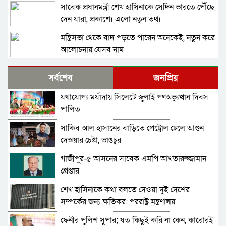
সাবেক প্রধানমন্ত্রী শেখ হাসিনাকে সেদিন ভারতে পৌঁছে
দেন যারা, প্রকাশ্যে এলো নতুন তথ্য
মন্ত্রিসভা থেকে বাদ পড়তে পারেন অনেকেই, নতুন করে
আলোচনায় যেসব নাম
সংবিধান থেকে বাতিল হতে পারে শেখ মুজিবুর
সর্বশেষ
জনপ্রিয়
রহমানের ‘জাতির পিতা’ স্বীকৃতি
যথাযোগ্য মর্যাদায় সিলেটে জুলাই গণঅভ্যুত্থান দিবস
চিফ প্রসিকিউটর; বিদ্বেষমূলক না হলে হাসিনার বক্তব্য
পালিত
প্রচারে আইনগত বাধা নেই
সাকিব আল হাসানের বাড়িতে পেট্রোল ঢেলে আগুন
দেশব্যাপী ৫ আগস্টকে ঘিরে নিরাপত্তা ব্যবস্থা
দেওয়ার চেষ্টা, ভাঙচুর
জোরদার: স্বরাষ্ট্রমন্ত্রী
গাজীপুর-৫ আসনের সাবেক এমপি আখতারুজ্জামান
দিনেশ ত্রিবেদীকে হুমায়ুন কবির; শেখ হাসিনা যেন
গ্রেপ্তার
ভারতের ভূখণ্ড ব্যবহার করে রাজনৈতিক বক্তব্য দিতে
না পারেন
শেখ হাসিনাকে কথা বলতে দেওয়া দুই দেশের
শেখ হাসিনার ভার্চুয়াল অনুষ্ঠান নিয়ে ভারতের স্পষ্ট
সম্পর্কের জন্য ক্ষতিকর: পররাষ্ট্র মন্ত্রণালয়
অবস্থান জানতে চায় ঢাকা: পররাষ্ট্র প্রতিমন্ত্রী
ফেনীর পুলিশ সুপার; যত কিছুই করি না কেন, কারোরই
পুলিশের ৮ কর্মকর্তাকে বদলি