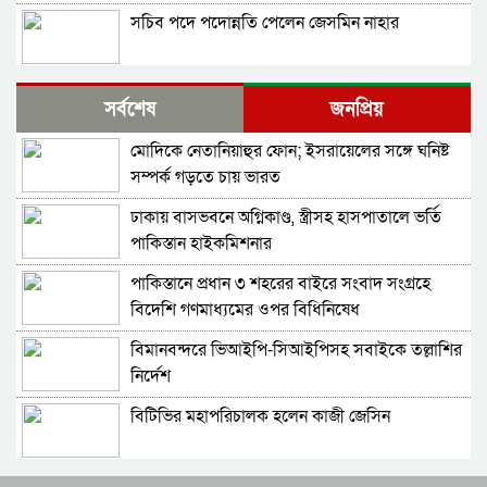
সচিব পদে পদোন্নতি পেলেন জেসমিন নাহার
পুলিশের ৭ কর্মকর্তাকে বদলি
সর্বশেষ
জনপ্রিয়
মোদিকে নেতানিয়াহুর ফোন; ইসরায়েলের সঙ্গে ঘনিষ্ট
পাইপলাইনের মাধ্যমে ভারত থেকে আরও বেশি
সম্পর্ক গড়তে চায় ভারত
ডিজেল চেয়েছি: জ্বালানিমন্ত্রী
ঢাকায় বাসভবনে অগ্নিকাণ্ড, স্ত্রীসহ হাসপাতালে ভর্তি
যথাযোগ্য মর্যাদায় সিলেটে জুলাই গণঅভ্যুত্থান দিবস
পাকিস্তান হাইকমিশনার
পালিত
পাকিস্তানে প্রধান ৩ শহরের বাইরে সংবাদ সংগ্রহে
গাজীপুর-৫ আসনের সাবেক এমপি আখতারুজ্জামান
বিদেশি গণমাধ্যমের ওপর বিধিনিষেধ
গ্রেপ্তার
বিমানবন্দরে ভিআইপি-সিআইপিসহ সবাইকে তল্লাশির
শেখ হাসিনাকে কথা বলতে দেওয়া দুই দেশের
নির্দেশ
সম্পর্কের জন্য ক্ষতিকর: পররাষ্ট্র মন্ত্রণালয়
বিটিভির মহাপরিচালক হলেন কাজী জেসিন
শেখ হাসিনার বক্তব্য প্রচারে নিষেধাজ্ঞার যৌক্তিকতা
নিয়ে রুমিন ফারহানার প্রশ্ন
র‍্যাব বিলুপ্ত করে আনা হচ্ছে নতুন বাহিনী