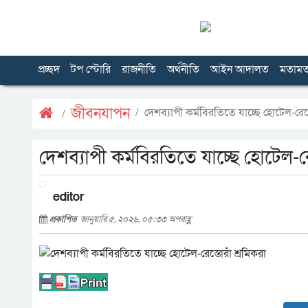
প্রচ্ছদ
টপ স্টোরি
রাজনীতি
অর্থনীতি
আইন আদালত
মতাম
জীবনযাপন
দেশব্যাপী কর্মবিরতিতে যাচ্ছে হোটেল-রেস্ত
দেশব্যাপী কর্মবিরতিতে যাচ্ছে হোটেল-রেস
editor
প্রকাশিত
জানুয়ারি ৫, ২০২৬, ০৫:৩৩ অপরাহ্ণ