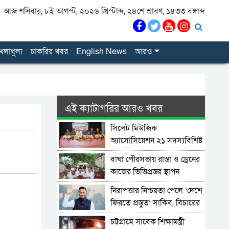
আজ শনিবার, ৮ই আগস্ট, ২০২৬ খ্রিস্টাব্দ, ২৪শে শ্রাবণ, ১৪৩৩ বঙ্গাব্দ
েলাধুলা
চাকরির খবর
English News
আরও
এই ক্যাটাগরির আরও খবর
সিলেট মিউজিক
অ্যাসোসিয়েশন ২১ সদস্যবিশিষ্ট
প্রতিষ্ঠাকালীন কমিটি ঘোষণা
বাঘা পৌরসভায় রাস্তা ও ড্রেনের
কাজের ভিত্তিপ্রস্তর স্থাপন
করলেন-এমপি চাঁদ
নিরাপত্তার নিশ্চয়তা পেলে ‘দেশে
ফিরতে প্রস্তুত’ সাকিব, বিচারের
মুখোমুখি হতেও ভয় নেই
চট্টগ্রামে সাবেক শিক্ষামন্ত্রী