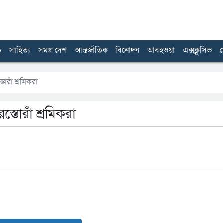
ত
সাহিত্য
সমগ্র দেশ
আন্তর্জাতিক
বিনোদন
আবহওয়া
এক্সক্লুসিভ
খ
োরাঁ শ্রমিকরা
্তোরাঁ শ্রমিকরা