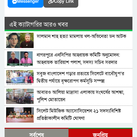
Messenger
Copy Link
এই ক্যাটাগরির আরও খবর
সালমান শাহ হত্যা মামলায় খল-অভিনেতা ডন আটক
নাগরপুরে এনসিপির আহ্বায়ক কমিটি অনুমোদন:
আহ্বায়ক তারিয়াশ পলাশ, সদস্য সচিব সরদার
আশরাফ
সবুজ বাংলাদেশ গড়ার প্রত্যয়ে সিলেটে বাবৌযুপ’র
দ্বিতীয় পর্যায়ে বৃক্ষরোপণ কর্মসূচি সম্পন্ন
আবারও আলিয়া মাদ্রাসা এলাকায় সংঘর্ষের আশঙ্কা,
পুলিশ মোতায়েন
সিলেট মিউজিক অ্যাসোসিয়েশন ২১ সদস্যবিশিষ্ট
প্রতিষ্ঠাকালীন কমিটি ঘোষণা
বাঘা পৌরসভায় রাস্তা ও ড্রেনের কাজের ভিত্তিপ্রস্তর
সর্বশেষ
জনপ্রিয়