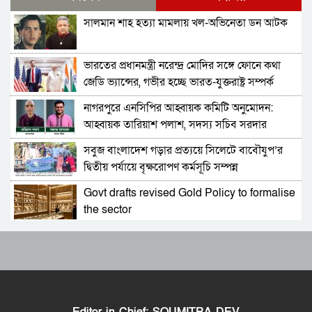
স্থাপন করলেন-এমপি চাঁদ
সালমান শাহ হত্যা মামলায় খল-অভিনেতা ডন আটক
নিরাপত্তার নিশ্চয়তা পেলে ‘দেশে ফিরতে প্রস্তুত’ সাকিব,
বিচারের মুখোমুখি হতেও ভয় নেই
ভারতের প্রধানমন্ত্রী নরেন্দ্র মোদির সঙ্গে ফোনে কথা
চট্টগ্রামে সাবেক শিক্ষামন্ত্রী নওফেলের বাসভবনে আগুন
জেডি ভ্যান্সের, গভীর হচ্ছে ভারত-যুক্তরাষ্ট্র সম্পর্ক
নাগরপুরে এনসিপির আহ্বায়ক কমিটি অনুমোদন:
বগুড়ায় ও সিলেটে দুই ঘণ্টার ব্যবধানে সড়ক দুর্ঘটনায়
আহ্বায়ক তারিয়াশ পলাশ, সদস্য সচিব সরদার
শিশুসহ প্রাণ গেল ১৫ জনের
আশরাফ
সবুজ বাংলাদেশ গড়ার প্রত্যয়ে সিলেটে বাবৌযুপ’র
ঢাকায় বাসভবনে অগ্নিকাণ্ড, স্ত্রীসহ হাসপাতালে ভর্তি
দ্বিতীয় পর্যায়ে বৃক্ষরোপণ কর্মসূচি সম্পন্ন
পাকিস্তান হাইকমিশনার
Govt drafts revised Gold Policy to formalise
আওয়ামী লীগ আমাদের শত্রু নয়, অচিরেই আওয়ামী
the sector
লীগ বিএনপির সঙ্গে মিশে যাবে: সংসদ সদস্য নাছির
আবারও আলিয়া মাদ্রাসা এলাকায় সংঘর্ষের আশঙ্কা,
শহীদ আহসান জুলাই যোদ্ধা নন—দাবি বিএনপি নেতার,
পুলিশ মোতায়েন
জামায়াত নেতা বললেন, ‘সারজিসও ছাত্রলীগ করতেন’
প্রাইভেট পড়ালে বন্ধ হবে এমপিও: সমাজকল্যাণ
সাকিব আল হাসানের বাড়িতে পেট্রোল ঢেলে আগুন
প্রতিমন্ত্রী
দেওয়ার চেষ্টা, ভাঙচুর