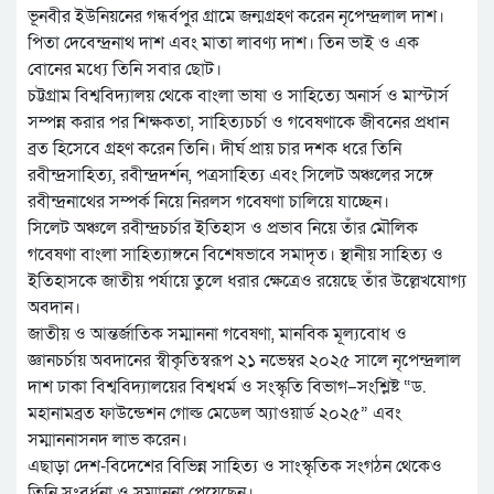
ভূনবীর ইউনিয়নের গন্ধর্বপুর গ্রামে জন্মগ্রহণ করেন নৃপেন্দ্রলাল দাশ।
পিতা দেবেন্দ্রনাথ দাশ এবং মাতা লাবণ্য দাশ। তিন ভাই ও এক
বোনের মধ্যে তিনি সবার ছোট।
চট্টগ্রাম বিশ্ববিদ্যালয় থেকে বাংলা ভাষা ও সাহিত্যে অনার্স ও মাস্টার্স
সম্পন্ন করার পর শিক্ষকতা, সাহিত্যচর্চা ও গবেষণাকে জীবনের প্রধান
ব্রত হিসেবে গ্রহণ করেন তিনি। দীর্ঘ প্রায় চার দশক ধরে তিনি
রবীন্দ্রসাহিত্য, রবীন্দ্রদর্শন, পত্রসাহিত্য এবং সিলেট অঞ্চলের সঙ্গে
রবীন্দ্রনাথের সম্পর্ক নিয়ে নিরলস গবেষণা চালিয়ে যাচ্ছেন।
সিলেট অঞ্চলে রবীন্দ্রচর্চার ইতিহাস ও প্রভাব নিয়ে তাঁর মৌলিক
গবেষণা বাংলা সাহিত্যাঙ্গনে বিশেষভাবে সমাদৃত। স্থানীয় সাহিত্য ও
ইতিহাসকে জাতীয় পর্যায়ে তুলে ধরার ক্ষেত্রেও রয়েছে তাঁর উল্লেখযোগ্য
অবদান।
জাতীয় ও আন্তর্জাতিক সম্মাননা গবেষণা, মানবিক মূল্যবোধ ও
জ্ঞানচর্চায় অবদানের স্বীকৃতিস্বরূপ ২১ নভেম্বর ২০২৫ সালে নৃপেন্দ্রলাল
দাশ ঢাকা বিশ্ববিদ্যালয়ের বিশ্বধর্ম ও সংস্কৃতি বিভাগ–সংশ্লিষ্ট “ড.
মহানামব্রত ফাউন্ডেশন গোল্ড মেডেল অ্যাওয়ার্ড ২০২৫” এবং
সম্মাননাসনদ লাভ করেন।
এছাড়া দেশ-বিদেশের বিভিন্ন সাহিত্য ও সাংস্কৃতিক সংগঠন থেকেও
তিনি সংবর্ধনা ও সম্মাননা পেয়েছেন।