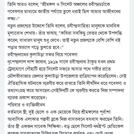
তিনি আরও বলেন, “শ্রীমঙ্গল ও সিলেট অঞ্চলের রবীন্দ্রচর্চাকে
গবেষণার মাধ্যমে জাতীয় পর্যায়ে তুলে ধরাই ছিল আমার আজীবনের
লক্ষ্য।”
নতুন প্রজন্মের উদ্দেশে তিনি বলেন, রবীন্দ্রসাহিত্য মানুষকে মানবিক
মূল্যবোধ শেখায়। তাঁর ভাষায়, “কবিরা সবকিছু ভেতর থেকে উপলব্ধি
করেন, সাধারণ মানুষ শুধু দেখে। তাই নতুন প্রজন্মকে বেশি বেশি বই
পড়ার অভ্যাস গড়ে তুলতে হবে।”
রবীন্দ্রনাথের কুলাউড়া সফর নিয়ে গবেষণা
নৃপেন্দ্রলাল দাশ জানান, ১৯১৯ সালে রবীন্দ্রনাথ ঠাকুর যখন প্রথম
ট্রেনযোগে গৌহাটি হয়ে সিলেট সফরে আসার পথে গভীর রাতে
মৌলভীবাজার জেলার কুলাউড়া উপজেলায় রাত্রিযাপন করেছিলেন। সেই
ঐতিহাসিক ঘটনাকে স্মরণীয় করে রাখতে তিনি দীর্ঘদিন ধরে গবেষণা ও
তথ্যসংগ্রহ করে আসছেন।সেইদিনটি কে স্মরণীয় করতে নিজ সম্পাদনা
স্মারক প্রকাশ করেছেন।
পরিবার ও ব্যক্তিজীবন
বর্তমানে স্ত্রী, দুই ছেলে ও এক মেয়েকে নিয়ে শ্রীমঙ্গলের পূর্বাশা
আবাসিক এলাকার পল্লবী ব্লকে নিজ বাসভবনে বসবাস করছেন তিনি।
তাঁর স্ত্রী একজন সাবেক শিক্ষিকা। বড় ছেলে সিলেট নর্থইস্ট মেডিকেল
কলেজ হাসপাতালে চিকিৎসক হিসেবে কর্মরত এবং ছোট ছেলে