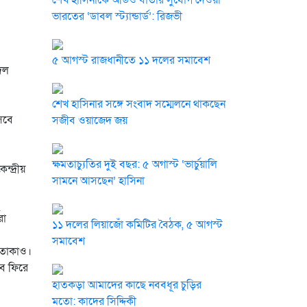
শেখ হাসিনাকে অডিও বার্তার সুযোগ দেওয়া
ভারতের ‘ডাবল স্ট্যান্ডার্ড’: রিজভী
৫ আগস্ট রাজধানীতে ১১ দলের সমাবেশ
রদল
শেখ হাসিনার সঙ্গে সংবাদ সম্মেলনে থাকছেন
সেবে
সজীব ওয়াজেদ জয়
ক্ষমতাচ্যুতির দুই বছর: ৫ অগাস্ট ‘ভার্চুয়ালি
্দ্রীয়
সামনে আসছেন’ হাসিনা
রা
১১ দলের লিয়াজোঁ কমিটির বৈঠক, ৫ আগস্ট
সমাবেশ
পতাকাও।
বে ফিরে
হাতকড়া আমাদের কাছে নববধূর চুড়ির
মতো: কাদের সিদ্দিকী