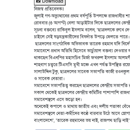
📸 Download
নিজস্ব প্রতিবেদকঃ
জুলাই গণ-অভ্যুত্থানের প্রথম বর্ষপূর্তি উপলক্ষে রাজধা
রোববার (৩ আগস্ট) বেলা আড়াইটার দিকে ছাত্রদলের কেন্দ্
সূচনা বক্তব্যে রাকিবুল ইসলাম বলেন, ‘ছাত্রদলকে রুখে 
চাইলে সেই ষড়যন্ত্রকারীদের বিষদাঁত উপড়ে ফেলতে পারে।
ছাত্রদলের সাংগঠনিক অভিভাবক তারেক রহমান যদি নির্দে
সমাবেশে প্রধান অতিথি হিসেবে ভার্চ্যুয়াল বক্তব্য দেওয়া
থাকছেন বিএনপির মহাসচিব মির্জা ফখরুল ইসলাম আলমগীর।
শাহবাগ চত্বরে টিএসসি মুখী মঞ্চে এখন পর্যন্ত উপস্থিত রয়
সালাউদ্দিন টুকু, ছাত্রদলের সাবেক সভাপতি কাজী রওনকুল
ও সাবেক নেতারা।
সমাবেশে সভাপতিত্ব করছেন ছাত্রদলের কেন্দ্রীয় সভাপতি 
সকাল থেকেই ছাত্রদলের কেন্দ্রীয় কমিটির পাশাপাশি রাজ
সমাবেশস্থলে এসে জড়ো হন।
অনেকেই কপালে ও মাথায় জাতীয় এবং দলীয় পতাকা বেঁধে, 
সমাবেশস্থলে নেতা-কর্মীদের কণ্ঠে বারবার উঠে আসে স্ল
বাংলাদেশে’, ‘তারেক রহমানের ভয় নাই, রাজপথ ছাড়ি নাই’