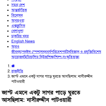
সমগ্র দেশ
আন্তর্জাতিক
বিনোদন
আবহওয়া
এক্সক্লুসিভ
খেলাধুলা
চাকরির খবর
English News
আরও
জীবনযাপন
ঈদ স্পেশাল
নববর্ষ
পরিবেশ
পর্যটন
বিজ্ঞান ও প্রযুক্তি
বিশেষ
আয়োজন
মিডিয়া
লিড নিউজ
শিক্ষা
শিল্প-সংস্কৃতি
স্বাস্থ্য
রাজনীতি
জাস্ট এমনে একটু সাগর পাড়ে ঘুরতে আসছিলাম: নাসীরুদ্দীন
পাটওয়ারী
জাস্ট এমনে একটু সাগর পাড়ে ঘুরতে
আসছিলাম: নাসীরুদ্দীন পাটওয়ারী