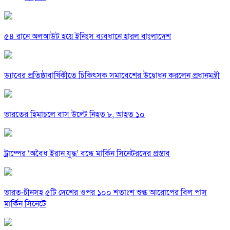
৫৪ রানে অলআউট হয়ে ইনিংস ব্যবধানে হারল বাংলাদেশ
ড্যাবের প্রতিষ্ঠাবার্ষিকীতে চিকিৎসক সমাবেশের উদ্বোধন করলেন প্রধানমন্ত্রী
ভারতের হিমাচলে বাস উল্টে নিহত ৮, আহত ১০
ট্রাম্পের ‘অবৈধ ইরান যুদ্ধ’ বন্ধে মার্কিন সিনেটরদের প্রস্তাব
ভারত-চীনসহ ৫টি দেশের ওপর ১০০ শতাংশ শুল্ক আরোপের বিল পাস
মার্কিন সিনেটে