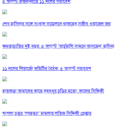
৫ আগস্ট রাজধানীতে ১১ দলের সমাবেশ
শেখ হাসিনার সঙ্গে সংবাদ সম্মেলনে থাকছেন সজীব ওয়াজেদ জয়
ক্ষমতাচ্যুতির দুই বছর: ৫ অগাস্ট ‘ভার্চুয়ালি সামনে আসছেন’ হাসিনা
১১ দলের লিয়াজোঁ কমিটির বৈঠক, ৫ আগস্ট সমাবেশ
হাতকড়া আমাদের কাছে নববধূর চুড়ির মতো: কাদের সিদ্দিকী
শাপলা চত্বর ‘গণহত্যা’ মামলায় লতিফ সিদ্দিকী গ্রেপ্তার