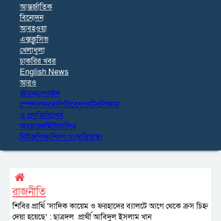
আন্তর্জাতিক
বিনোদন
আবহওয়া
এক্সক্লুসিভ
খেলাধুলা
চাকরির খবর
English News
আরও
জীবনযাপন
ঈদ
স্পেশাল
নববর্ষ
পরিবেশ
পর্যটন
বিজ্ঞান
ও প্রযুক্তি
বিশেষ
আয়োজন
মিডিয়া
লিড
নিউজ
শিক্ষা
শিল্প-সংস্কৃতি
স্বাস্থ্য
রাজনীতি
শিবির প্রার্থি ‘সাদিক কায়েম ও ফরহাদের ব্যালটে আগে থেকে ক্রস চিহ্ন
দেয়া হয়েছে’ : ছাত্রদল প্রার্থী আবিদুল ইসলাম খান