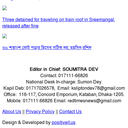
Three detained for traveling on train roof in Sreemangal,
released after fine
৬০ শতাংশ ভোট পড়ার হিসেব সঠিক নয়: মহসিন রশিদ
Editor in Chief: SOUMITRA DEV
Contact: 017111-66826
National Desk In-charge: Sumon Dey.
Kapil Deb: 01717026578, Email: ksliptondev78@gmail.com
Office: 116-117, Concord Emporium, Kataban, Dhaka-1205.
Mobile: 017111-66826 Email: redtimesnews@gmail.com
About Us
||
Privacy Policy
||
Contact Us
Design & Developed by
positiveit.us