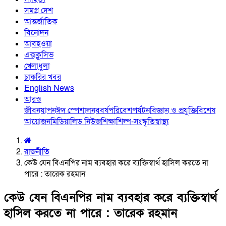
সমগ্র দেশ
আন্তর্জাতিক
বিনোদন
আবহওয়া
এক্সক্লুসিভ
খেলাধুলা
চাকরির খবর
English News
আরও
জীবনযাপন
ঈদ স্পেশাল
নববর্ষ
পরিবেশ
পর্যটন
বিজ্ঞান ও প্রযুক্তি
বিশেষ
আয়োজন
মিডিয়া
লিড নিউজ
শিক্ষা
শিল্প-সংস্কৃতি
স্বাস্থ্য
রাজনীতি
কেউ যেন বিএনপির নাম ব্যবহার করে ব্যক্তিস্বার্থ হাসিল করতে না
পারে : তারেক রহমান
কেউ যেন বিএনপির নাম ব্যবহার করে ব্যক্তিস্বার্থ
হাসিল করতে না পারে : তারেক রহমান