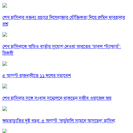
শেখ হাসিনার বক্তব্য প্রচারে নিষেধাজ্ঞার যৌক্তিকতা নিয়ে রুমিন ফারহানার
প্রশ্ন
শেখ হাসিনাকে অডিও বার্তার সুযোগ দেওয়া ভারতের ‘ডাবল স্ট্যান্ডার্ড’:
রিজভী
৫ আগস্ট রাজধানীতে ১১ দলের সমাবেশ
শেখ হাসিনার সঙ্গে সংবাদ সম্মেলনে থাকছেন সজীব ওয়াজেদ জয়
ক্ষমতাচ্যুতির দুই বছর: ৫ অগাস্ট ‘ভার্চুয়ালি সামনে আসছেন’ হাসিনা