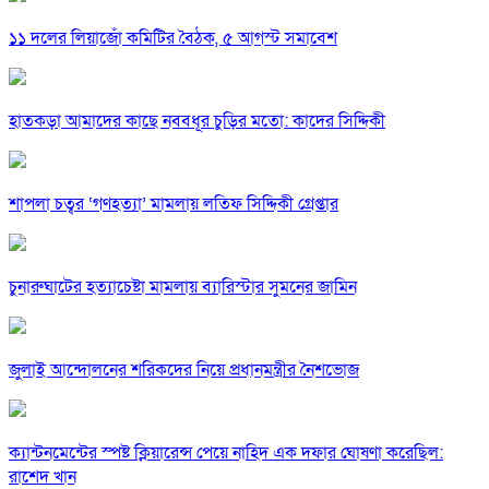
১১ দলের লিয়াজোঁ কমিটির বৈঠক, ৫ আগস্ট সমাবেশ
হাতকড়া আমাদের কাছে নববধূর চুড়ির মতো: কাদের সিদ্দিকী
শাপলা চত্বর ‘গণহত্যা’ মামলায় লতিফ সিদ্দিকী গ্রেপ্তার
চুনারুঘাটের হত্যাচেষ্টা মামলায় ব্যারিস্টার সুমনের জামিন
জুলাই আন্দোলনের শরিকদের নিয়ে প্রধানমন্ত্রীর নৈশভোজ
ক্যান্টনমেন্টের স্পষ্ট ক্লিয়ারেন্স পেয়ে নাহিদ এক দফার ঘোষণা করেছিল:
রাশেদ খান