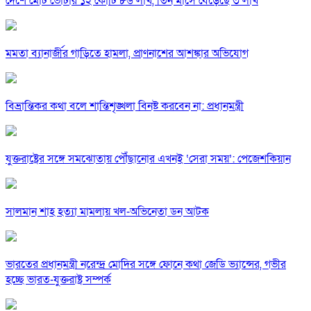
দেশে মোট ভোটার ১২ কোটি ৮৬ লাখ, তিন মাসে বেড়েছে ৩ লাখ
মমতা ব্যানার্জীর গাড়িতে হামলা, প্রাণনাশের আশঙ্কার অভিযোগ
বিভ্রান্তিকর কথা বলে শান্তিশৃঙ্খলা বিনষ্ট করবেন না: প্রধানমন্ত্রী
যুক্তরাষ্ট্রের সঙ্গে সমঝোতায় পৌঁছানোর এখনই ‘সেরা সময়’: পেজেশকিয়ান
সালমান শাহ হত্যা মামলায় খল-অভিনেতা ডন আটক
ভারতের প্রধানমন্ত্রী নরেন্দ্র মোদির সঙ্গে ফোনে কথা জেডি ভ্যান্সের, গভীর
হচ্ছে ভারত-যুক্তরাষ্ট্র সম্পর্ক