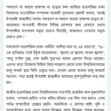
পদত্যাগ না করলে রাজপথ না ছাড়ার কথা জানিয়ে ছাত্রশক্তির ঢাকা
বিভাগের সাংগঠনিক সম্পাদক শ্যামলী সুলতানা জেদনী বলেন, ‘স্বরাষ্ট্র
উপদেষ্টা জাহাঙ্গীর আলম পদত্যাগ না করলে আমরা রাজপথ ছাড়ব না।
প্রয়োজনে আওয়ামী লীগকে নিষিদ্ধ ঘোষণার জন্য যেভাবে প্রধান
উপদেষ্টার বাসভবন যমুনা ঘেরাও দিয়েছি, আজকেও সেভাবে যমুনা
ঘেরাও দেব।’
সমাবেশে ছাত্রশক্তির নেতা–কর্মীরা ‘হাদিরা মরে না, ২৪ হারে না’, ‘৭১–
এর হাতিয়ার, গর্জে উঠুক আরেকবার’, ‘জ্বালো রে জ্বালো, আগুন জ্বালো’,
‘আবু সাঈদ মুগ্ধ, শেষ হয়নি যুদ্ধ’সহ নানান স্লোগান দিতে থাকেন।
এরপর তারা বিক্ষোভ মিছিল নিয়ে শাহবাগ থেকে ঢাকা বিশ্ববিদ্যালয়ের
রাজু ভাস্কর্য হয়ে ভিসি চত্বরে যান। সেখান থেকে আবার রাজু ভাস্কর্যে
আসেন। পরে স্বরাষ্ট্র উপদেষ্টা জাহাঙ্গীর আলমের কুশপুত্তলিকা দাহ করা
হয়।
জাতীয় ছাত্রশক্তির ঢাকা বিশ্ববিদ্যালয় সভাপতি তাহমিদ আল মুদ্দাসসির
বলেন, ‘ওসমান হাদির ওপর গুলির ঘটনার এত দিন পার হলেও এখন
পর্যন্ত অপরাধীরা গ্রেপ্তার হয়নি। অন্যদিকে এ দেশের জঙ্গি, খুনি ও
অপরাধীদের যারা দেশে আশ্রয় দিচ্ছেন, প্রশ্রয় দিচ্ছেন, পালন করছেন,