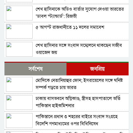
শেখ হাসিনাকে অডিও বার্তার সুযোগ দেওয়া ভারতের
‘ডাবল স্ট্যান্ডার্ড’: রিজভী
৫ আগস্ট রাজধানীতে ১১ দলের সমাবেশ
শেখ হাসিনার সঙ্গে সংবাদ সম্মেলনে থাকছেন সজীব
ওয়াজেদ জয়
ক্ষমতাচ্যুতির দুই বছর: ৫ অগাস্ট ‘ভার্চুয়ালি সামনে
সর্বশেষ
জনপ্রিয়
আসছেন’ হাসিনা
মোদিকে নেতানিয়াহুর ফোন; ইসরায়েলের সঙ্গে ঘনিষ্ট
দুবাইয়ের কারাগার থেকে জামিনে মুক্তি পেয়েছেন
সম্পর্ক গড়তে চায় ভারত
বেনজীর
ঢাকায় বাসভবনে অগ্নিকাণ্ড, স্ত্রীসহ হাসপাতালে ভর্তি
১১ দলের লিয়াজোঁ কমিটির বৈঠক, ৫ আগস্ট সমাবেশ
পাকিস্তান হাইকমিশনার
পাকিস্তানে প্রধান ৩ শহরের বাইরে সংবাদ সংগ্রহে
হাতকড়া আমাদের কাছে নববধূর চুড়ির মতো: কাদের
বিদেশি গণমাধ্যমের ওপর বিধিনিষেধ
সিদ্দিকী