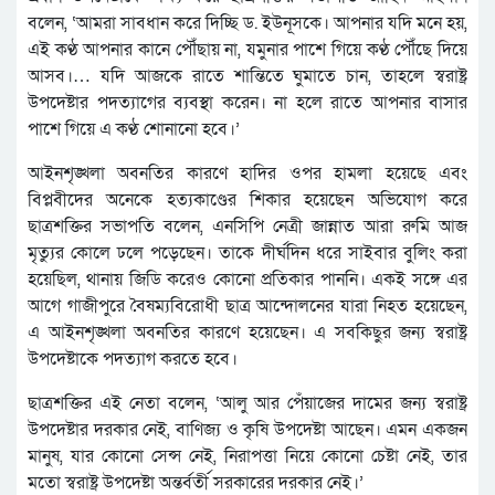
বলেন, ‘আমরা সাবধান করে দিচ্ছি ড. ইউনূসকে। আপনার যদি মনে হয়,
এই কণ্ঠ আপনার কানে পৌঁছায় না, যমুনার পাশে গিয়ে কণ্ঠ পৌঁছে দিয়ে
আসব।… যদি আজকে রাতে শান্তিতে ঘুমাতে চান, তাহলে স্বরাষ্ট্র
উপদেষ্টার পদত্যাগের ব্যবস্থা করেন। না হলে রাতে আপনার বাসার
পাশে গিয়ে এ কণ্ঠ শোনানো হবে।’
আইনশৃঙ্খলা অবনতির কারণে হাদির ওপর হামলা হয়েছে এবং
বিপ্লবীদের অনেকে হত্যকাণ্ডের শিকার হয়েছেন অভিযোগ করে
ছাত্রশক্তির সভাপতি বলেন, এনসিপি নেত্রী জান্নাত আরা রুমি আজ
মৃত্যুর কোলে ঢলে পড়েছেন। তাকে দীর্ঘদিন ধরে সাইবার বুলিং করা
হয়েছিল, থানায় জিডি করেও কোনো প্রতিকার পাননি। একই সঙ্গে এর
আগে গাজীপুরে বৈষম্যবিরোধী ছাত্র আন্দোলনের যারা নিহত হয়েছেন,
এ আইনশৃঙ্খলা অবনতির কারণে হয়েছেন। এ সবকিছুর জন্য স্বরাষ্ট্র
উপদেষ্টাকে পদত্যাগ করতে হবে।
ছাত্রশক্তির এই নেতা বলেন, ‘আলু আর পেঁয়াজের দামের জন্য স্বরাষ্ট্র
উপদেষ্টার দরকার নেই, বাণিজ্য ও কৃষি উপদেষ্টা আছেন। এমন একজন
মানুষ, যার কোনো সেন্স নেই, নিরাপত্তা নিয়ে কোনো চেষ্টা নেই, তার
মতো স্বরাষ্ট্র উপদেষ্টা অন্তর্বর্তী সরকারের দরকার নেই।’