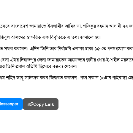
 হিসেবে বাংলাদেশ জামায়াতে ইসলামীর আমির ডা. শফিকুর রহমান আগামী ২২ জান
রী মুজিবুল আলমের স্বাক্ষরিত এক বিবৃতিতে এ তথ্য জানানো হয়।
ীতে সফর করবেন। এদিন তিনি তার নির্বাচনি এলাকা ঢাকা-১৫-তে গণসংযোগ করবে
ন বেলা ২টায় দিনাজপুর জেলা জামায়াতের আয়োজনে স্থানীয় গোর-ই-শহীদ ময়দান
ও তিনি প্রধান অতিথি হিসেবে বক্তব্য দেবেন।
 প্রথম শহিদ আবু সাঈদের কবর জিয়ারত করবেন। পরে সকাল ১০টায় গাইবান্ধা জে
essenger
Copy Link