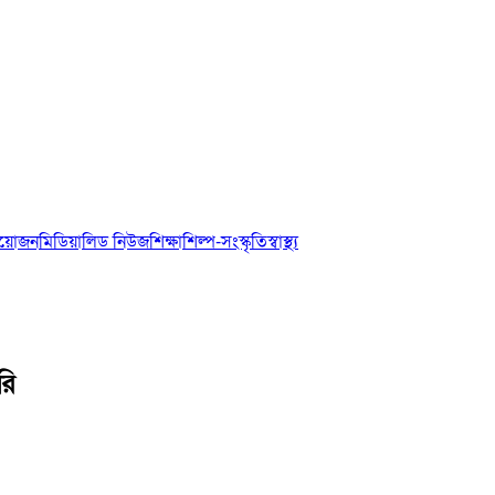
আয়োজন
মিডিয়া
লিড নিউজ
শিক্ষা
শিল্প-সংস্কৃতি
স্বাস্থ্য
রি