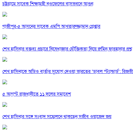
চট্টগ্রামে সাবেক শিক্ষামন্ত্রী নওফেলের বাসভবনে আগুন
গাজীপুর-৫ আসনের সাবেক এমপি আখতারুজ্জামান গ্রেপ্তার
শেখ হাসিনার বক্তব্য প্রচারে নিষেধাজ্ঞার যৌক্তিকতা নিয়ে রুমিন ফারহানার প্রশ্ন
শেখ হাসিনাকে অডিও বার্তার সুযোগ দেওয়া ভারতের ‘ডাবল স্ট্যান্ডার্ড’: রিজভী
৫ আগস্ট রাজধানীতে ১১ দলের সমাবেশ
শেখ হাসিনার সঙ্গে সংবাদ সম্মেলনে থাকছেন সজীব ওয়াজেদ জয়