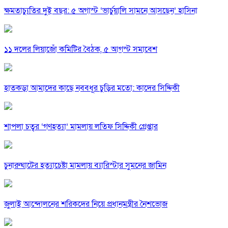
ক্ষমতাচ্যুতির দুই বছর: ৫ অগাস্ট ‘ভার্চুয়ালি সামনে আসছেন’ হাসিনা
১১ দলের লিয়াজোঁ কমিটির বৈঠক, ৫ আগস্ট সমাবেশ
হাতকড়া আমাদের কাছে নববধূর চুড়ির মতো: কাদের সিদ্দিকী
শাপলা চত্বর ‘গণহত্যা’ মামলায় লতিফ সিদ্দিকী গ্রেপ্তার
চুনারুঘাটের হত্যাচেষ্টা মামলায় ব্যারিস্টার সুমনের জামিন
জুলাই আন্দোলনের শরিকদের নিয়ে প্রধানমন্ত্রীর নৈশভোজ