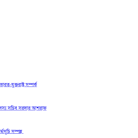
রত-যুক্তরাষ্ট্র সম্পর্ক
 সদস্য সচিব সরদার আশরাফ
মসূচি সম্পন্ন