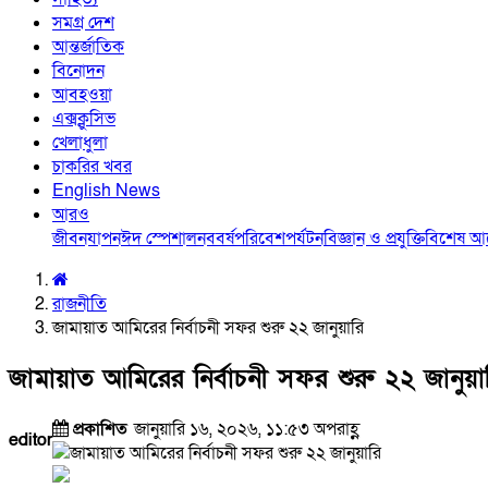
সমগ্র দেশ
আন্তর্জাতিক
বিনোদন
আবহওয়া
এক্সক্লুসিভ
খেলাধুলা
চাকরির খবর
English News
আরও
জীবনযাপন
ঈদ স্পেশাল
নববর্ষ
পরিবেশ
পর্যটন
বিজ্ঞান ও প্রযুক্তি
বিশেষ 
রাজনীতি
জামায়াত আমিরের নির্বাচনী সফর শুরু ২২ জানুয়ারি
জামায়াত আমিরের নির্বাচনী সফর শুরু ২২ জানুয়া
প্রকাশিত
জানুয়ারি ১৬, ২০২৬, ১১:৫৩ অপরাহ্ণ
editor