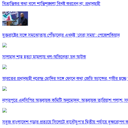
বিভ্রান্তিকর কথা বলে শান্তিশৃঙ্খলা বিনষ্ট করবেন না: প্রধানমন্ত্রী
যুক্তরাষ্ট্রের সঙ্গে সমঝোতায় পৌঁছানোর এখনই ‘সেরা সময়’: পেজেশকিয়ান
সালমান শাহ হত্যা মামলায় খল-অভিনেতা ডন আটক
ভারতের প্রধানমন্ত্রী নরেন্দ্র মোদির সঙ্গে ফোনে কথা জেডি ভ্যান্সের, গভীর হচ্ছে ভা
নাগরপুরে এনসিপির আহ্বায়ক কমিটি অনুমোদন: আহ্বায়ক তারিয়াশ পলাশ,
সবুজ বাংলাদেশ গড়ার প্রত্যয়ে সিলেটে বাবৌযুপ’র দ্বিতীয় পর্যায়ে বৃক্ষরোপণ কর্