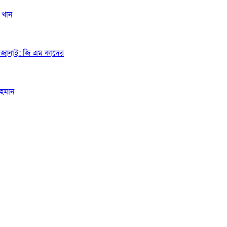
 খান
গত জানাই: জি এম কাদের
রহমান