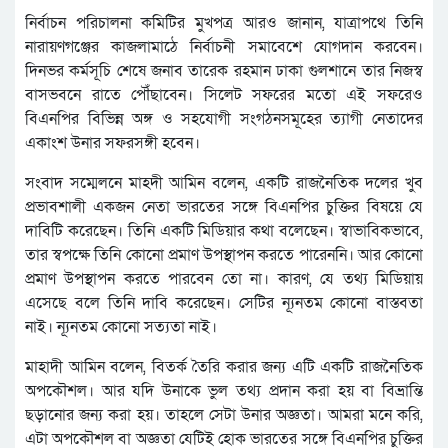
নির্বাচন পরিচালনা কমিটির মুখপত্র আরও জানান, যাত্রাপথে তিনি
নারায়ণগঞ্জের কাজলামাঠে নির্বাচনী সমাবেশে যোগদান করবেন।
দিনভর কর্মসূচি শেষে জনাব তারেক রহমান ঢাকা গুলশানে তার নিজস্ব
বাসভবনে রাতে পৌঁছাবেন। সিলেট সফরের মতো এই সফরেও
বিএনপির বিভিন্ন অঙ্গ ও সহযোগী সংগঠনসমূহের ত্যাগী নেতাদের
একাংশ উনার সফরসঙ্গী হবেন।
সংবাদ সম্মেলনে মাহদী আমিন বলেন, একটি রাজনৈতিক দলের খুব
প্রভাবশালী একজন নেতা ভারতের সঙ্গে বিএনপির চুক্তির বিষয়ে যে
দাবিটি করেছেন। তিনি একটি মিডিয়ার কথা বলেছেন। স্বাভাবিকভাবে,
তার স্বপক্ষে তিনি কোনো প্রমাণ উপস্থাপন করতে পারেননি। আর কোনো
প্রমাণ উপস্থাপন করতে পারবেন তো না। কারণ, যে তথ্য মিডিয়ায়
এসেছে বলে তিনি দাবি করেছেন। সেটির ন্যূনতম কোনো বাস্তবতা
নাই। ন্যূনতম কোনো সত্যতা নাই।
মাহাদী আমিন বলেন, বিতর্ক তৈরি করার জন্য এটি একটি রাজনৈতিক
অপকৌশল। আর যদি উনাকে ভুল তথ্য প্রদান করা হয় বা বিভ্রান্তি
ছড়ানোর জন্য করা হয়। তাহলে সেটা উনার অজ্ঞতা। আমরা মনে করি,
এটা অপকৌশল বা অজ্ঞতা যেটিই হোক ভারতের সঙ্গে বিএনপির চুক্তির