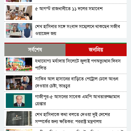
৫ আগস্ট রাজধানীতে ১১ দলের সমাবেশ
শেখ হাসিনার সঙ্গে সংবাদ সম্মেলনে থাকছেন সজীব
ওয়াজেদ জয়
ক্ষমতাচ্যুতির দুই বছর: ৫ অগাস্ট ‘ভার্চুয়ালি সামনে
সর্বশেষ
জনপ্রিয়
আসছেন’ হাসিনা
যথাযোগ্য মর্যাদায় সিলেটে জুলাই গণঅভ্যুত্থান দিবস
১১ দলের লিয়াজোঁ কমিটির বৈঠক, ৫ আগস্ট সমাবেশ
পালিত
সাকিব আল হাসানের বাড়িতে পেট্রোল ঢেলে আগুন
হাতকড়া আমাদের কাছে নববধূর চুড়ির মতো: কাদের
দেওয়ার চেষ্টা, ভাঙচুর
সিদ্দিকী
গাজীপুর-৫ আসনের সাবেক এমপি আখতারুজ্জামান
শাপলা চত্বর ‘গণহত্যা’ মামলায় লতিফ সিদ্দিকী গ্রেপ্তার
গ্রেপ্তার
শেখ হাসিনাকে কথা বলতে দেওয়া দুই দেশের
চুনারুঘাটের হত্যাচেষ্টা মামলায় ব্যারিস্টার সুমনের
সম্পর্কের জন্য ক্ষতিকর: পররাষ্ট্র মন্ত্রণালয়
জামিন