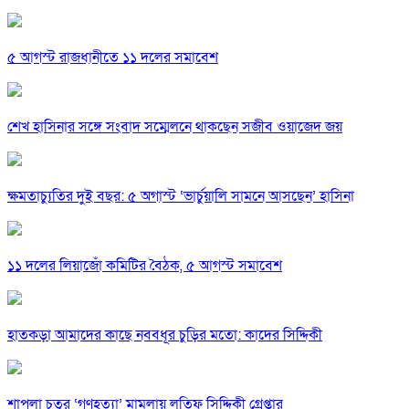
৫ আগস্ট রাজধানীতে ১১ দলের সমাবেশ
শেখ হাসিনার সঙ্গে সংবাদ সম্মেলনে থাকছেন সজীব ওয়াজেদ জয়
ক্ষমতাচ্যুতির দুই বছর: ৫ অগাস্ট ‘ভার্চুয়ালি সামনে আসছেন’ হাসিনা
১১ দলের লিয়াজোঁ কমিটির বৈঠক, ৫ আগস্ট সমাবেশ
হাতকড়া আমাদের কাছে নববধূর চুড়ির মতো: কাদের সিদ্দিকী
শাপলা চত্বর ‘গণহত্যা’ মামলায় লতিফ সিদ্দিকী গ্রেপ্তার