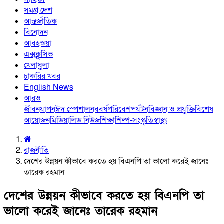
সমগ্র দেশ
আন্তর্জাতিক
বিনোদন
আবহওয়া
এক্সক্লুসিভ
খেলাধুলা
চাকরির খবর
English News
আরও
জীবনযাপন
ঈদ স্পেশাল
নববর্ষ
পরিবেশ
পর্যটন
বিজ্ঞান ও প্রযুক্তি
বিশেষ
আয়োজন
মিডিয়া
লিড নিউজ
শিক্ষা
শিল্প-সংস্কৃতি
স্বাস্থ্য
রাজনীতি
দেশের উন্নয়ন কীভাবে করতে হয় বিএনপি তা ভালো করেই জানেঃ
তারেক রহমান
দেশের উন্নয়ন কীভাবে করতে হয় বিএনপি তা
ভালো করেই জানেঃ তারেক রহমান