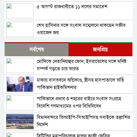
৫ আগস্ট রাজধানীতে ১১ দলের সমাবেশ
শেখ হাসিনার সঙ্গে সংবাদ সম্মেলনে থাকছেন সজীব
ওয়াজেদ জয়
ক্ষমতাচ্যুতির দুই বছর: ৫ অগাস্ট ‘ভার্চুয়ালি সামনে
সর্বশেষ
জনপ্রিয়
আসছেন’ হাসিনা
মোদিকে নেতানিয়াহুর ফোন; ইসরায়েলের সঙ্গে ঘনিষ্ট
১১ দলের লিয়াজোঁ কমিটির বৈঠক, ৫ আগস্ট সমাবেশ
সম্পর্ক গড়তে চায় ভারত
ঢাকায় বাসভবনে অগ্নিকাণ্ড, স্ত্রীসহ হাসপাতালে ভর্তি
হাতকড়া আমাদের কাছে নববধূর চুড়ির মতো: কাদের
পাকিস্তান হাইকমিশনার
সিদ্দিকী
পাকিস্তানে প্রধান ৩ শহরের বাইরে সংবাদ সংগ্রহে
শাপলা চত্বর ‘গণহত্যা’ মামলায় লতিফ সিদ্দিকী গ্রেপ্তার
বিদেশি গণমাধ্যমের ওপর বিধিনিষেধ
বিমানবন্দরে ভিআইপি-সিআইপিসহ সবাইকে তল্লাশির
চুনারুঘাটের হত্যাচেষ্টা মামলায় ব্যারিস্টার সুমনের
নির্দেশ
জামিন
বিটিভির মহাপরিচালক হলেন কাজী জেসিন