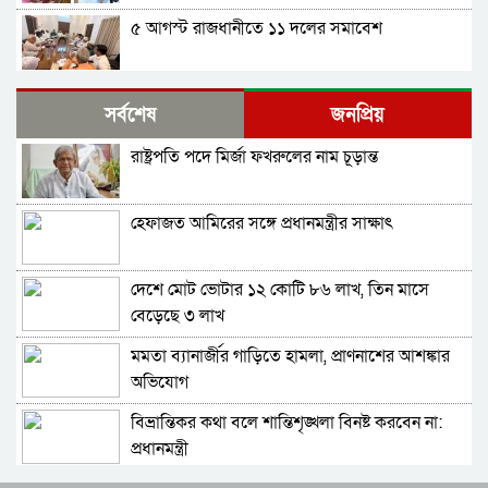
৫ আগস্ট রাজধানীতে ১১ দলের সমাবেশ
শেখ হাসিনার সঙ্গে সংবাদ সম্মেলনে থাকছেন সজীব
সর্বশেষ
জনপ্রিয়
ওয়াজেদ জয়
রাষ্ট্রপতি পদে মির্জা ফখরুলের নাম চূড়ান্ত
ক্ষমতাচ্যুতির দুই বছর: ৫ অগাস্ট ‘ভার্চুয়ালি সামনে
আসছেন’ হাসিনা
হেফাজত আমিরের সঙ্গে প্রধানমন্ত্রীর সাক্ষাৎ
১১ দলের লিয়াজোঁ কমিটির বৈঠক, ৫ আগস্ট সমাবেশ
দেশে মোট ভোটার ১২ কোটি ৮৬ লাখ, তিন মাসে
হাতকড়া আমাদের কাছে নববধূর চুড়ির মতো: কাদের
বেড়েছে ৩ লাখ
সিদ্দিকী
মমতা ব্যানার্জীর গাড়িতে হামলা, প্রাণনাশের আশঙ্কার
শাপলা চত্বর ‘গণহত্যা’ মামলায় লতিফ সিদ্দিকী গ্রেপ্তার
অভিযোগ
বিভ্রান্তিকর কথা বলে শান্তিশৃঙ্খলা বিনষ্ট করবেন না:
চুনারুঘাটের হত্যাচেষ্টা মামলায় ব্যারিস্টার সুমনের
প্রধানমন্ত্রী
জামিন