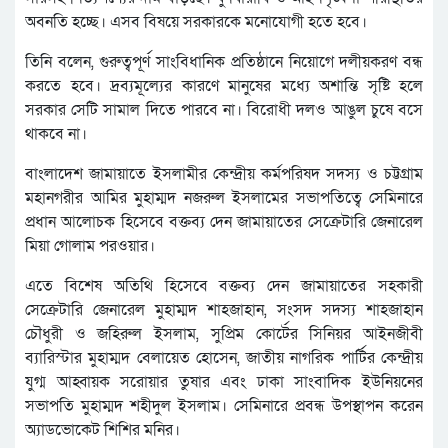
অবনতি হচ্ছে। এসব বিষয়ে সরকারকে মনোযোগী হতে হবে।
তিনি বলেন, গুরুত্বপূর্ণ সাংবিধানিক প্রতিষ্ঠানে নিয়োগে দলীয়করণ বন্ধ
করতে হবে। দ্রব্যমূল্যের কারণে মানুষের মধ্যে অশান্তি সৃষ্টি হলে
সরকার সেটি সামাল দিতে পারবে না। বিরোধী দলও আঙুল চুষে বসে
থাকবে না।
বাংলাদেশ জামায়াতে ইসলামীর কেন্দ্রীয় কর্মপরিষদ সদস্য ও চট্টগ্রাম
মহানগরীর আমির মুহাম্মদ নজরুল ইসলামের সভাপতিত্বে সেমিনারে
প্রধান আলোচক হিসেবে বক্তব্য দেন জামায়াতের সেক্রেটারি জেনারেল
মিয়া গোলাম পরওয়ার।
এতে বিশেষ অতিথি হিসেবে বক্তব্য দেন জামায়াতের সহকারী
সেক্রেটারি জেনারেল মুহাম্মদ শাহজাহান, সংসদ সদস্য শাহজাহান
চৌধুরী ও জহিরুল ইসলাম, সুপ্রিম কোর্টের সিনিয়র আইনজীবী
ব্যারিস্টার মুহাম্মদ বেলায়েত হোসেন, জাতীয় নাগরিক পার্টির কেন্দ্রীয়
যুগ্ম আহ্বায়ক সরোয়ার তুষার এবং ঢাকা সাংবাদিক ইউনিয়নের
সভাপতি মুহাম্মদ শহীদুল ইসলাম। সেমিনারে প্রবন্ধ উপস্থাপন করেন
অ্যাডভোকেট শিশির মনির।