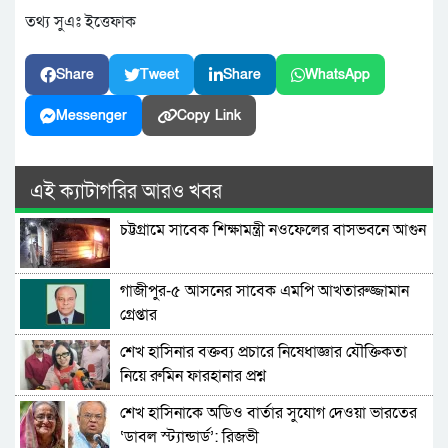
তথ্য সুএঃ ইত্তেফাক
Share
Tweet
Share
WhatsApp
Messenger
Copy Link
এই ক্যাটাগরির আরও খবর
চট্টগ্রামে সাবেক শিক্ষামন্ত্রী নওফেলের বাসভবনে আগুন
গাজীপুর-৫ আসনের সাবেক এমপি আখতারুজ্জামান
গ্রেপ্তার
শেখ হাসিনার বক্তব্য প্রচারে নিষেধাজ্ঞার যৌক্তিকতা
নিয়ে রুমিন ফারহানার প্রশ্ন
শেখ হাসিনাকে অডিও বার্তার সুযোগ দেওয়া ভারতের
‘ডাবল স্ট্যান্ডার্ড’: রিজভী