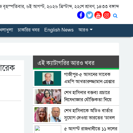
বৃহস্পতিবার, ৬ই আগস্ট, ২০২৬ খ্রিস্টাব্দ, ২২শে শ্রাবণ, ১৪৩৩ বঙ্গাব্দ
েলাধুলা
চাকরির খবর
English News
আরও
এই ক্যাটাগরির আরও খবর
তারেক
গাজীপুর-৫ আসনের সাবেক
এমপি আখতারুজ্জামান গ্রেপ্তার
শেখ হাসিনার বক্তব্য প্রচারে
নিষেধাজ্ঞার যৌক্তিকতা নিয়ে
রুমিন ফারহানার প্রশ্ন
শেখ হাসিনাকে অডিও বার্তার
সুযোগ দেওয়া ভারতের ‘ডাবল
স্ট্যান্ডার্ড’: রিজভী
৫ আগস্ট রাজধানীতে ১১ দলের