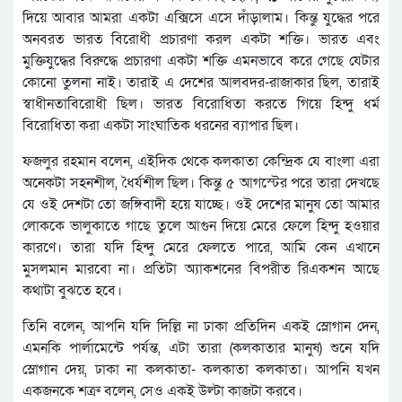
দিয়ে আবার আমরা একটা এক্সিসে এসে দাঁড়ালাম। কিন্তু যুদ্ধের পরে
অনবরত ভারত বিরোধী প্রচারণা করল একটা শক্তি। ভারত এবং
মুক্তিযুদ্ধের বিরুদ্ধে প্রচারণা একটা শক্তি এমনভাবে করে গেছে যেটার
কোনো তুলনা নাই। তারাই এ দেশের আলবদর-রাজাকার ছিল, তারাই
স্বাধীনতাবিরোধী ছিল। ভারত বিরোধিতা করতে গিয়ে হিন্দু ধর্ম
বিরোধিতা করা একটা সাংঘাতিক ধরনের ব্যাপার ছিল।
ফজলুর রহমান বলেন, এইদিক থেকে কলকাতা কেন্দ্রিক যে বাংলা এরা
অনেকটা সহনশীল, ধৈর্যশীল ছিল। কিন্তু ৫ আগস্টের পরে তারা দেখছে
যে ওই দেশটা তো জঙ্গিবাদী হয়ে যাচ্ছে। ওই দেশের মানুষ তো আমার
লোককে ভালুকাতে গাছে তুলে আগুন দিয়ে মেরে ফেলে হিন্দু হওয়ার
কারণে। তারা যদি হিন্দু মেরে ফেলতে পারে, আমি কেন এখানে
মুসলমান মারবো না। প্রতিটা অ্যাকশনের বিপরীত রিএকশন আছে
কথাটা বুঝতে হবে।
তিনি বলেন, আপনি যদি দিল্লি না ঢাকা প্রতিদিন একই স্লোগান দেন,
এমনকি পার্লামেন্টে পর্যন্ত, এটা তারা (কলকাতার মানুষ) শুনে যদি
স্লোগান দেয়, ঢাকা না কলকাতা- কলকাতা কলকাতা। আপনি যখন
একজনকে শত্রু বলেন, সেও একই উল্টা কাজটা করবে।