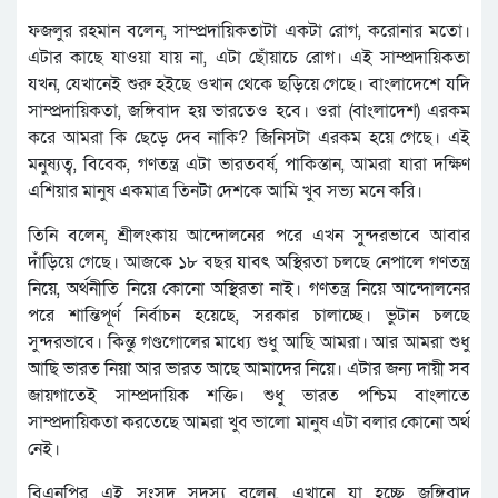
ফজলুর রহমান বলেন, সাম্প্রদায়িকতাটা একটা রোগ, করোনার মতো।
এটার কাছে যাওয়া যায় না, এটা ছোঁয়াচে রোগ। এই সাম্প্রদায়িকতা
যখন, যেখানেই শুরু হইছে ওখান থেকে ছড়িয়ে গেছে। বাংলাদেশে যদি
সাম্প্রদায়িকতা, জঙ্গিবাদ হয় ভারতেও হবে। ওরা (বাংলাদেশ) এরকম
করে আমরা কি ছেড়ে দেব নাকি? জিনিসটা এরকম হয়ে গেছে। এই
মনুষ্যত্ব, বিবেক, গণতন্ত্র এটা ভারতবর্ষ, পাকিস্তান, আমরা যারা দক্ষিণ
এশিয়ার মানুষ একমাত্র তিনটা দেশকে আমি খুব সভ্য মনে করি।
তিনি বলেন, শ্রীলংকায় আন্দোলনের পরে এখন সুন্দরভাবে আবার
দাঁড়িয়ে গেছে। আজকে ১৮ বছর যাবৎ অস্থিরতা চলছে নেপালে গণতন্ত্র
নিয়ে, অর্থনীতি নিয়ে কোনো অস্থিরতা নাই। গণতন্ত্র নিয়ে আন্দোলনের
পরে শান্তিপূর্ণ নির্বাচন হয়েছে, সরকার চালাচ্ছে। ভুটান চলছে
সুন্দরভাবে। কিন্তু গণ্ডগোলের মাধ্যে শুধু আছি আমরা। আর আমরা শুধু
আছি ভারত নিয়া আর ভারত আছে আমাদের নিয়ে। এটার জন্য দায়ী সব
জায়গাতেই সাম্প্রদায়িক শক্তি। শুধু ভারত পশ্চিম বাংলাতে
সাম্প্রদায়িকতা করতেছে আমরা খুব ভালো মানুষ এটা বলার কোনো অর্থ
নেই।
বিএনপির এই সংসদ সদস্য বলেন, এখানে যা হচ্ছে জঙ্গিবাদ