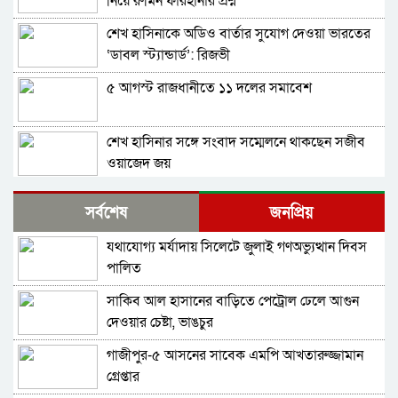
নিয়ে রুমিন ফারহানার প্রশ্ন
শেখ হাসিনাকে অডিও বার্তার সুযোগ দেওয়া ভারতের
‘ডাবল স্ট্যান্ডার্ড’: রিজভী
৫ আগস্ট রাজধানীতে ১১ দলের সমাবেশ
শেখ হাসিনার সঙ্গে সংবাদ সম্মেলনে থাকছেন সজীব
ওয়াজেদ জয়
ক্ষমতাচ্যুতির দুই বছর: ৫ অগাস্ট ‘ভার্চুয়ালি সামনে
সর্বশেষ
জনপ্রিয়
আসছেন’ হাসিনা
যথাযোগ্য মর্যাদায় সিলেটে জুলাই গণঅভ্যুত্থান দিবস
১১ দলের লিয়াজোঁ কমিটির বৈঠক, ৫ আগস্ট সমাবেশ
পালিত
সাকিব আল হাসানের বাড়িতে পেট্রোল ঢেলে আগুন
হাতকড়া আমাদের কাছে নববধূর চুড়ির মতো: কাদের
দেওয়ার চেষ্টা, ভাঙচুর
সিদ্দিকী
গাজীপুর-৫ আসনের সাবেক এমপি আখতারুজ্জামান
শাপলা চত্বর ‘গণহত্যা’ মামলায় লতিফ সিদ্দিকী গ্রেপ্তার
গ্রেপ্তার