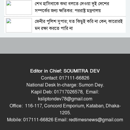
শেখ হাসিনাকে কথা বলতে দেওয়া দুই দেশের
চুনারুঘাটের হত্যাচেষ্টা মামলায় ব্যারিস্টার সুমনের
সম্পর্কের জন্য ক্ষতিকর: পররাষ্ট্র মন্ত্রণালয়
জামিন
ফেনীর পুলিশ সুপার; যত কিছুই করি না কেন, কারোরই
জুলাই আন্দোলনের শরিকদের নিয়ে প্রধানমন্ত্রীর
মন রক্ষা করতে পারি না
নৈশভোজ
Moulvibazar Observes July Mass Uprising
ক্যান্টনমেন্টের স্পষ্ট ক্লিয়ারেন্স পেয়ে নাহিদ এক দফার
Day 2026 with Due Respect
ঘোষণা করেছিল: রাশেদ খান
জুলাই গণঅভ্যুত্থান দিবসে হবিগঞ্জে শহীদদের প্রতি
শেখ হাসিনা ডিসেম্বরে দেশে ফেরার যে সিদ্ধান্ত
জেলা পুলিশের শ্রদ্ধা
নিয়েছেন, সেই ঘোষণাকে স্বাগত জানাই: জি এম কাদের
Editor in Chief: SOUMITRA DEV
মৌলভীবাজারে যথাযোগ্য মর্যাদায় পালিত জুলাই
সংবিধানে গণভোটের বিধান না থাকলে ২০২৬ সালে
Contact: 017111-66826
গণঅভ্যুত্থান দিবস
নির্বাচনও নেই: শফিকুর রহমান
National Desk In-charge: Sumon Dey.
Kapil Deb: 01717026578, Email:
কুষ্টিয়ায় নানা আয়োজনে জুলাই গণঅভ্যুত্থান দিবস
সাবেক অস্থায়ী রাষ্ট্রপতি জমির উদ্দিন সরকারের মৃত্যুতে
ksliptondev78@gmail.com
পালিত
শ্রদ্ধা, সুপ্রিম কোর্টে শোকের ছায়া, সীমিত করা হলো
Office: 116-117, Concord Emporium, Kataban, Dhaka-
বিচারিক কার্যক্রম
শেখ হাসিনার বক্তব্য প্রচারে নিষেধাজ্ঞার যৌক্তিকতা
1205.
নিয়ে রুমিন ফারহানার প্রশ্ন
Mobile: 017111-66826 Email: redtimesnews@gmail.com
পাকিস্তানের ইসলামাবাদে জুলাই গণঅভ্যুত্থান দিবস