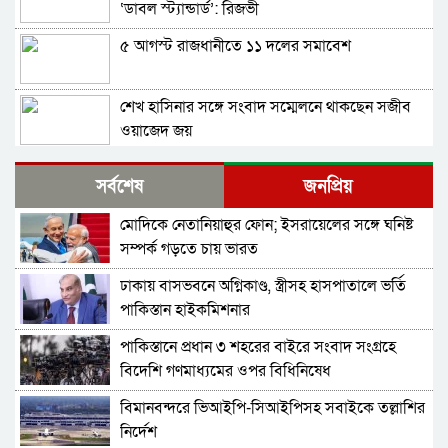
‘ডাবল স্ট্যান্ডার্ড’: রিজভী
৫ আগস্ট রাজধানীতে ১১ দলের সমাবেশ
শেখ হাসিনার সঙ্গে সংবাদ সম্মেলনে থাকছেন সজীব
ওয়াজেদ জয়
ক্ষমতাচ্যুতির দুই বছর: ৫ অগাস্ট ‘ভার্চুয়ালি সামনে
সর্বশেষ
জনপ্রিয়
আসছেন’ হাসিনা
মোদিকে নেতানিয়াহুর ফোন; ইসরায়েলের সঙ্গে ঘনিষ্ট
১১ দলের লিয়াজোঁ কমিটির বৈঠক, ৫ আগস্ট সমাবেশ
সম্পর্ক গড়তে চায় ভারত
ঢাকায় বাসভবনে অগ্নিকাণ্ড, স্ত্রীসহ হাসপাতালে ভর্তি
হাতকড়া আমাদের কাছে নববধূর চুড়ির মতো: কাদের
পাকিস্তান হাইকমিশনার
সিদ্দিকী
পাকিস্তানে প্রধান ৩ শহরের বাইরে সংবাদ সংগ্রহে
শাপলা চত্বর ‘গণহত্যা’ মামলায় লতিফ সিদ্দিকী গ্রেপ্তার
বিদেশি গণমাধ্যমের ওপর বিধিনিষেধ
বিমানবন্দরে ভিআইপি-সিআইপিসহ সবাইকে তল্লাশির
চুনারুঘাটের হত্যাচেষ্টা মামলায় ব্যারিস্টার সুমনের
নির্দেশ
জামিন