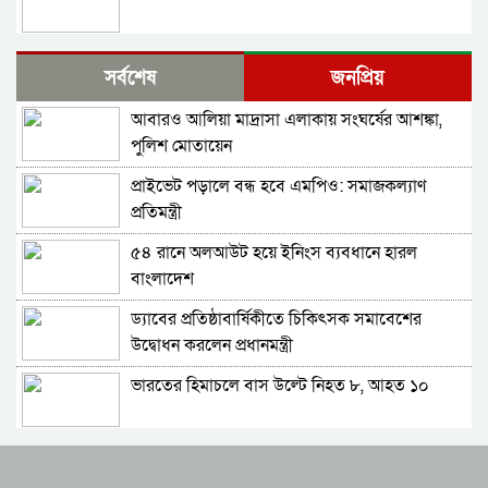
শেখ হাসিনার সঙ্গে সংবাদ সম্মেলনে থাকছেন সজীব
সর্বশেষ
জনপ্রিয়
ওয়াজেদ জয়
আবারও আলিয়া মাদ্রাসা এলাকায় সংঘর্ষের আশঙ্কা,
ক্ষমতাচ্যুতির দুই বছর: ৫ অগাস্ট ‘ভার্চুয়ালি সামনে
পুলিশ মোতায়েন
আসছেন’ হাসিনা
প্রাইভেট পড়ালে বন্ধ হবে এমপিও: সমাজকল্যাণ
১১ দলের লিয়াজোঁ কমিটির বৈঠক, ৫ আগস্ট সমাবেশ
প্রতিমন্ত্রী
৫৪ রানে অলআউট হয়ে ইনিংস ব্যবধানে হারল
হাতকড়া আমাদের কাছে নববধূর চুড়ির মতো: কাদের
বাংলাদেশ
সিদ্দিকী
ড্যাবের প্রতিষ্ঠাবার্ষিকীতে চিকিৎসক সমাবেশের
শাপলা চত্বর ‘গণহত্যা’ মামলায় লতিফ সিদ্দিকী গ্রেপ্তার
উদ্বোধন করলেন প্রধানমন্ত্রী
ভারতের হিমাচলে বাস উল্টে নিহত ৮, আহত ১০
চুনারুঘাটের হত্যাচেষ্টা মামলায় ব্যারিস্টার সুমনের
জামিন
ট্রাম্পের ‘অবৈধ ইরান যুদ্ধ’ বন্ধে মার্কিন সিনেটরদের
জুলাই আন্দোলনের শরিকদের নিয়ে প্রধানমন্ত্রীর
প্রস্তাব
নৈশভোজ