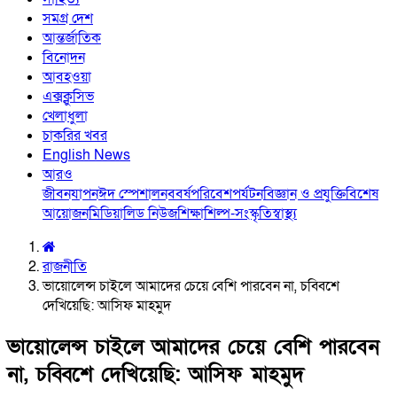
সমগ্র দেশ
আন্তর্জাতিক
বিনোদন
আবহওয়া
এক্সক্লুসিভ
খেলাধুলা
চাকরির খবর
English News
আরও
জীবনযাপন
ঈদ স্পেশাল
নববর্ষ
পরিবেশ
পর্যটন
বিজ্ঞান ও প্রযুক্তি
বিশেষ
আয়োজন
মিডিয়া
লিড নিউজ
শিক্ষা
শিল্প-সংস্কৃতি
স্বাস্থ্য
রাজনীতি
ভায়োলেন্স চাইলে আমাদের চেয়ে বেশি পারবেন না, চব্বিশে
দেখিয়েছি: আসিফ মাহমুদ
ভায়োলেন্স চাইলে আমাদের চেয়ে বেশি পারবেন
না, চব্বিশে দেখিয়েছি: আসিফ মাহমুদ