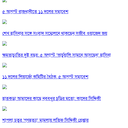
৫ আগস্ট রাজধানীতে ১১ দলের সমাবেশ
শেখ হাসিনার সঙ্গে সংবাদ সম্মেলনে থাকছেন সজীব ওয়াজেদ জয়
ক্ষমতাচ্যুতির দুই বছর: ৫ অগাস্ট ‘ভার্চুয়ালি সামনে আসছেন’ হাসিনা
১১ দলের লিয়াজোঁ কমিটির বৈঠক, ৫ আগস্ট সমাবেশ
হাতকড়া আমাদের কাছে নববধূর চুড়ির মতো: কাদের সিদ্দিকী
শাপলা চত্বর ‘গণহত্যা’ মামলায় লতিফ সিদ্দিকী গ্রেপ্তার