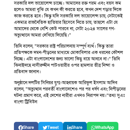
সরকারি দল ভায়োলেন্স চাচ্ছে। আমাদের রক্ত গরম এবং বয়স কম
হলেও আমরা বুঝি যে কখন কী করতে হবে, কখন দেশ গড়ার দিকে
কাজ করতে হবে। কিন্তু যদি সরকারি দল ভায়োলেন্স চায়, সেটাকেই
একমাত্র রাজনৈতিক হাতিয়ার হিসেবে নিতে চায়, তাহলে এটা যে
আমাদের থেকে বেশি কেউ পারবে না, সেটা ২০২৪ সালের গণ-
অভ্যুত্থানে আমরা দেখিয়ে দিয়েছি।”
তিনি বলেন, “সরকার রাষ্ট্র পরিচালনায় সম্পূর্ণ ব্যর্থ। কিন্তু তারা
প্রতিপক্ষকে দমন-পীড়নের মাধ্যমে মোকাবিলার এক ধরনের কৌশল
নিচ্ছে। এটা বাংলাদেশের জন্য ভালো কিছু বয়ে আনবে না।” তিনি
ঝিনাইদহে নাসীরুদ্দীন পাটওয়ারীর ওপর হামলার তীব্র নিন্দা ও
প্রতিবাদ জানান।
অনুষ্ঠানে দলটির সিনিয়র যুগ্ম-আহ্বায়ক আরিফুল ইসলাম আদিব
বলেন, “অভ্যুত্থান পরবর্তী বাংলাদেশেও পর পর ধর্ষণ এবং নিপীড়নের
ঘটনা প্রমাণ করে, এই দেশের নারীরা এখনও নিরাপদ নয়।”তথ্য সুএঃ
বাংলা ট্রিবিউন
Share
Tweet
Share
WhatsApp