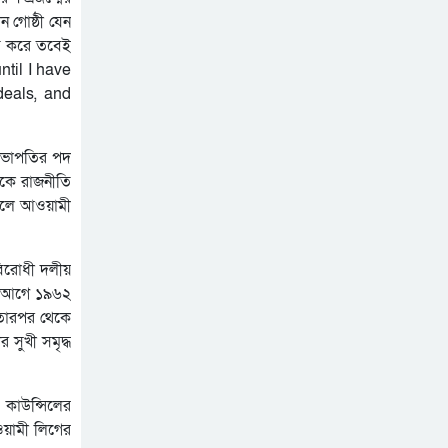
প্রাইভেট পড়ালে বন্ধ হবে
ন গোষ্ঠী যেন
এমপিও: সমাজকল্যাণ প্রতিমন্ত্রী
চিত করে তবেই
৫৪ রানে অলআউট হয়ে ইনিংস
ntil I have
ব্যবধানে হারল বাংলাদেশ
deals, and
ড্যাবের প্রতিষ্ঠাবার্ষিকীতে
চিকিৎসক সমাবেশের উদ্বোধন
ে সভাপতির পদ
করলেন প্রধানমন্ত্রী
রকে রাজনীতি
বলে আওয়ামী
বিরোধী দলীয়
ও আগে ১৯৬২
 তারপর থেকে
 সুখী সমৃদ্ধ
 কাউন্সিলের
ওয়ামী লিগের