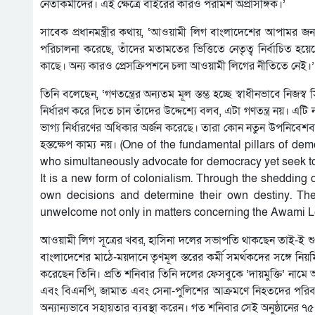
নেতাকর্মীদের। এই ক্ষেত্রে বাইরের কারও পরামর্শ অপ্রাসঙ্গিক।’
সাবেক প্রধানমন্ত্রীর কথায়, ‘আওয়ামী লিগ বাংলাদেশের আপামর জন
পরিচালনা করেছে, তাঁদের মতামতের ভিত্তিতে নেতৃত্ব নির্বাচিত
কাছে। অন্য কারও প্রেসক্রিপশনে চলা আওয়ামী লিগের নীতিতে নেই।’
তিনি বলেছেন, ‘গণতন্ত্রের অন্যতম মূল স্তম্ভ হচ্ছে স্বাধীনভাবে নিজস
নির্ধারণ করে দিতে চান তাঁদের উদ্দেশ্যে বলব, এটা গণতন্ত্র নয়। এটি
ভাগ্য নির্ধারণের অধিকার অর্জন করেছে। তারা কোন নতুন উপনিবেশব
হস্তক্ষেপ কাম্য নয়। (One of the fundamental pillars of 
who simultaneously advocate for democracy yet seek to dic
It is a new form of colonialism. Through the shedding 
own decisions and determine their own destiny. They
unwelcome not only in matters concerning the Awami Lea
আওয়ামী লিগ সূত্রের খবর, হাসিনা দলের সভাপতি থাকছেন তাই-ই শুধ
বাংলাদেশের মাঠে-ময়দানে তৃণমূল স্তরের কর্মী সমর্থকদের সঙ্গে ন
করেছেন তিনি। প্রতি শনিবার তিনি দলের ফেসবুকে ‘দায়মুক্তি’ নামে 
এবং বিএনপি, জামাত এবং সেনা-পুলিশের আক্রমণে নিহতদের পরি
অন্যান্যভাবে সহায়তার ব্যবস্থা করেন। গত শনিবার সেই অনুষ্ঠানের ৭৫