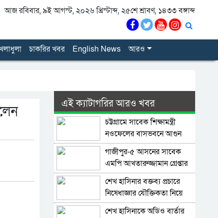
আজ রবিবার, ৯ই আগস্ট, ২০২৬ খ্রিস্টাব্দ, ২৫শে শ্রাবণ, ১৪৩৩ বঙ্গাব্দ
েলাধুলা
চাকরির খবর
English News
আরও
এই ক্যাটাগরির আরও খবর
ললেন
চট্টগ্রামে সাবেক শিক্ষামন্ত্রী
নওফেলের বাসভবনে আগুন
গাজীপুর-৫ আসনের সাবেক
এমপি আখতারুজ্জামান গ্রেপ্তার
শেখ হাসিনার বক্তব্য প্রচারে
নিষেধাজ্ঞার যৌক্তিকতা নিয়ে
রুমিন ফারহানার প্রশ্ন
শেখ হাসিনাকে অডিও বার্তার