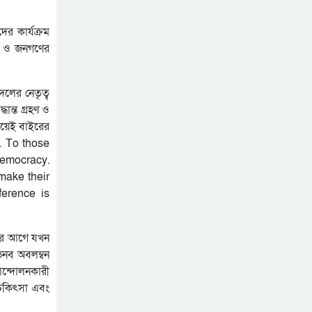
র কার্যক্রম
থক ও জনগণের
দলের নেতৃত্ব
ান্ত গ্রহণ ও
ষয়েই বাইরের
y. To those
 democracy.
make their
ference is
বছর আগে যখন
িনব অবলম্বন
আন্দোলনকারী
িকিৎসা এবং