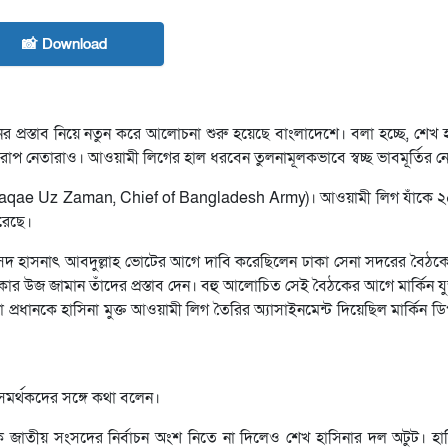
📸 Download
প্রস্তাব নিয়ে নতুন করে আলোচনা শুরু হয়েছে বাংলাদেশে। বলা হচ্ছে, শেখ 
রাপ নেতারাও। আওয়ামী লিগের হাল ধরবেন তুলনামূলকভাবে স্বচ্ছ ভাবমূর্তির ন
নের (Waqae Uz Zaman, Chief of Bangladesh Army)। আওয়ামী লিগ যাঁকে
রেছে।
সাংসদ হাসনাৎ আবদুল্লাহ ভোটের আগে দাবি করেছিলেন ঢাকা সেনা সদরের বৈঠকে 
র উজ জামান তাঁদের প্রস্তাব দেন। বহু আলোচিত সেই বৈঠকের আগে মার্কিন যুক্ত
্রধানকে হাসিনা মুক্ত আওয়ামী লিগ তৈরির অ্যাসাইনমেন্ট দিয়েছিল মার্কিন ড
মী সমর্থকদের সঙ্গে কথা বলেন।
াতীয় সংসদের নির্বাচন অংশ নিতে না দিলেও শেখ হাসিনার দল অটুট। হাসি