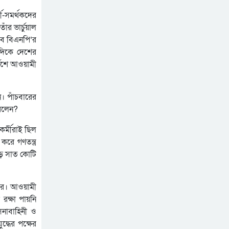
মী-সমর্থকদের
াঁর ভার্চুয়াল
তবে বিএনপি’র
যদিকে দেশের
্দেশে আওয়ামী
। পাঁচবারের
করলেন?
র্মীরাই ছিল
করে গণতন্ত্র
ড়ে সাত কোটি
করে। আওয়ামী
 রক্ষা পায়নি
সেনাবাহিনী ও
দ্ধের পক্ষের