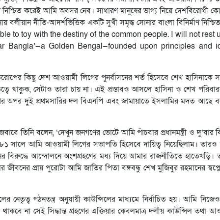
াফল্য নিশ্চিত করেই আমি অবসর নেব। সাধারণ মানুষের ভাগ্য নিয়ে দেশবিরোধী কো
নায় বলীয়ান নীতি-আদর্শভিত্তিক একটি সুখী সমৃদ্ধ সোনার বাংলা বিনির্মাণ নিশ্
 able to toy with the destiny of the common people. I will not rest u
nar Bangla’—a Golden Bengal—founded upon principles and i
ট্র-সহ ইউরোপের কিছু দেশ আওয়ামী লিগের পুনর্বাসনের শর্ত হিসেবে শেখ হাসিনাক
ৃত্বে থাকুক, সেটাও তারা চায় না। এই প্রস্তাবও আসলে হাসিনা ও শেখ পরিবা
ের অপর দুই প্রথমসারির দল বিএনপি এবং জামায়াতে ইসলামির মদত আছে 
াবে তিনি বলেন, ‘দেখুন জনগণের ভোটে আমি পাঁচবার প্রধানমন্ত্রী ও দু’বার 
৯৮১ সালে আমি আওয়ামী লিগের সভাপতি হিসেবে দায়িত্ব নিয়েছিলাম। তার
ের বিরুদ্ধে আন্দোলনে অংশগ্রহণের মধ্য দিয়ে আমার রাজনীতিতে হাতেখড়ি।
জীবনের প্রায় পুরোটা আমি জাতির পিতা বঙ্গবন্ধু শেখ মুজিবুর রহমানের স্বপ্নের
নেতৃত্ব গঠনতন্ত্র অনুযায়ী কাউন্সিলের মাধ্যমে নির্বাচিত হয়। আমি নিজেও
থাকবে না সেই সিদ্ধান্ত গ্রহণের এক্তিয়ার কেবলমাত্র দলীয় কাউন্সিল তথা আ