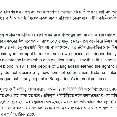
সাধারণের দল। জন্মলগ্ন থেকে জনগণের ভালোবাসাকে পুঁজি করে এই দল তাঁদে
 হয়েছে। তাই আওয়ামী লিগের সকল জবাবদিহিতাও কেবলমাত্র দলীয় কর্মী-সমর্
্ব সিদ্ধান্ত গ্রহণের অধিকার। যারা একই সঙ্গে গণতন্ত্রের কথা বলেন, আবার কোনও 
 নতুন ধরনের উপনিবেশবাদ। বাংলাদেশের মানুষ ১৯৭১ সালে রক্ত দিয়ে নিজস্ব সিদ্ধ
াদ চায় না। শুধু আওয়ামী লিগ নয়, বাংলাদেশের অভ্যন্তরীণ রাজনীতির কোন বি
democracy is the right to make one’s own decisions independentl
tate the leadership of a political party, I say this: this is not
of blood in 1971, the people of Bangladesh earned the right to 
 do not desire any new form of colonialism. External inter
gue but in any aspect of Bangladesh’s internal politics.)
ু নয়, সেই দায়িত্ব পালন করতে কর্ম-ব্যস্ততায় তিনি তিনি ফিরে গিয়েছেন ১৭ 
িয়মিত দেখা হত, কথা হত তাঁর। প্রতিকূল পরিস্থিতিতে দলে জনসংযোগের এক অভ
অনুষ্ঠানে যুক্ত হন। এইঅনুষ্ঠানে তিনি ২০২৪-এর ৫ অগস্টের আগে-পরে জুলাই 
বার এবং আহতদের সঙ্গে কথা বলেন। তাদের সমবেদনা জানানোর পাশাপাশি চ
 তম পর্ব প্রচারিত হয়েছে।