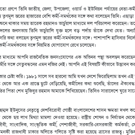
 মতো গ্রুপে তিনি জাতীয়, জেলা, উপজেলা, ওয়ার্ড ও ইউনিয়ন পর্যায়ের নেতা-কর্
ে তৃণমূল স্তরের হাজারের বেশি কর্মী-সমর্থকের সঙ্গে কথা বলেছেন তিনি। এছাড়া ত
 লন্ডনে থাকার সময় তারেক রহমানও ভার্চুয়াল মাধ্যমে দল পরিচালনা করেছেন। 
 দলের জনসভায় তিনি ভার্চুয়ালি যুক্ত হলে বড় পর্দায় তাঁকে দেখা যেত। অন্
সরি কথা বলছেন তৃণমূল স্তরের কর্মী-সমর্থকদের সঙ্গে। পাশাপাশি হাসিনার নির
 কর্মী-সমর্থকদের সঙ্গে নিয়মিত যোগাযোগ রেখে চলেছেন।
্ঠানের মাধ্যমে আপনি রাজনৈতিক জনসংযোগের এক অভিনব পন্থা অবলম্বন করেছেন
তাকর্মীর সঙ্গে সেতুবন্ধনের এমন নজির নেই। আপনি এই বিষয়টি কীভাবে উদ্ভাবন 
াকার চেষ্টা করি। ১৯৮১ সালে সব হারনো আমি যখন দেশে ফিরেছিলাম তখন এই ক
ে আর এক প্রান্তে ছুটে বেড়িয়েছি, কর্মীদের কথা শুনেছি, তাঁদের ঐক্যবদ্ধ 
 জাতির পিতা শেখ মুজিবুর রহমান আমাকে শিখিয়েছেন। তিনিও সারাদেশে ঘুরে সা
হম্মদ ইউনুসের নেতৃত্বে দেশবিরোধী গোষ্ঠী বাংলাদেশের শাসন ক্ষমতা দখল 
চ থেকে ছয় লাখ মিথ্যা মামলা দেওয়া হয়েছে। রাষ্ট্রীয় শোষন ও নির্যাতন থেকে
 আইনজীবী, সাংবাদিক, সাংস্কৃতিক কর্মী, পেশাজীবী, সরকারি-বেসরকারী কর্মকর্তা, 
ী রাজধানী ঢাকার অলিতে গলিতে সৃষ্টি করা হয়েছে ত্রাসের রাজত্ব। মুক্তিযু