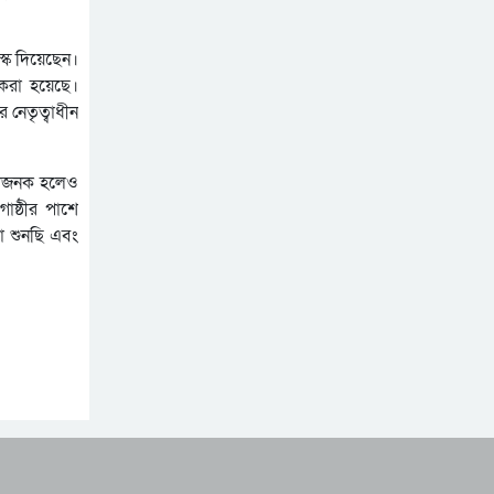
্কে দিয়েছেন।
 করা হয়েছে।
 নেতৃত্বাধীন
ঃখজনক হলেও
োষ্ঠীর পাশে
া শুনছি এবং