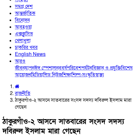
সমগ্র দেশ
আন্তর্জাতিক
বিনোদন
আবহওয়া
এক্সক্লুসিভ
খেলাধুলা
চাকরির খবর
English News
আরও
জীবনযাপন
ঈদ স্পেশাল
নববর্ষ
পরিবেশ
পর্যটন
বিজ্ঞান ও প্রযুক্তি
বিশেষ
আয়োজন
মিডিয়া
লিড নিউজ
শিক্ষা
শিল্প-সংস্কৃতি
স্বাস্থ্য
রাজনীতি
ঠাকুরগাঁও-২ আসনে সাতবারের সংসদ সদস্য দবিরুল ইসলাম মারা
গেছেন
ঠাকুরগাঁও-২ আসনে সাতবারের সংসদ সদস্য
দবিরুল ইসলাম মারা গেছেন