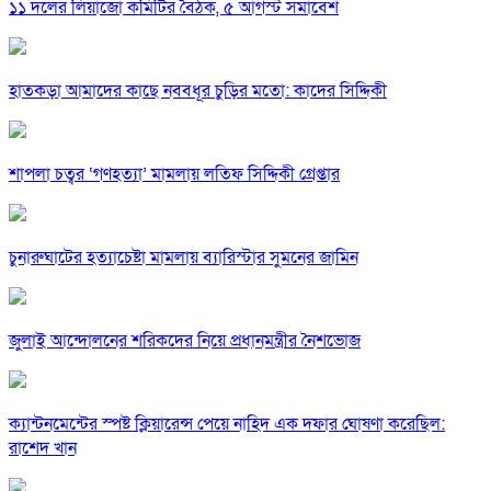
১১ দলের লিয়াজোঁ কমিটির বৈঠক, ৫ আগস্ট সমাবেশ
হাতকড়া আমাদের কাছে নববধূর চুড়ির মতো: কাদের সিদ্দিকী
শাপলা চত্বর ‘গণহত্যা’ মামলায় লতিফ সিদ্দিকী গ্রেপ্তার
চুনারুঘাটের হত্যাচেষ্টা মামলায় ব্যারিস্টার সুমনের জামিন
জুলাই আন্দোলনের শরিকদের নিয়ে প্রধানমন্ত্রীর নৈশভোজ
ক্যান্টনমেন্টের স্পষ্ট ক্লিয়ারেন্স পেয়ে নাহিদ এক দফার ঘোষণা করেছিল:
রাশেদ খান