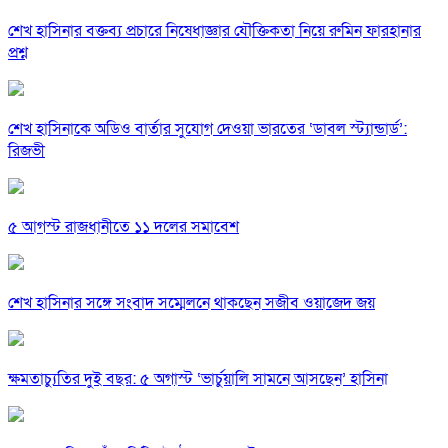
শেখ হাসিনার বক্তব্য প্রচারে নিষেধাজ্ঞার যৌক্তিকতা নিয়ে রুমিন ফারহানার
প্রশ্ন
শেখ হাসিনাকে অডিও বার্তার সুযোগ দেওয়া ভারতের ‘ডাবল স্ট্যান্ডার্ড’:
রিজভী
৫ আগস্ট রাজধানীতে ১১ দলের সমাবেশ
শেখ হাসিনার সঙ্গে সংবাদ সম্মেলনে থাকছেন সজীব ওয়াজেদ জয়
ক্ষমতাচ্যুতির দুই বছর: ৫ অগাস্ট ‘ভার্চুয়ালি সামনে আসছেন’ হাসিনা