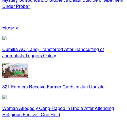
Mystery Surrounds DU Student’s Death Suicide or Abetment
Under Probe”
ভালোবাসা
Cumilla AC (Land) Transferred After Handcuffing of
Journalists Triggers Outcry
821 Farmers Receive Farmer Cards in Juri Upazila
Woman Allegedly Gang-Raped in Bhola After Attending
Religious Festival; One Held