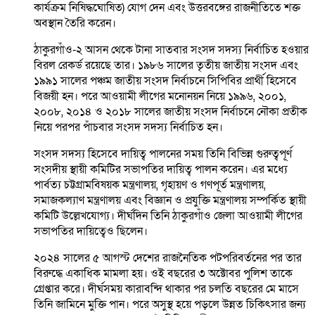
কার্যক্রম নিষিদ্ধঘোষিত) যোগ দেন এবং উত্তরবঙ্গের রাজনীতিতে শক্ত
অবস্থান তৈরি করেন।
ঠাকুরগাঁও-২ আসন থেকে টানা সাতবার সংসদ সদস্য নির্বাচিত হওয়ার
বিরল রেকর্ড রয়েছে তার। ১৯৮৬ সালের তৃতীয় জাতীয় সংসদ এবং
১৯৯১ সালের পঞ্চম জাতীয় সংসদ নির্বাচনে সিপিবির প্রার্থী হিসেবে
বিজয়ী হন। পরে আওয়ামী লীগের মনোনয়ন নিয়ে ১৯৯৬, ২০০১,
২০০৮, ২০১৪ ও ২০১৮ সালের জাতীয় সংসদ নির্বাচনে নৌকা প্রতীক
নিয়ে পরপর পাঁচবার সংসদ সদস্য নির্বাচিত হন।
সংসদ সদস্য হিসেবে দায়িত্ব পালনের সময় তিনি বিভিন্ন গুরুত্বপূর্ণ
সংসদীয় স্থায়ী কমিটির সভাপতির দায়িত্ব পালন করেন। এর মধ্যে
পার্বত্য চট্টগ্রামবিষয়ক মন্ত্রণালয়, গৃহায়ণ ও গণপূর্ত মন্ত্রণালয়,
সমাজকল্যাণ মন্ত্রণালয় এবং বিজ্ঞান ও প্রযুক্তি মন্ত্রণালয় সম্পর্কিত স্থায়ী
কমিটি উল্লেখযোগ্য। দীর্ঘদিন তিনি ঠাকুরগাঁও জেলা আওয়ামী লীগের
সভাপতির দায়িত্বেও ছিলেন।
২০২৪ সালের ৫ আগস্ট দেশের রাজনৈতিক পটপরিবর্তনের পর তার
বিরুদ্ধে একাধিক মামলা হয়। ওই বছরের ৩ অক্টোবর পুলিশ তাকে
গ্রেপ্তার করে। দীর্ঘসময় কারাবন্দি থাকার পর চলতি বছরের মে মাসে
তিনি জামিনে মুক্তি পান। পরে অসুস্থ হয়ে পড়লে উন্নত চিকিৎসার জন্য