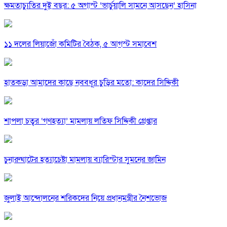
ক্ষমতাচ্যুতির দুই বছর: ৫ অগাস্ট ‘ভার্চুয়ালি সামনে আসছেন’ হাসিনা
১১ দলের লিয়াজোঁ কমিটির বৈঠক, ৫ আগস্ট সমাবেশ
হাতকড়া আমাদের কাছে নববধূর চুড়ির মতো: কাদের সিদ্দিকী
শাপলা চত্বর ‘গণহত্যা’ মামলায় লতিফ সিদ্দিকী গ্রেপ্তার
চুনারুঘাটের হত্যাচেষ্টা মামলায় ব্যারিস্টার সুমনের জামিন
জুলাই আন্দোলনের শরিকদের নিয়ে প্রধানমন্ত্রীর নৈশভোজ