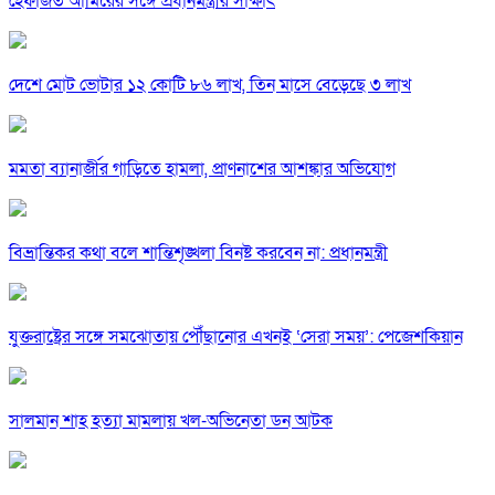
হেফাজত আমিরের সঙ্গে প্রধানমন্ত্রীর সাক্ষাৎ
দেশে মোট ভোটার ১২ কোটি ৮৬ লাখ, তিন মাসে বেড়েছে ৩ লাখ
মমতা ব্যানার্জীর গাড়িতে হামলা, প্রাণনাশের আশঙ্কার অভিযোগ
বিভ্রান্তিকর কথা বলে শান্তিশৃঙ্খলা বিনষ্ট করবেন না: প্রধানমন্ত্রী
যুক্তরাষ্ট্রের সঙ্গে সমঝোতায় পৌঁছানোর এখনই ‘সেরা সময়’: পেজেশকিয়ান
সালমান শাহ হত্যা মামলায় খল-অভিনেতা ডন আটক