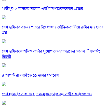
গাজীপুর-৫ আসনের সাবেক এমপি আখতারুজ্জামান গ্রেপ্তার
শেখ হাসিনার বক্তব্য প্রচারে নিষেধাজ্ঞার যৌক্তিকতা নিয়ে রুমিন ফারহানার
প্রশ্ন
শেখ হাসিনাকে অডিও বার্তার সুযোগ দেওয়া ভারতের ‘ডাবল স্ট্যান্ডার্ড’:
রিজভী
৫ আগস্ট রাজধানীতে ১১ দলের সমাবেশ
শেখ হাসিনার সঙ্গে সংবাদ সম্মেলনে থাকছেন সজীব ওয়াজেদ জয়