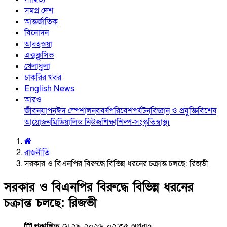
সমগ্র দেশ
আন্তর্জাতিক
বিনোদন
আবহওয়া
এক্সক্লুসিভ
খেলাধুলা
চাকরির খবর
English News
আরও
জীবনযাপন
ঈদ স্পেশাল
নববর্ষ
পরিবেশ
পর্যটন
বিজ্ঞান ও প্রযুক্তি
বিশেষ
আয়োজন
মিডিয়া
লিড নিউজ
শিক্ষা
শিল্প-সংস্কৃতি
স্বাস্থ্য
রাজনীতি
সরকার ও বিএনপির বিরুদ্ধে বিভিন্ন ধরনের চক্রান্ত চলছে: রিজভী
সরকার ও বিএনপির বিরুদ্ধে বিভিন্ন ধরনের
চক্রান্ত চলছে: রিজভী
প্রকাশিত
মে ২৯, ২০২৬, ০২:৩৫ অপরাহ্ণ