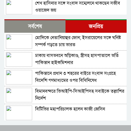
শেখ হাসিনার সঙ্গে সংবাদ সম্মেলনে থাকছেন সজীব
ওয়াজেদ জয়
ক্ষমতাচ্যুতির দুই বছর: ৫ অগাস্ট ‘ভার্চুয়ালি সামনে
সর্বশেষ
জনপ্রিয়
আসছেন’ হাসিনা
মোদিকে নেতানিয়াহুর ফোন; ইসরায়েলের সঙ্গে ঘনিষ্ট
১১ দলের লিয়াজোঁ কমিটির বৈঠক, ৫ আগস্ট সমাবেশ
সম্পর্ক গড়তে চায় ভারত
ঢাকায় বাসভবনে অগ্নিকাণ্ড, স্ত্রীসহ হাসপাতালে ভর্তি
হাতকড়া আমাদের কাছে নববধূর চুড়ির মতো: কাদের
পাকিস্তান হাইকমিশনার
সিদ্দিকী
পাকিস্তানে প্রধান ৩ শহরের বাইরে সংবাদ সংগ্রহে
শাপলা চত্বর ‘গণহত্যা’ মামলায় লতিফ সিদ্দিকী গ্রেপ্তার
বিদেশি গণমাধ্যমের ওপর বিধিনিষেধ
বিমানবন্দরে ভিআইপি-সিআইপিসহ সবাইকে তল্লাশির
চুনারুঘাটের হত্যাচেষ্টা মামলায় ব্যারিস্টার সুমনের
নির্দেশ
জামিন
বিটিভির মহাপরিচালক হলেন কাজী জেসিন
জুলাই আন্দোলনের শরিকদের নিয়ে প্রধানমন্ত্রীর
নৈশভোজ
র‍্যাব বিলুপ্ত করে আনা হচ্ছে নতুন বাহিনী
ক্যান্টনমেন্টের স্পষ্ট ক্লিয়ারেন্স পেয়ে নাহিদ এক দফার