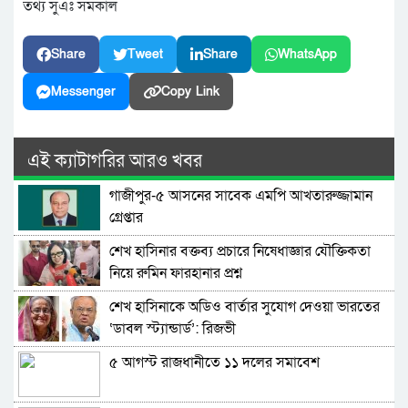
তথ্য সুএঃ সমকাল
Share
Tweet
Share
WhatsApp
Messenger
Copy Link
এই ক্যাটাগরির আরও খবর
গাজীপুর-৫ আসনের সাবেক এমপি আখতারুজ্জামান
গ্রেপ্তার
শেখ হাসিনার বক্তব্য প্রচারে নিষেধাজ্ঞার যৌক্তিকতা
নিয়ে রুমিন ফারহানার প্রশ্ন
শেখ হাসিনাকে অডিও বার্তার সুযোগ দেওয়া ভারতের
‘ডাবল স্ট্যান্ডার্ড’: রিজভী
৫ আগস্ট রাজধানীতে ১১ দলের সমাবেশ