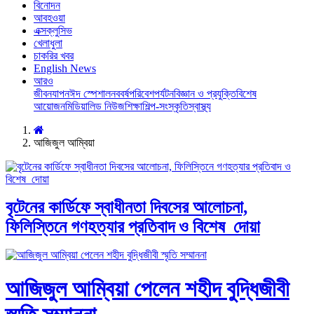
বিনোদন
আবহওয়া
এক্সক্লুসিভ
খেলাধুলা
চাকরির খবর
English News
আরও
জীবনযাপন
ঈদ স্পেশাল
নববর্ষ
পরিবেশ
পর্যটন
বিজ্ঞান ও প্রযুক্তি
বিশেষ
আয়োজন
মিডিয়া
লিড নিউজ
শিক্ষা
শিল্প-সংস্কৃতি
স্বাস্থ্য
আজিজুল আম্বিয়া
বৃটেনের কার্ডিফে স্বাধীনতা দিবসের আলোচনা,
ফিলিস্তিনে গণহত্যার প্রতিবাদ ও বিশেষ দোয়া
আজিজুল আম্বিয়া পেলেন শহীদ বুদ্ধিজীবী