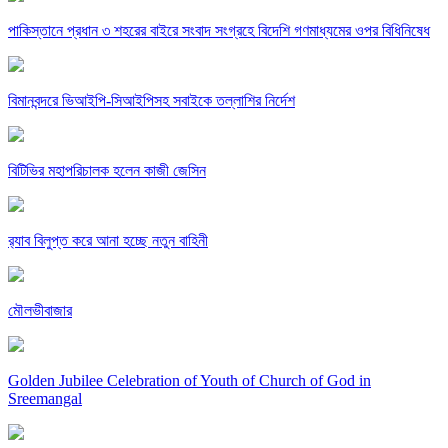
পাকিস্তানে প্রধান ৩ শহরের বাইরে সংবাদ সংগ্রহে বিদেশি গণমাধ্যমের ওপর বিধিনিষেধ
বিমানবন্দরে ভিআইপি-সিআইপিসহ সবাইকে তল্লাশির নির্দেশ
বিটিভির মহাপরিচালক হলেন কাজী জেসিন
র‍্যাব বিলুপ্ত করে আনা হচ্ছে নতুন বাহিনী
মৌলভীবাজার
Golden Jubilee Celebration of Youth of Church of God in
Sreemangal