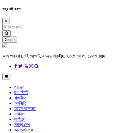
তথ্য সার্চ করুন
×
Close
আজ শুক্রবার, ৭ই আগস্ট, ২০২৬ খ্রিস্টাব্দ, ২৩শে শ্রাবণ, ১৪৩৩ বঙ্গাব্দ
প্রচ্ছদ
টপ স্টোরি
রাজনীতি
অর্থনীতি
আইন আদালত
মতামত
সাহিত্য
সমগ্র দেশ
আন্তর্জাতিক