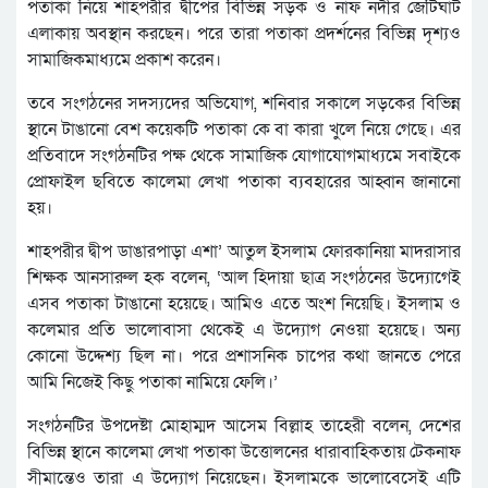
পতাকা নিয়ে শাহপরীর দ্বীপের বিভিন্ন সড়ক ও নাফ নদীর জেটিঘাট
এলাকায় অবস্থান করছেন। পরে তারা পতাকা প্রদর্শনের বিভিন্ন দৃশ্যও
সামাজিকমাধ্যমে প্রকাশ করেন।
তবে সংগঠনের সদস্যদের অভিযোগ, শনিবার সকালে সড়কের বিভিন্ন
স্থানে টাঙানো বেশ কয়েকটি পতাকা কে বা কারা খুলে নিয়ে গেছে। এর
প্রতিবাদে সংগঠনটির পক্ষ থেকে সামাজিক যোগাযোগমাধ্যমে সবাইকে
প্রোফাইল ছবিতে কালেমা লেখা পতাকা ব্যবহারের আহ্বান জানানো
হয়।
শাহপরীর দ্বীপ ডাঙারপাড়া এশা’ আতুল ইসলাম ফোরকানিয়া মাদরাসার
শিক্ষক আনসারুল হক বলেন, ‘আল হিদায়া ছাত্র সংগঠনের উদ্যোগেই
এসব পতাকা টাঙানো হয়েছে। আমিও এতে অংশ নিয়েছি। ইসলাম ও
কলেমার প্রতি ভালোবাসা থেকেই এ উদ্যোগ নেওয়া হয়েছে। অন্য
কোনো উদ্দেশ্য ছিল না। পরে প্রশাসনিক চাপের কথা জানতে পেরে
আমি নিজেই কিছু পতাকা নামিয়ে ফেলি।’
সংগঠনটির উপদেষ্টা মোহাম্মদ আসেম বিল্লাহ তাহেরী বলেন, দেশের
বিভিন্ন স্থানে কালেমা লেখা পতাকা উত্তোলনের ধারাবাহিকতায় টেকনাফ
সীমান্তেও তারা এ উদ্যোগ নিয়েছেন। ইসলামকে ভালোবেসেই এটি