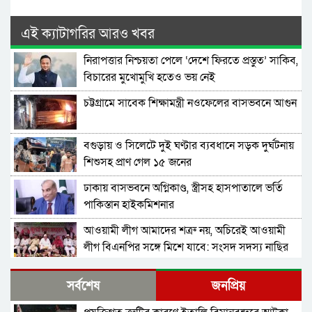
এই ক্যাটাগরির আরও খবর
নিরাপত্তার নিশ্চয়তা পেলে ‘দেশে ফিরতে প্রস্তুত’ সাকিব,
বিচারের মুখোমুখি হতেও ভয় নেই
চট্টগ্রামে সাবেক শিক্ষামন্ত্রী নওফেলের বাসভবনে আগুন
বগুড়ায় ও সিলেটে দুই ঘণ্টার ব্যবধানে সড়ক দুর্ঘটনায়
শিশুসহ প্রাণ গেল ১৫ জনের
ঢাকায় বাসভবনে অগ্নিকাণ্ড, স্ত্রীসহ হাসপাতালে ভর্তি
পাকিস্তান হাইকমিশনার
আওয়ামী লীগ আমাদের শত্রু নয়, অচিরেই আওয়ামী
লীগ বিএনপির সঙ্গে মিশে যাবে: সংসদ সদস্য নাছির
শহীদ আহসান জুলাই যোদ্ধা নন—দাবি বিএনপি নেতার,
সর্বশেষ
জনপ্রিয়
জামায়াত নেতা বললেন, ‘সারজিসও ছাত্রলীগ করতেন’