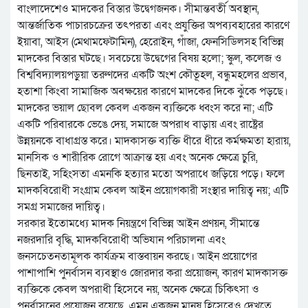
বাংলাদেশেও মাদকের বিস্তার উদ্বেগজনক। সীমান্তবর্তী অবস্থান,
আন্তর্জাতিক পাচারচক্রের তৎপরতা এবং প্রযুক্তির অপব্যবহারের কারণে
ইয়াবা, আইস (মেথামফেটামিন), হেরোইন, গাঁজা, ফেনসিডিলসহ বিভিন্ন
মাদকের বিস্তার ঘটছে। সবচেয়ে উদ্বেগের বিষয় হলো; স্কুল, কলেজ ও
বিশ্ববিদ্যালয়পড়ুয়া তরুণদের একটি অংশ কৌতূহল, বন্ধুমহলের প্রভাব,
হতাশা কিংবা সামাজিক অবক্ষয়ের কারণে মাদকের দিকে ঝুঁকে পড়ছে।
মাদকের ভয়াল ছোবল কেবল একজন ব্যক্তিকে ধ্বংস করে না; এটি
একটি পরিবারকে ভেঙে দেয়, সমাজে অপরাধ বাড়ায় এবং রাষ্ট্রের
উন্নয়নকে বাধাগ্রস্ত করে। মাদকাসক্ত ব্যক্তি ধীরে ধীরে কর্মক্ষমতা হারায়,
মানসিক ও শারীরিক রোগে আক্রান্ত হয় এবং অনেক ক্ষেত্রে চুরি,
ছিনতাই, সহিংসতা এমনকি হত্যার মতো অপরাধে জড়িয়ে পড়ে। ফলে
মাদকবিরোধী সংগ্রাম কেবল আইন প্রয়োগকারী সংস্থার দায়িত্ব নয়; এটি
সমগ্র সমাজের দায়িত্ব।
সরকার ইতোমধ্যে মাদক নিয়ন্ত্রণে বিভিন্ন আইন প্রণয়ন, সীমান্তে
নজরদারি বৃদ্ধি, মাদকবিরোধী অভিযান পরিচালনা এবং
জনসচেতনতামূলক কার্যক্রম বাস্তবায়ন করছে। আইন প্রয়োগের
পাশাপাশি পুনর্বাসন ব্যবস্থাও জোরদার করা প্রয়োজন, কারণ মাদকাসক্ত
ব্যক্তিকে কেবল অপরাধী হিসেবে নয়, অনেক ক্ষেত্রে চিকিৎসা ও
পুনর্বাসনের প্রয়োজন রয়েছে, এমন একজন মানুষ হিসেবেও দেখতে