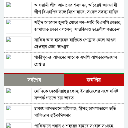
আওয়ামী লীগ আমাদের শত্রু নয়, অচিরেই আওয়ামী
লীগ বিএনপির সঙ্গে মিশে যাবে: সংসদ সদস্য নাছির
শহীদ আহসান জুলাই যোদ্ধা নন—দাবি বিএনপি নেতার,
জামায়াত নেতা বললেন, ‘সারজিসও ছাত্রলীগ করতেন’
সাকিব আল হাসানের বাড়িতে পেট্রোল ঢেলে আগুন
দেওয়ার চেষ্টা, ভাঙচুর
গাজীপুর-৫ আসনের সাবেক এমপি আখতারুজ্জামান
গ্রেপ্তার
ফেনীর পুলিশ সুপার; যত কিছুই করি না কেন, কারোরই
সর্বশেষ
জনপ্রিয়
মন রক্ষা করতে পারি না
মোদিকে নেতানিয়াহুর ফোন; ইসরায়েলের সঙ্গে ঘনিষ্ট
জুলাই গণঅভ্যুত্থান দিবসে হবিগঞ্জে শহীদদের প্রতি
সম্পর্ক গড়তে চায় ভারত
জেলা পুলিশের শ্রদ্ধা
ঢাকায় বাসভবনে অগ্নিকাণ্ড, স্ত্রীসহ হাসপাতালে ভর্তি
মৌলভীবাজারে যথাযোগ্য মর্যাদায় পালিত জুলাই
পাকিস্তান হাইকমিশনার
গণঅভ্যুত্থান দিবস
পাকিস্তানে প্রধান ৩ শহরের বাইরে সংবাদ সংগ্রহে
কুষ্টিয়ায় নানা আয়োজনে জুলাই গণঅভ্যুত্থান দিবস