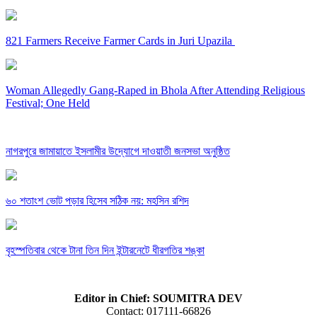
821 Farmers Receive Farmer Cards in Juri Upazila
Woman Allegedly Gang-Raped in Bhola After Attending Religious
Festival; One Held
নাগরপুরে জামায়াতে ইসলামীর উদ্যোগে দাওয়াতী জনসভা অনুষ্ঠিত
৬০ শতাংশ ভোট পড়ার হিসেব সঠিক নয়: মহসিন রশিদ
বৃহস্পতিবার থেকে টানা তিন দিন ইন্টারনেটে ধীরগতির শঙ্কা
Editor in Chief: SOUMITRA DEV
Contact: 017111-66826