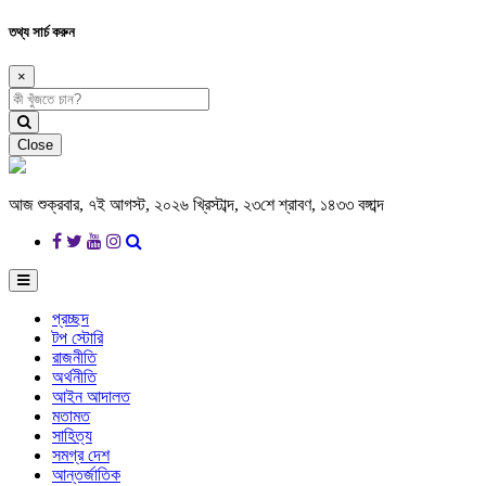
তথ্য সার্চ করুন
×
Close
আজ শুক্রবার, ৭ই আগস্ট, ২০২৬ খ্রিস্টাব্দ, ২৩শে শ্রাবণ, ১৪৩৩ বঙ্গাব্দ
প্রচ্ছদ
টপ স্টোরি
রাজনীতি
অর্থনীতি
আইন আদালত
মতামত
সাহিত্য
সমগ্র দেশ
আন্তর্জাতিক