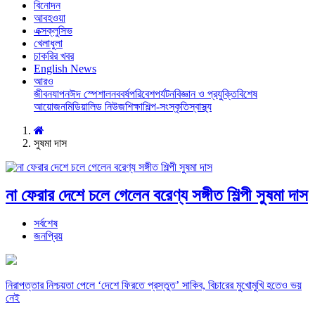
বিনোদন
আবহওয়া
এক্সক্লুসিভ
খেলাধুলা
চাকরির খবর
English News
আরও
জীবনযাপন
ঈদ স্পেশাল
নববর্ষ
পরিবেশ
পর্যটন
বিজ্ঞান ও প্রযুক্তি
বিশেষ
আয়োজন
মিডিয়া
লিড নিউজ
শিক্ষা
শিল্প-সংস্কৃতি
স্বাস্থ্য
সুষমা দাস
না ফেরার দেশে চলে গেলেন বরেণ্য সঙ্গীত শিল্পী সুষমা দাস
সর্বশেষ
জনপ্রিয়
নিরাপত্তার নিশ্চয়তা পেলে ‘দেশে ফিরতে প্রস্তুত’ সাকিব, বিচারের মুখোমুখি হতেও ভয়
নেই