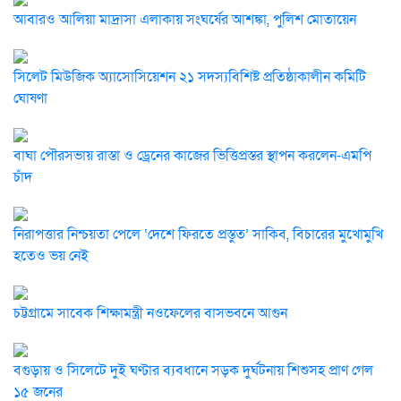
আবারও আলিয়া মাদ্রাসা এলাকায় সংঘর্ষের আশঙ্কা, পুলিশ মোতায়েন
সিলেট মিউজিক অ্যাসোসিয়েশন ২১ সদস্যবিশিষ্ট প্রতিষ্ঠাকালীন কমিটি
ঘোষণা
বাঘা পৌরসভায় রাস্তা ও ড্রেনের কাজের ভিত্তিপ্রস্তর স্থাপন করলেন-এমপি
চাঁদ
নিরাপত্তার নিশ্চয়তা পেলে ‘দেশে ফিরতে প্রস্তুত’ সাকিব, বিচারের মুখোমুখি
হতেও ভয় নেই
চট্টগ্রামে সাবেক শিক্ষামন্ত্রী নওফেলের বাসভবনে আগুন
বগুড়ায় ও সিলেটে দুই ঘণ্টার ব্যবধানে সড়ক দুর্ঘটনায় শিশুসহ প্রাণ গেল
১৫ জনের