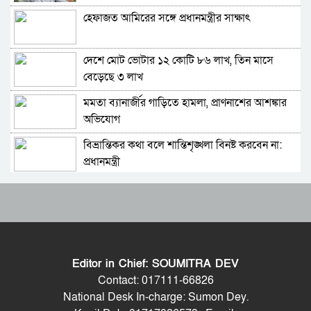
হেফাজত আমিরের সঙ্গে প্রধানমন্ত্রীর সাক্ষাৎ
১১ দলের লিয়াজোঁ কমিটির বৈঠক, ৫ আগস্ট সমাবেশ
দেশে মোট ভোটার ১২ কোটি ৮৬ লাখ, তিন মাসে
হাতকড়া আমাদের কাছে নববধূর চুড়ির মতো: কাদের
বেড়েছে ৩ লাখ
সিদ্দিকী
মমতা ব্যানার্জীর গাড়িতে হামলা, প্রাণনাশের আশঙ্কার
শাপলা চত্বর ‘গণহত্যা’ মামলায় লতিফ সিদ্দিকী গ্রেপ্তার
অভিযোগ
বিভ্রান্তিকর কথা বলে শান্তিশৃঙ্খলা বিনষ্ট করবেন না:
চুনারুঘাটের হত্যাচেষ্টা মামলায় ব্যারিস্টার সুমনের
প্রধানমন্ত্রী
জামিন
যুক্তরাষ্ট্রের সঙ্গে সমঝোতায় পৌঁছানোর এখনই ‘সেরা
জুলাই আন্দোলনের শরিকদের নিয়ে প্রধানমন্ত্রীর
সময়’: পেজেশকিয়ান
নৈশভোজ
সালমান শাহ হত্যা মামলায় খল-অভিনেতা ডন আটক
ক্যান্টনমেন্টের স্পষ্ট ক্লিয়ারেন্স পেয়ে নাহিদ এক দফার
ঘোষণা করেছিল: রাশেদ খান
Editor in Chief: SOUMITRA DEV
ভারতের প্রধানমন্ত্রী নরেন্দ্র মোদির সঙ্গে ফোনে কথা
শেখ হাসিনা ডিসেম্বরে দেশে ফেরার যে সিদ্ধান্ত
Contact: 017111-66826
জেডি ভ্যান্সের, গভীর হচ্ছে ভারত-যুক্তরাষ্ট্র সম্পর্ক
নিয়েছেন, সেই ঘোষণাকে স্বাগত জানাই: জি এম কাদের
National Desk In-charge: Sumon Dey.