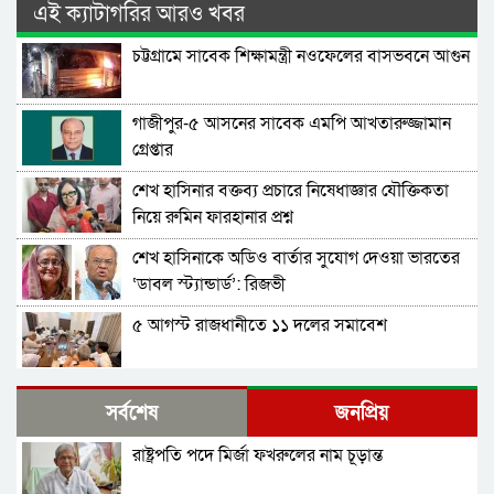
এই ক্যাটাগরির আরও খবর
চট্টগ্রামে সাবেক শিক্ষামন্ত্রী নওফেলের বাসভবনে আগুন
গাজীপুর-৫ আসনের সাবেক এমপি আখতারুজ্জামান
গ্রেপ্তার
শেখ হাসিনার বক্তব্য প্রচারে নিষেধাজ্ঞার যৌক্তিকতা
নিয়ে রুমিন ফারহানার প্রশ্ন
শেখ হাসিনাকে অডিও বার্তার সুযোগ দেওয়া ভারতের
‘ডাবল স্ট্যান্ডার্ড’: রিজভী
৫ আগস্ট রাজধানীতে ১১ দলের সমাবেশ
শেখ হাসিনার সঙ্গে সংবাদ সম্মেলনে থাকছেন সজীব
সর্বশেষ
জনপ্রিয়
ওয়াজেদ জয়
রাষ্ট্রপতি পদে মির্জা ফখরুলের নাম চূড়ান্ত
ক্ষমতাচ্যুতির দুই বছর: ৫ অগাস্ট ‘ভার্চুয়ালি সামনে
আসছেন’ হাসিনা