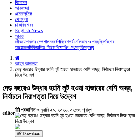
বিনোদন
আবহওয়া
এক্সক্লুসিভ
খেলাধুলা
চাকরির খবর
English News
আরও
জীবনযাপন
ঈদ স্পেশাল
নববর্ষ
পরিবেশ
পর্যটন
বিজ্ঞান ও প্রযুক্তি
বিশেষ
আয়োজন
মিডিয়া
লিড নিউজ
শিক্ষা
শিল্প-সংস্কৃতি
স্বাস্থ্য
আইন আদালত
দেড় বছরেও উদ্ধার হয়নি লুট হওয়া হাজারের বেশি অস্ত্র, নির্বাচনে নিরাপত্তা
নিয়ে উদ্বেগ
দেড় বছরেও উদ্ধার হয়নি লুট হওয়া হাজারের বেশি অস্ত্র,
নির্বাচনে নিরাপত্তা নিয়ে উদ্বেগ
প্রকাশিত
জানুয়ারি ২৯, ২০২৬, ০২:৩৬ পূর্বাহ্ণ
editor
📸 Download