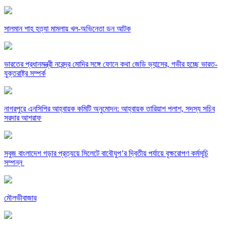
সালমান শাহ হত্যা মামলায় খল-অভিনেতা ডন আটক
ভারতের প্রধানমন্ত্রী নরেন্দ্র মোদির সঙ্গে ফোনে কথা জেডি ভ্যান্সের, গভীর হচ্ছে ভারত-
যুক্তরাষ্ট্র সম্পর্ক
নাগরপুরে এনসিপির আহ্বায়ক কমিটি অনুমোদন: আহ্বায়ক তারিয়াশ পলাশ, সদস্য সচিব
সরদার আশরাফ
সবুজ বাংলাদেশ গড়ার প্রত্যয়ে সিলেটে বাবৌযুপ’র দ্বিতীয় পর্যায়ে বৃক্ষরোপণ কর্মসূচি
সম্পন্ন
মৌলভীবাজার