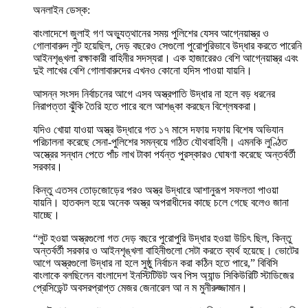
অনলাইন ডেস্ক:
বাংলাদেশে জুলাই গণ অভ্যুত্থানের সময় পুলিশের যেসব আগ্নেয়াস্ত্র ও
গোলাবারুদ লুট হয়েছিল, দেড় বছরেও সেগুলো পুরোপুরিভাবে উদ্ধার করতে পারেনি
আইনশৃঙ্খলা রক্ষাকারী বাহিনীর সদস্যরা। এক হাজারেরও বেশি আগ্নেয়াস্ত্র এবং
দুই লাখের বেশি গোলাবারুদের এখনও কোনো হদিস পাওয়া যায়নি।
আসন্ন সংসদ নির্বাচনের আগে এসব অস্ত্রপাতি উদ্ধার না হলে বড় ধরনের
নিরাপত্তা ঝুঁকি তৈরি হতে পারে বলে আশঙ্কা করছেন বিশ্লেষকরা।
যদিও খোয়া যাওয়া অস্ত্র উদ্ধারে গত ১৭ মাসে দফায় দফায় বিশেষ অভিযান
পরিচালনা করেছে সেনা-পুলিশের সমন্বয়ে গঠিত যৌথবাহিনী। এমনকি লুণ্ঠিত
অস্ত্রের সন্ধান পেতে পাঁচ লাখ টাকা পর্যন্ত পুরস্কারও ঘোষণা করেছে অন্তর্বর্তী
সরকার।
কিন্তু এতসব তোড়জোড়ের পরও অস্ত্র উদ্ধারে আশানুরূপ সফলতা পাওয়া
যায়নি। হাতবদল হয়ে অনেক অস্ত্র অপরাধীদের কাছে চলে গেছে বলেও জানা
যাচ্ছে।
“লুট হওয়া অস্ত্রগুলো গত দেড় বছরে পুরোপুরি উদ্ধার হওয়া উচিৎ ছিল, কিন্তু
অন্তর্বর্তী সরকার ও আইনশৃঙ্খলা বাহিনীগুলো সেটা করতে ব্যর্থ হয়েছে। ভোটের
আগে অস্ত্রগুলো উদ্ধার না হলে সুষ্ঠু নির্বাচন করা কঠিন হতে পারে,” বিবিসি
বাংলাকে বলছিলেন বাংলাদেশ ইনস্টিটিউট অব পিস অ্যান্ড সিকিউরিটি স্টাডিজের
প্রেসিডেন্ট অবসরপ্রাপ্ত মেজর জেনারেল আ ন ম মুনীরুজ্জামান।