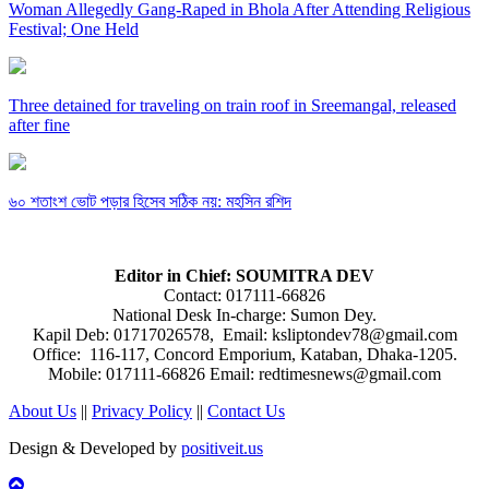
Woman Allegedly Gang-Raped in Bhola After Attending Religious
Festival; One Held
Three detained for traveling on train roof in Sreemangal, released
after fine
৬০ শতাংশ ভোট পড়ার হিসেব সঠিক নয়: মহসিন রশিদ
Editor in Chief: SOUMITRA DEV
Contact: 017111-66826
National Desk In-charge: Sumon Dey.
Kapil Deb: 01717026578, Email: ksliptondev78@gmail.com
Office: 116-117, Concord Emporium, Kataban, Dhaka-1205.
Mobile: 017111-66826 Email: redtimesnews@gmail.com
About Us
||
Privacy Policy
||
Contact Us
Design & Developed by
positiveit.us