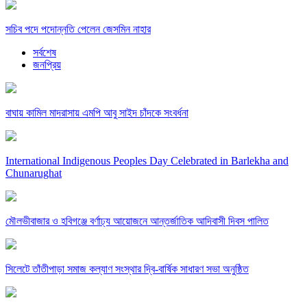
সচিব পদে পদোন্নতি পেলেন জেসমিন নাহার
সর্বশেষ
জনপ্রিয়
বাঘায় কামিল মাদরাসায় এমপি আবু সাইদ চাঁদকে সংবর্ধনা
International Indigenous Peoples Day Celebrated in Barlekha and
Chunarughat
মৌলভীবাজার ও হবিগঞ্জে বর্ণাঢ্য আয়োজনে আন্তর্জাতিক আদিবাসী দিবস পালিত
সিলেটে তাঁতীপাড়া সমাজ কল্যাণ সংস্থার দ্বি-বার্ষিক সাধারণ সভা অনুষ্ঠিত