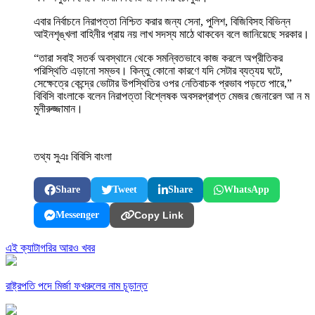
এবার নির্বাচনে নিরাপত্তা নিশ্চিত করার জন্য সেনা, পুলিশ, বিজিবিসহ বিভিন্ন
আইনশৃঙ্খলা বাহিনীর প্রায় নয় লাখ সদস্য মাঠে থাকবেন বলে জানিয়েছে সরকার।
“তারা সবাই সতর্ক অবস্থানে থেকে সমন্বিতভাবে কাজ করলে অপ্রীতিকর
পরিস্থিতি এড়ানো সম্ভব। কিন্তু কোনো কারণে যদি সেটার ব্যত্যয় ঘটে,
সেক্ষেত্রে কেন্দ্রে ভোটার উপস্থিতির ওপর নেতিবাচক প্রভাব পড়তে পারে,”
বিবিসি বাংলাকে বলেন নিরাপত্তা বিশ্লেষক অবসরপ্রাপ্ত মেজর জেনারেল আ ন ম
মুনীরুজ্জামান।
তথ্য সুএঃ বিবিসি বাংলা
Share
Tweet
Share
WhatsApp
Messenger
Copy Link
এই ক্যাটাগরির আরও খবর
রাষ্ট্রপতি পদে মির্জা ফখরুলের নাম চূড়ান্ত