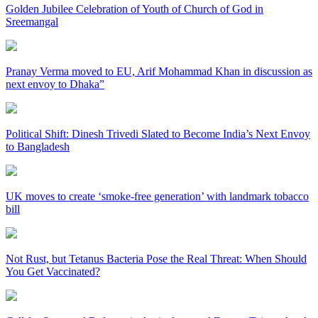
Golden Jubilee Celebration of Youth of Church of God in
Sreemangal
Pranay Verma moved to EU, Arif Mohammad Khan in discussion as
next envoy to Dhaka”
Political Shift: Dinesh Trivedi Slated to Become India’s Next Envoy
to Bangladesh
UK moves to create ‘smoke-free generation’ with landmark tobacco
bill
Not Rust, but Tetanus Bacteria Pose the Real Threat: When Should
You Get Vaccinated?