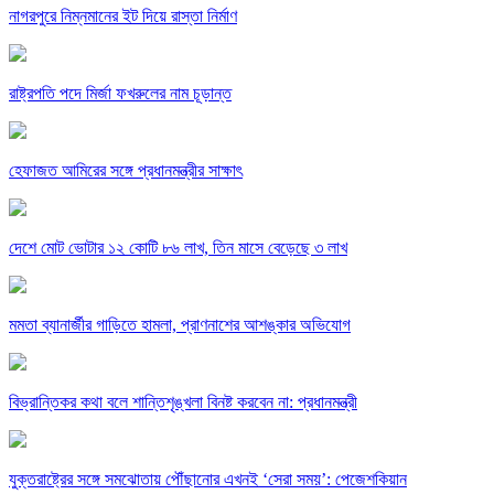
নাগরপুরে নিম্নমানের ইট দিয়ে রাস্তা নির্মাণ
রাষ্ট্রপতি পদে মির্জা ফখরুলের নাম চূড়ান্ত
হেফাজত আমিরের সঙ্গে প্রধানমন্ত্রীর সাক্ষাৎ
দেশে মোট ভোটার ১২ কোটি ৮৬ লাখ, তিন মাসে বেড়েছে ৩ লাখ
মমতা ব্যানার্জীর গাড়িতে হামলা, প্রাণনাশের আশঙ্কার অভিযোগ
বিভ্রান্তিকর কথা বলে শান্তিশৃঙ্খলা বিনষ্ট করবেন না: প্রধানমন্ত্রী
যুক্তরাষ্ট্রের সঙ্গে সমঝোতায় পৌঁছানোর এখনই ‘সেরা সময়’: পেজেশকিয়ান