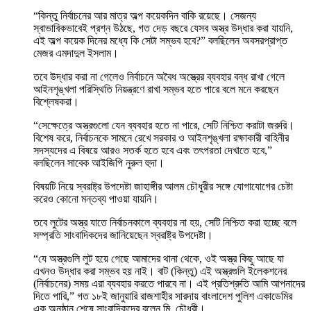
“কিন্তু নির্বাচনের আর মাত্র অল্প কয়েকদিন বাকি রয়েছে। সেজন্য
স্বাভাবিকভাবেই প্রশ্ন উঠছে, গত দেড় বছরে যেসব অস্ত্র উদ্ধার করা যায়নি,
এই অল্প কয়েক দিনের মধ্যে কি সেটা সম্ভব হবে?” বলছিলেন অবসরপ্রাপ্ত
মেজর এমদাদুল ইসলাম।
তবে উদ্ধার করা না গেলেও নির্বাচনে অবৈধ অস্ত্রের ব্যবহার বন্ধ রাখা গেলে
আইনশৃঙ্খলা পরিস্থিতি নিয়ন্ত্রণে রাখা সম্ভব হতে পারে বলে মনে করছেন
বিশ্লেষকরা।
“সেক্ষেত্রে অস্ত্রগুলো যেন ব্যবহার হতে না পারে, সেটি নিশ্চিত করাটা জরুরি।
বিশেষ করে, নির্বাচনকে সামনে রেখে সরকার ও আইনশৃঙ্খলা রক্ষাকারী বাহিনীর
সদস্যদের এ বিষয়ে আরও সতর্ক হতে হবে এবং তৎপরতা দেখাতে হবে,”
বলছিলেন সাবেক আইজিপি নুরুল হুদা।
বিষয়টি নিয়ে স্বরাষ্ট্র উপদেষ্টা জাহাঙ্গীর আলম চৌধুরীর সঙ্গে যোগাযোগের চেষ্টা
করেও কোনো মন্তব্য পাওয়া যায়নি।
তবে লুটের অস্ত্র যাতে নির্বাচনকালে ব্যবহার না হয়, সেটি নিশ্চিত করা হচ্ছে বলে
সম্প্রতি সাংবাদিকদের জানিয়েছেন স্বরাষ্ট্র উপদেষ্টা।
“যে অস্ত্রগুলি লুট হয়ে গেছে আমাদের থানা থেকে, ওই অস্ত্র কিছু আছে যা
এখনও উদ্ধার করা সম্ভব হয় নাই। বাট (কিন্তু) এই অস্ত্রগুলি ইলেকশনের
(নির্বাচনের) সময় এরা ব্যবহার করতে পারবে না। এই প্রতিশ্রুতি আমি আপনাদের
দিতে পারি,” গত ১৮ই জানুয়ারি রাজশাহীর সারদায় বাংলাদেশ পুলিশ একাডেমির
এক অনুষ্ঠান শেষে সাংবাদিকদের বলেন মি. চৌধুরী।