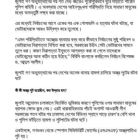
জুলাই গণ অভ্যুত্থানের পর গত দেড় বছরেও পুরোপুরিভাবে ঘুরে দাঁড়াতে পারেনি
পুলিশ বাহিনী। এ অবস্থায় দেশের আইনশৃঙ্খলা পরিস্থিতি নিয়ে সাধারণ মানুষের
মধ্যে অসন্তুষ্টি লক্ষ্য করা যাচ্ছে।
এর মধ্যেই নির্বাচনের আগে একের পর এক গোলাগুলি ও হত্যার ঘটনা ঘটছে, যা
ভোটারদেরকে আরও উদ্বিগ্ন করে তুলেছে।
“এমন পরিস্থিতিতে অস্ত্রের ব্যবহার বন্ধ করে কীভাবে নির্বাচনের সুষ্ঠু পরিবেশ ও
ভোটারদের নিরাপত্তা নিশ্চিত করা হবে, সরকারের উচিৎ সেটা ভোটারদের সামনে
তুলে ধরা। কারণ নিরাপত্তা ইস্যুতে আশ্বস্ত করা না গেলে তাদেরকে
ভোটকেন্দ্রে আনা কঠিন হয়ে উঠবে,” বিবিসি বাংলাকে বলছিলেন নির্বাচন বিশেষজ্ঞ
ড. আব্দুল আলীম।
জুলাই গণ অভ্যুত্থানের পর দেশের অনেক থানায় হামলা চালিয়ে অস্ত্র লুটের ঘটনা
ঘটে
কী কী অস্ত্র লুট হয়েছিল, কত উদ্ধার হল?
জুলাই আন্দোলন চলাকালে বিতর্কিত ভূমিকার কারণে পুলিশের ওপর সাধারণ মানুষের
ব্যাপক ক্ষোভ জন্ম নেয়। এরই ধারাবাহিকতায় পাঁচই অগাস্ট আওয়ামী লীগ
সরকারের পতন ঘটার পর ঢাকাসহ দেশের বিভিন্ন স্থানে সাড়ে চারশ’র বেশি থানা
ও পুলিশ ফাঁড়িতে হামলা ও লুটপাটের ঘটনা ঘটে।
একইসঙ্গে, গণভবন থেকে স্পেশাল সিকিউরিটি ফোর্সের (এসএসএফ) অস্ত্রপাতিও
লুট হয়।