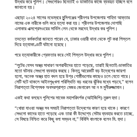
উদ্ধার করে পুলিশ। সেগুলোরও ছিনতাই ও ডাকাতির কাজে ব্যবহৃত হচ্ছিল বলে
জানানো হয়।
এছাড়া ২০২৪ সালের নভেম্বরে মুন্সিগঞ্জের শ্রীনগর উপজেলায় শাহিদা আক্তার
নামের এক নারীকে গুলি করে হত্যা করা হয়। শ্রীনগর উপজেলার দোগাছি
এলাকার এক্সপ্রেসওয়ের সার্ভিস লেন থেকে মরদেহ উদ্ধার কর পুলিশ।
তদন্তে কর্মকর্তারা জানতে পারেন যে, ঢাকার ওয়ারী থানা থেকে লুট করা পিস্তল
দিয়ে হত্যাকাণ্ডটি ঘটানো হয়েছে।
পরে হত্যাকারীকে গ্রেফতার করে সেই পিস্তল উদ্ধার করে পুলিশ।
“লুটের যেসব অস্ত্র সাধারণ অপরাধীদের হাতে পড়েছে, তারাই ছিনতাই-ডাকাতির
মতো ঘটনায় সেগুলো ব্যবহার করছে। কিন্তু আরেকটি বড় উদ্বেগের জায়গা
হলো, অনেক অস্ত্র হাত বদল হয়ে উগ্র গোষ্ঠীগুলোর কাছেও চলে যেতে পারে।
সেটি ঘটে থাকলে আইনশৃঙ্খলা পরিস্থিতি বড় ধরনের ঝুঁকির মধ্যে পড়বে,” বলেন
নিরাপত্তা বিশ্লেষক অবসরপ্রাপ্ত মেজর জেনারেল আ ন ম মুনীরুজ্জামান।
একই কথা বলছেন পুলিশের সাবেক মহাপরিদর্শক (আইজিপি) নুরুল হুদা।
“খোয়া যাওয়া অস্ত্র সব সময়ই নিরাপত্তা উদ্বেগের কারণ হয়ে থাকে। কারণে
সেগুলো কাদের হাতে পড়েছে এবং তারা কী উদ্দেশ্যে সেটার ব্যবহার করতে চাচ্ছে,
সে বিষয়ে নিশ্চিত করে কিছু বলা সম্ভব না,” বিবিসি বাংলাকে বলেন মি. হুদা।