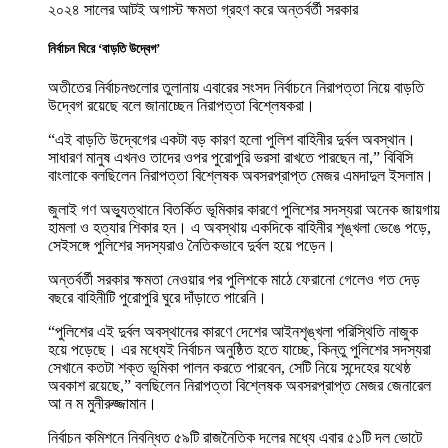
২০২৪ সালের আটই অগাস্ট ক্ষমতা গ্রহণ করে অন্তর্বর্তী সরকার
নির্বাচন ঘিরে ‘বাড়তি উদ্বেগ’
অতীতের নির্বাচনগুলোর তুলানায় এবারের সংসদ নির্বাচনে নিরাপত্তা নিয়ে বাড়তি
উদ্বেগ রয়েছে বলে জানাচ্ছেন নিরাপত্তা বিশ্লেষকরা।
“এই বাড়তি উদ্বেগের একটা বড় কারণ হলো পুলিশ বাহিনীর দুর্বল অবস্থান।
সাধারণ মানুষ এখনও তাদের ওপর পুরোপুরি ভরসা রাখতে পারছেন না,” বিবিসি
বাংলাকে বলছিলেন নিরাপত্তা বিশ্লেষক অবসরপ্রাপ্ত মেজর এমদাদুল ইসলাম।
জুলাই গণ অভ্যুত্থানে বিতর্কিত ভূমিকার কারণে পুলিশের সদস্যরা অনেক জায়গায়
হামলা ও হত্যার শিকার হন। এ অবস্থায় একদিকে বাহিনীর শৃঙ্খলা ভেঙে পড়ে,
সেইসঙ্গে পুলিশের সদস্যরাও নৈতিকভাবে দুর্বল হয়ে পড়েন।
অন্তর্বর্তী সরকার ক্ষমতা নেওয়ার পর পুলিশকে মাঠে ফেরানো গেলেও গত দেড়
বছরে বাহিনীটি পুরোপুরি ঘুরে দাঁড়াতে পারেনি।
“পুলিশের এই দুর্বল অবস্থানের কারণে দেশের আইনশৃঙ্খলা পরিস্থিতি নাজুক
হয়ে পড়েছে। এর মধ্যেই নির্বাচন অনুষ্ঠিত হতে যাচ্ছে, কিন্তু পুলিশের সদস্যরা
সেখানে কতটা শক্ত ভূমিকা পালন করতে পারবেন, সেটি নিয়ে সন্দেহের যথেষ্ঠ
অবকাশ রয়েছে,” বলছিলেন নিরাপত্তা বিশ্লেষক অবসরপ্রাপ্ত মেজর জেনারেল
আ ন ম মুনীরুজ্জামান।
নির্বাচন কমিশনে নিবন্ধিত ৫৯টি রাজনৈতিক দলের মধ্যে এবার ৫১টি দল ভোটে