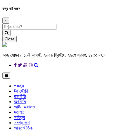
তথ্য সার্চ করুন
×
Close
আজ সোমবার, ১০ই আগস্ট, ২০২৬ খ্রিস্টাব্দ, ২৬শে শ্রাবণ, ১৪৩৩ বঙ্গাব্দ
প্রচ্ছদ
টপ স্টোরি
রাজনীতি
অর্থনীতি
আইন আদালত
মতামত
সাহিত্য
সমগ্র দেশ
আন্তর্জাতিক