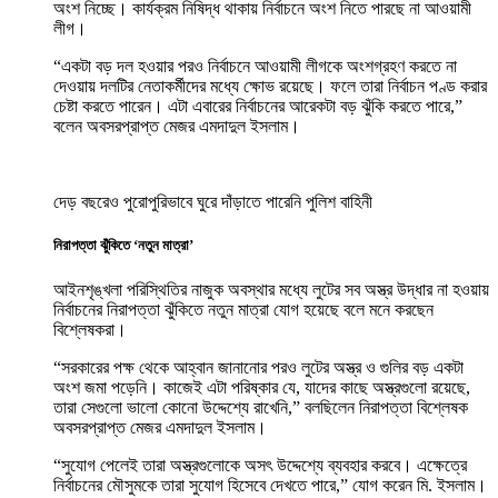
অংশ নিচ্ছে। কার্যক্রম নিষিদ্ধ থাকায় নির্বাচনে অংশ নিতে পারছে না আওয়ামী
লীগ।
“একটা বড় দল হওয়ার পরও নির্বাচনে আওয়ামী লীগকে অংশগ্রহণ করতে না
দেওয়ায় দলটির নেতাকর্মীদের মধ্যে ক্ষোভ রয়েছে। ফলে তারা নির্বাচন পণ্ড করার
চেষ্টা করতে পারেন। এটা এবারের নির্বাচনের আরেকটা বড় ঝুঁকি করতে পারে,”
বলেন অবসরপ্রাপ্ত মেজর এমদাদুল ইসলাম।
দেড় বছরেও পুরোপুরিভাবে ঘুরে দাঁড়াতে পারেনি পুলিশ বাহিনী
নিরাপত্তা ঝুঁকিতে ‘নতুন মাত্রা’
আইনশৃঙ্খলা পরিস্থিতির নাজুক অবস্থার মধ্যে লুটের সব অস্ত্র উদ্ধার না হওয়ায়
নির্বাচনের নিরাপত্তা ঝুঁকিতে নতুন মাত্রা যোগ হয়েছে বলে মনে করছেন
বিশ্লেষকরা।
“সরকারের পক্ষ থেকে আহ্বান জানানোর পরও লুটের অস্ত্র ও গুলির বড় একটা
অংশ জমা পড়েনি। কাজেই এটা পরিষ্কার যে, যাদের কাছে অস্ত্রগুলো রয়েছে,
তারা সেগুলো ভালো কোনো উদ্দেশ্যে রাখেনি,” বলছিলেন নিরাপত্তা বিশ্লেষক
অবসরপ্রাপ্ত মেজর এমদাদুল ইসলাম।
“সুযোগ পেলেই তারা অস্ত্রগুলোকে অসৎ উদ্দেশ্যে ব্যবহার করবে। এক্ষেত্রে
নির্বাচনের মৌসুমকে তারা সুযোগ হিসেবে দেখতে পারে,” যোগ করেন মি. ইসলাম।