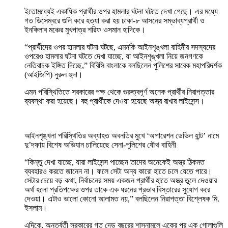
ইতোমধ্যেই একাধিক প্রার্থীর ওপর হামলার ঘটনা ঘটতে দেখা গেছে। এর মধ্যে
গত ডিসেম্বরে গুলি করে হত্যা করা হয় ঢাকা-৮ আসনের সম্ভাব্যপ্রার্থী ও
ইনকিলাব মঞ্চের মুখপাত্র শরিফ ওসমান হাদিকে।
“প্রার্থীদের ওপর হামলার ঘটনা ঘটছে, এমনকি আইনশৃঙ্খলা বাহিনীর সদস্যদের
ওপরেও হামলার ঘটনা ঘটতে দেখা যাচ্ছে, যা আইনশৃঙ্খলা নিয়ে জনগণকে
নেতিবাচক ইঙ্গিত দিচ্ছে,” বিবিসি বাংলাকে বলছিলেন পুলিশের সাবেক মহাপরিদর্শক
(আইজিপি) নুরুল হুদা।
এমন পরিস্থিতিতে সরকারের পক্ষ থেকে গুরুত্বপূর্ণ অনেক প্রার্থীর নিরাপত্তার
ব্যবস্থা করা হয়েছে। বহু প্রার্থীকে দেওয়া হয়েছে অস্ত্র রাখার লাইসেন্স।
আইনশৃঙ্খলা পরিস্থিতির অব্যাহত অবনতির মুখে ‘অপারেশন ডেভিল হান্ট’ নামে
দু’দফায় বিশেষ অভিযান চালিয়েছে সেনা-পুলিশের যৌথ বাহিনী
“কিন্তু দেখা যাচ্ছে, যারা লাইসেন্স পাচ্ছেন তাদের অনেকেই অস্ত্র ঠিকমত
ব্যবহারও করতে জানেন না। ফলে সেটা অন্য কারো হাতে চলে যেতে পারে।
সেটার চেয়ে বড় কথা, নির্বাচনের সময় একজন প্রার্থীর হাতে অস্ত্র তুলে দেওয়ার
অর্থ হলো প্রতিপক্ষের ওপর তাকে এক ধরনের প্রভাব বিস্তারের সুযোগ করে
দেওয়া। এটাও ভালো কোনো আলামত নয়,” বলছিলেন নিরাপত্তা বিশ্লেষক মি.
ইসলাম।
এদিকে, অন্তর্বর্তী সরকারের গত দেড় বছরের শাসনামলে একের পর এক গোলাগুলি