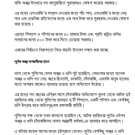
বাকি অস্ত্র উদ্ধারে গত জানুয়ারিতে পুরস্কারও ঘোষণা করেছে সরকার।
এর মধ্যে এলএমজি’র সন্ধান দেওয়ার জন্য পাঁচ লাখ, এসএমজি’র জন্য দেড়
লাখ এবং চায়নিজ রাইফেলের জন্য এক লাখ টাকা করে পুরষ্কার দেওয়ার ঘোষণা
করা হয়েছে।
এছাড়া পিস্তল ও শটগানের জন্য ৫০ হাজার টাকা এবং প্রতি রাউন্ড গুলির
সন্ধানের জন্য ৫০০ টাকা করে দিতে চেয়েছে সরকার।
এবারের নির্বাচনে নিরাপত্তা নিয়ে বাড়তি উদ্বেগ লক্ষ্য করা যাচ্ছে
লুটের অস্ত্র অপরাধীদের হাতে
থানা থেকে পুলিশের যেসব অস্ত্র ও গুলি লুট হয়েছিল, সেগুলোর মধ্যে অনেক
অস্ত্র ও গুলি গত দেড় বছরে ছিনতাই, ডাকাতি, চাঁদাবাজি, এমনকি মানুষ হত্যার
মতো অপরাধ কাজেও ব্যবহার হয়েছে বলে অভিযোগ উঠেছে।
এর মধ্যে গত বছরের এপ্রিল মাসে চাঁদাবাজির অভিযোগে খুলনা থেকে আটক দুই
ব্যক্তির কাছ থেকে পুলিশের ব্যবহৃত দু’টি পিস্তল, একটি শটগান এবং বেশকিছু
গুলি উদ্ধার করে আইনশৃঙ্খলা রক্ষাকারী বাহিনী।
পুলিশের পক্ষ থেকে তখন জানানো হয়েছিল যে, আটক ব্যক্তিরা লুটের ওইসব
অস্ত্র ও গুলি চাঁদাবাজিসহ নানান সন্ত্রাসী কর্মকাণ্ডে ব্যবহার করে আসছিল।
এ ঘটনার কয়েক মাসের মধ্যে চট্টগ্রামে থেকেও লুটের বেশকিছু অস্ত্র ও গুলি