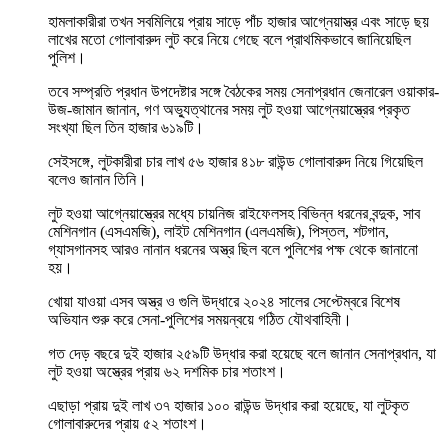
হামলাকারীরা তখন সবমিলিয়ে প্রায় সাড়ে পাঁচ হাজার আগ্নেয়াস্ত্র এবং সাড়ে ছয়
লাখের মতো গোলাবারুদ লুট করে নিয়ে গেছে বলে প্রাথমিকভাবে জানিয়েছিল
পুলিশ।
তবে সম্প্রতি প্রধান উপদেষ্টার সঙ্গে বৈঠকের সময় সেনাপ্রধান জেনারেল ওয়াকার-
উজ-জামান জানান, গণ অভ্যুত্থানের সময় লুট হওয়া আগ্নেয়াস্ত্রের প্রকৃত
সংখ্যা ছিল তিন হাজার ৬১৯টি।
সেইসঙ্গে, লুটকারীরা চার লাখ ৫৬ হাজার ৪১৮ রাউন্ড গোলাবারুদ নিয়ে গিয়েছিল
বলেও জানান তিনি।
লুট হওয়া আগ্নেয়াস্ত্রের মধ্যে চায়নিজ রাইফেলসহ বিভিন্ন ধরনের বন্দুক, সাব
মেশিনগান (এসএমজি), লাইট মেশিনগান (এলএমজি), পিস্তল, শটগান,
গ্যাসগানসহ আরও নানান ধরনের অস্ত্র ছিল বলে পুলিশের পক্ষ থেকে জানানো
হয়।
খোয়া যাওয়া এসব অস্ত্র ও গুলি উদ্ধারে ২০২৪ সালের সেপ্টেম্বরে বিশেষ
অভিযান শুরু করে সেনা-পুলিশের সময়ন্বয়ে গঠিত যৌথবাহিনী।
গত দেড় বছরে দুই হাজার ২৫৯টি উদ্ধার করা হয়েছে বলে জানান সেনাপ্রধান, যা
লুট হওয়া অস্ত্রের প্রায় ৬২ দশমিক চার শতাংশ।
এছাড়া প্রায় দুই লাখ ৩৭ হাজার ১০০ রাউন্ড উদ্ধার করা হয়েছে, যা লুটকৃত
গোলাবারুদের প্রায় ৫২ শতাংশ।