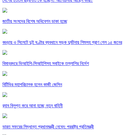
দেশের ২৩তম রাষ্ট্রপতি কে হচ্ছেন? আলোচনায় আছেন কারা?
জাতীয় সংসদের বিশেষ অধিবেশন ডাকা হচ্ছে
বগুড়ায় ও সিলেটে দুই ঘণ্টার ব্যবধানে সড়ক দুর্ঘটনায় শিশুসহ প্রাণ গেল ১৫ জনের
বিমানবন্দরে ভিআইপি-সিআইপিসহ সবাইকে তল্লাশির নির্দেশ
বিটিভির মহাপরিচালক হলেন কাজী জেসিন
র‍্যাব বিলুপ্ত করে আনা হচ্ছে নতুন বাহিনী
ভারত সফরের সিদ্ধান্ত প্রধানমন্ত্রী নেবেন: পররাষ্ট্র প্রতিমন্ত্রী