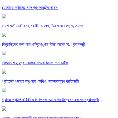
হেফাজত আমিরের সঙ্গে প্রধানমন্ত্রীর সাক্ষাৎ
দেশে মোট ভোটার ১২ কোটি ৮৬ লাখ, তিন মাসে বেড়েছে ৩ লাখ
বিভ্রান্তিকর কথা বলে শান্তিশৃঙ্খলা বিনষ্ট করবেন না: প্রধানমন্ত্রী
সালমান শাহ হত্যা মামলায় খল-অভিনেতা ডন আটক
প্রাইভেট পড়ালে বন্ধ হবে এমপিও: সমাজকল্যাণ প্রতিমন্ত্রী
ড্যাবের প্রতিষ্ঠাবার্ষিকীতে চিকিৎসক সমাবেশের উদ্বোধন করলেন প্রধানমন্ত্রী