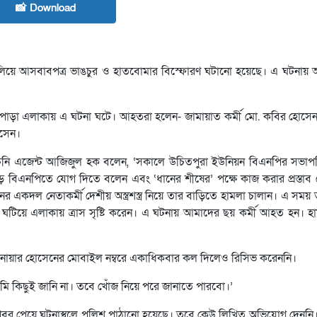
📸 Download
ালিয়ে আসবাবপত্র ভাঙচুর ও হাতবোমার বিস্ফোরণ ঘটানো হয়েছে। এ ঘটনায় 
াইপাড়া এলাকায় এ ঘটনা ঘটে। আহতরা হলেন- জামায়াত কর্মী মো. কবির হোসেন
োসেন।
 নির্বাচনি এজেন্ট আজিজুল হক বলেন, ‘সকালে উচিতপুরা ইউনিয়ন বিএনপির সভ
বিএনপিতে যোগ দিতে বলেন এবং ‘ধানের শীষের’ পক্ষে কাজ করার প্রস্তাব দেন
 একদল নেতাকর্মী দেশীয় অস্ত্রশস্ত্র নিয়ে তার বাড়িতে হামলা চালান। এ সময়
ঘটিয়ে এলাকায় ত্রাস সৃষ্টি করেন। এ ঘটনায় আমাদের ছয় কর্মী আহত হন। হ
নোয়ার হোসেনের মোবাইল নম্বরে একাধিকবার কল দিলেও রিসিভ করেননি।
 কিছুই জানি না। তবে খোঁজ নিয়ে পরে জানাতে পারবো।’
ন, ‘খবর পেয়ে ঘটনাস্থলে পুলিশ পাঠানো হয়েছে। তবে কেউ লিখিত অভিযোগ দেননি