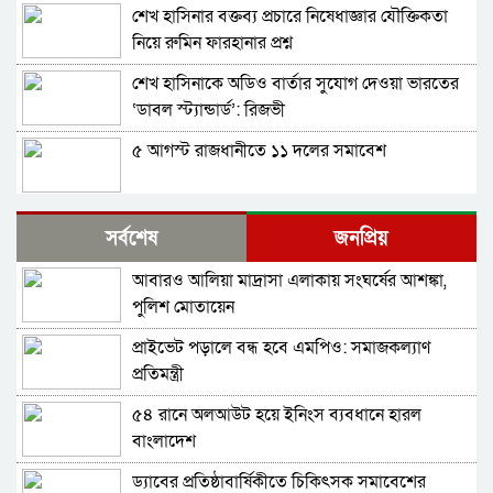
শেখ হাসিনার বক্তব্য প্রচারে নিষেধাজ্ঞার যৌক্তিকতা
নিয়ে রুমিন ফারহানার প্রশ্ন
শেখ হাসিনাকে অডিও বার্তার সুযোগ দেওয়া ভারতের
‘ডাবল স্ট্যান্ডার্ড’: রিজভী
৫ আগস্ট রাজধানীতে ১১ দলের সমাবেশ
শেখ হাসিনার সঙ্গে সংবাদ সম্মেলনে থাকছেন সজীব
সর্বশেষ
জনপ্রিয়
ওয়াজেদ জয়
আবারও আলিয়া মাদ্রাসা এলাকায় সংঘর্ষের আশঙ্কা,
ক্ষমতাচ্যুতির দুই বছর: ৫ অগাস্ট ‘ভার্চুয়ালি সামনে
পুলিশ মোতায়েন
আসছেন’ হাসিনা
প্রাইভেট পড়ালে বন্ধ হবে এমপিও: সমাজকল্যাণ
১১ দলের লিয়াজোঁ কমিটির বৈঠক, ৫ আগস্ট সমাবেশ
প্রতিমন্ত্রী
৫৪ রানে অলআউট হয়ে ইনিংস ব্যবধানে হারল
হাতকড়া আমাদের কাছে নববধূর চুড়ির মতো: কাদের
বাংলাদেশ
সিদ্দিকী
ড্যাবের প্রতিষ্ঠাবার্ষিকীতে চিকিৎসক সমাবেশের
শাপলা চত্বর ‘গণহত্যা’ মামলায় লতিফ সিদ্দিকী গ্রেপ্তার