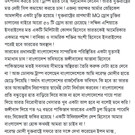
উৎপাদন করতে চায় ! ট্রাম্প হয়ত সেই অনুমোদন দেবেন ! ভারত যুক্তরাষ্ট্রের
মত নেভী সিল কমান্ডো করতে চান ! এজন্য ভয়ন্কর আর্মার ভেহিকেল
আমদানীর একটা চুক্তি হয়েছে ! যুক্তরাষ্ট্রের প্রাণঘাতী MQ ড্রোন চুক্তির
চালানের বাইরে আরো ৫০ টি ড্রোন তারা চেয়েছে ! দক্ষিন এশিয়াতে
ইসরাইলের মত একটি মিলিটারী কোলন হিসেবে ভারতকেই আমেরিকার
একমাত্র পছন্দ ! বানিজ্য ও সামরিক শক্তির অংশী হিসেবে ইসরাইলের
পরেই হবে ভারতের অবস্থান !
ভারতের প্রধানমন্ত্রী বাংলাদেশের সাম্প্রতিক পরিস্থিতির একটা যুত্সই
সমাধান চান ! বাংলাদেশ ভবিষ্যতে জঙ্গীবাদের আস্তানা হিসেবে
পাকিস্তানের মতই সবসময় সীমান্তে অস্থিরতা তৈরি করুক সেটা হতে দেবে
না ! আজ ডোনাল্ড ট্রাম্প বলেছেন বাংলাদেশেকে আমি নরেন্দ্র মোদীর হাতে
ছেড়ে দিয়েছি ! অর্থাৎ বাংলাদেশের রাজনৈতিক ভবিষ্যৎ কি হবে তা ভারত
তার আভ্যন্তরীন নিরাপত্তার স্বার্থেই সেটা নির্ধারন করবেন ! বাংলাদেশের
প্রতি বন্ধুত্বের হাত বাড়িয়ে দিয়ে কাজ না হলে বাংলাদেশের গায়ে পারা
দিয়ে ভারত বিরোধীতার খেসারত খুব একটা ভাল হবে না বলেই মনে করি !
জঙ্গীবাদ দিয়ে গত ৭২ বছরে পাকিস্তান ভারতের একটি চুল ছিঁড়তে পারেনি
বরং নিজেরাই ফকির হয়েছে ! একটি উনিনয়নশীল দেশ হিসেবে আমার
বাংলাদেশ তা হোক কখনই আমরা তা চাইব না !
নরেন্দ্র মোদী যুক্তরাষ্ট্রে সফরে তার সঙ্গে দেখা করেছেন ইলন মাক্স ,