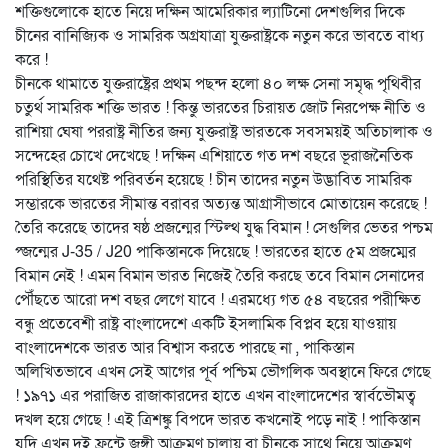
শক্তিগুলোকে হাতে নিয়ে দক্ষিন আমেরিকার ল্যাটিনো দেশগুলির দিকে
চীনের বানিজ্যিক ও সামরিক অগ্রযাত্রা যুক্তরাষ্ট্রকে নতুন করে ভাবতে বাধ্য
করে !
চীনকে থামাতে যুক্তরাষ্ট্রের প্রথম পছন্দ হলো ৪০ লক্ষ সেনা সমৃদ্ধ পৃথিবীর
চতুর্থ সামরিক শক্তি ভারত ! কিন্তু ভারতের চিরায়ত জোট নিরপেক্ষ নীতি ও
রাশিয়া ঘেষা পররাষ্ট্র নীতির জন্য যুক্তরাষ্ট্র ভারতকে সবসময়ই অতিচালাক ও
সন্দেহের চোখে দেখেছে ! দক্ষিন এশিয়াতে গত দশ বছরে ভূরাজনৈতিক
পরিস্থিতির যথেষ্ট পরিবর্তন হয়েছে ! চীন তাদের নতুন উদ্ভাবিত সামরিক
সম্ভারকে ভারতের সীমান্ত বরাবর অত্যন্ত আগ্রাসীভাবে মোতায়েন করেছে !
তৈরি করেছে তাদের ষষ্ঠ প্রজন্মের স্টিল্থ যুদ্ধ বিমান ! সেগুলির ভেতর পন্চম
প্জন্মের J-35 / J20 পাকিস্তানকে দিয়েছে ! ভারতের হাতে ৫ম প্রজম্মের
বিমান নেই ! এমন বিমান ভারত নিজেই তৈরি করছে তবে বিমান সেনাদের
পৌঁছতে আরো দশ বছর লেগে যাবে ! এরমধ্যে গত ৫৪ বছরের পরীক্ষিত
বন্ধু প্রতেবেশী রাষ্ট্র বাংলাদেশে একটি ইসলামিক বিপ্লব হয়ে যাওয়ায়
বাংলাদেশকে ভারত আর বিশ্বাস করতে পারছে না , পাকিস্তান
অলিখিতভাবে এখন সেই আগের পূর্ব পশ্চিম ভৌগলিক অবস্থানে ফিরে গেছে
! ১৯৭১ এর পরাজিত রাজাকারদের হাতে এখন বাংলাদেশের স্বার্বভৌমত্ব
দখল হয়ে গেছে ! এই ত্রিশঙ্কু বিপদে ভারত কখনোই পড়ে নাই ! পাকিস্তান
যদি এখন দুই ফ্রন্টে জঙ্গী আক্রমণ চালায় বা চীনকে সাথে নিয়ে আক্রমণ