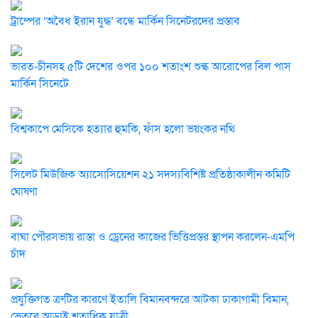
ট্রাম্পের ‘অবৈধ ইরান যুদ্ধ’ বন্ধে মার্কিন সিনেটরদের প্রস্তাব
ভারত-চীনসহ ৫টি দেশের ওপর ১০০ শতাংশ শুল্ক আরোপের বিল পাস
মার্কিন সিনেটে
বিশ্বকাপে মেসিকে হত্যার হুমকি, ফাঁস হলো ভয়ংকর নথি
সিলেট মিউজিক অ্যাসোসিয়েশন ২১ সদস্যবিশিষ্ট প্রতিষ্ঠাকালীন কমিটি
ঘোষণা
বাঘা পৌরসভায় রাস্তা ও ড্রেনের কাজের ভিত্তিপ্রস্তর স্থাপন করলেন-এমপি
চাঁদ
প্রযুক্তিগত ত্রুটির কারণে ইতালি বিমানবন্দরে আটকা ঢাকাগামী বিমান,
ভেতরে আড়াই শতাধিক যাত্রী