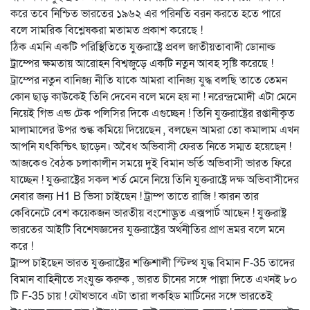
করে তবে নিশ্চিত ভারতের ১৯৬২ এর পরিনতি বরন করতে হতে পারে
বলে সামরিক বিশ্লেষকরা মতামত প্রকাশ করেছে !
ঠিক এমনি একটি পরিস্থিতিতে যুক্তরাষ্ট্রে প্রবল জাতীয়তাবাদী ডোনাল্ড
ট্রাম্পের ক্ষমতায় আরোহন বিশ্বজুড়ে একটি নতুন আবহ সৃষ্টি করেছে !
ট্রাম্পের নতুন বানিজ্য নীতি যাকে আমরা বানিজ্য যুদ্ধ বলছি তাতে তেমন
কোন ছাড় কাউকেই তিনি দেবেন বলে মনে হয় না ! নরেন্দ্রমোদী এটা মেনে
নিয়েই গিভ এন্ড টেক পলিসির দিকে এগুচ্ছেন ! তিনি যুক্তরাষ্ট্রের রপ্তানীকৃত
মালামালের উপর শুল্ক কমিয়ে দিয়েছেন , বলছেন আমরা তো কমালাম এখন
আপনি যৎকিন্চিৎ ছাড়েন। অবৈধ অভিবাসী ফেরত নিতে সম্মত হয়েছেন !
আজকেও বৈঠক চলাকালীন সময়ে দুই বিমান ভর্তি অভিবাসী ভারত ফিরে
যাচ্ছেন ! যুক্তরাষ্ট্রের সকল শর্ত মেনে নিয়ে তিনি যুক্তরাষ্ট্রে দক্ষ অভিবাসীদের
নেবার জন্য H1 B ভিসা চাইছেন ! ট্রাম্প তাতে রাজি ! কারন তার
কেবিনেটে বেশ কয়েকজন ভারতীয় বংশোদ্ভুত এক্সপার্ট আছেন ! যুক্তরাষ্ট্র
ভারতের আইটি বিশেষজ্ঞদের যুক্তরাষ্ট্রের অর্থনীতির প্রাণ ভ্রমর বলে মনে
করে !
ট্রাম্প চাইছেন ভারত যুক্তরাষ্ট্রের শক্তিশালী স্টিল্থ যুদ্ধ বিমান F-35 তাদের
বিমান বাহিনীতে সংযুক্ত করুক , ভারত চীনের সঙ্গে পাল্লা দিতে এখনই ৮০
টি F-35 চায় ! যৌথভাবে এটা তারা লকহিড মার্টিনের সঙ্গে ভারতেই