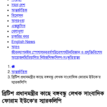
সমগ্র দেশ
আন্তর্জাতিক
বিনোদন
আবহওয়া
এক্সক্লুসিভ
খেলাধুলা
চাকরির খবর
English News
আরও
জীবনযাপন
ঈদ স্পেশাল
নববর্ষ
পরিবেশ
পর্যটন
বিজ্ঞান ও প্রযুক্তি
বিশেষ
আয়োজন
মিডিয়া
লিড নিউজ
শিক্ষা
শিল্প-সংস্কৃতি
স্বাস্থ্য
আন্তর্জাতিক
ব্রিটিশ প্রধানমন্ত্রীর কাছে বঙ্গবন্ধু লেখক সাংবাদিক ফোরাম ইউকে‘র
স্মারকলিপি
ব্রিটিশ প্রধানমন্ত্রীর কাছে বঙ্গবন্ধু লেখক সাংবাদিক
ফোরাম ইউকে‘র স্মারকলিপি