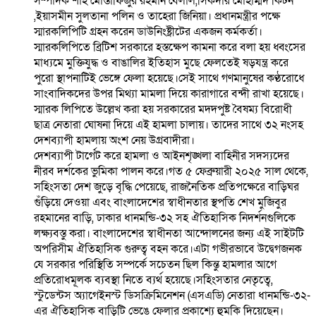
সম্পাদক শাহ মোস্তাফিজুর রহমান বেলাল,সিকদার মোহাম্মদ কিটন
,ইয়াসমীন সুলতানা পলিন ও তাহেরা জিনিয়া। প্রধানমন্ত্রীর পক্ষে
স্মারকলিপিটি গ্রহন করেন ডাউনিংষ্ট্রীটের একজন কর্মকর্তা।
স্মারকলিপিতে ব্রিটিশ সরকারে হস্তক্ষেপ কামনা করে বলা হয় ধ্বংসের
মাধ্যমে মুক্তিযুদ্ধ ও বাঙালির ইতিহাস মুছে ফেলতেই ষড়যন্ত্র করে
পুরো স্থাপনাটিই ভেঙ্গে ফেলা হয়েছে।সেই সাথে গণমানুষের কণ্ঠরোধে
সাংবাদিকদের উপর মিথ্যা মামলা দিয়ে কারাগারে বন্দী রাখা হয়েছে।
স্মারক লিপিতে উল্লেখ করা হয় সরকারের মদদপুষ্ট বৈষম্য বিরোধী
ছাত্র নেতারা ঘোষনা দিয়ে এই হামলা চালায়। তাদের সাথে ৩২ নংসহ
দেশব্যাপী হামলায় অংশ নেয় উগ্রবাদীরা।
দেশব্যাপী টার্গেট করে হামলা ও আইনশৃঙ্খলা বাহিনীর সদস্যদের
নীরব দর্শকের ভুমিকা পালন করে।গত ৫ ফেব্রুয়ারী ২০২৫ সাল থেকে,
সহিংসতা দেশ জুড়ে বৃদ্ধি পেয়েছে, রাজনৈতিক প্রতিপক্ষেরে বাড়িঘর
গুঁড়িয়ে দেওয়া এবং বাংলাদেশের স্বাধীনতার স্থপতি শেখ মুজিবুর
রহমানের বাড়ি, ঢাকার ধানমন্ডি-৩২ সহ ঐতিহাসিক নিদর্শনগুলিকে
লক্ষ্যবস্তু করা। বাংলাদেশের স্বাধীনতা আন্দোলনের জন্য এই সাইটটি
অপরিসীম ঐতিহাসিক গুরুত্ব বহন করে।এটা গভীরভাবে উদ্বেগজনক
যে সরকার পরিস্থিতি সম্পর্কে সচেতন ছিল কিন্তু হামলার আগে
প্রতিরোধমূলক ব্যবস্থা নিতে ব্যর্থ হয়েছে।সহিংসতার নেতৃত্বে,
স্টুডেন্টস অ্যাগেইনস্ট ডিসক্রিমিনেশন (এসএডি) নেতারা ধানমন্ডি-৩২-
এর ঐতিহাসিক বাড়িটি ভেঙে ফেলার প্রকাশ্যে হুমকি দিয়েছেন।