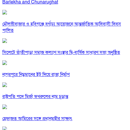
Barlekha and Chunarughat
মৌলভীবাজার ও হবিগঞ্জে বর্ণাঢ্য আয়োজনে আন্তর্জাতিক আদিবাসী দিবস
পালিত
সিলেটে তাঁতীপাড়া সমাজ কল্যাণ সংস্থার দ্বি-বার্ষিক সাধারণ সভা অনুষ্ঠিত
নাগরপুরে নিম্নমানের ইট দিয়ে রাস্তা নির্মাণ
রাষ্ট্রপতি পদে মির্জা ফখরুলের নাম চূড়ান্ত
হেফাজত আমিরের সঙ্গে প্রধানমন্ত্রীর সাক্ষাৎ