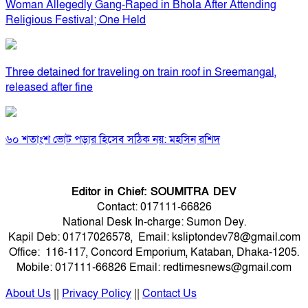
Woman Allegedly Gang-Raped in Bhola After Attending
Religious Festival; One Held
Three detained for traveling on train roof in Sreemangal,
released after fine
৬০ শতাংশ ভোট পড়ার হিসেব সঠিক নয়: মহসিন রশিদ
Editor in Chief: SOUMITRA DEV
Contact: 017111-66826
National Desk In-charge: Sumon Dey.
Kapil Deb: 01717026578, Email: ksliptondev78@gmail.com
Office: 116-117, Concord Emporium, Kataban, Dhaka-1205.
Mobile: 017111-66826 Email: redtimesnews@gmail.com
About Us
||
Privacy Policy
||
Contact Us