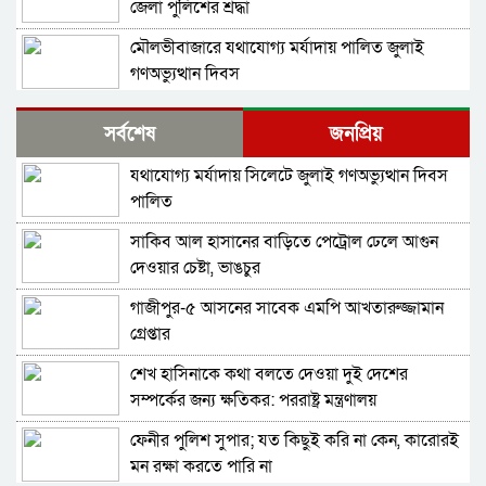
জেলা পুলিশের শ্রদ্ধা
মৌলভীবাজারে যথাযোগ্য মর্যাদায় পালিত জুলাই
গণঅভ্যুত্থান দিবস
কুষ্টিয়ায় নানা আয়োজনে জুলাই গণঅভ্যুত্থান দিবস
সর্বশেষ
জনপ্রিয়
পালিত
যথাযোগ্য মর্যাদায় সিলেটে জুলাই গণঅভ্যুত্থান দিবস
বহিরাগতদের নিয়ে র‍্যালি করার অভিযোগকে কেন্দ্র
পালিত
করে বরিশাল বিশ্ববিদ্যালয়ে ছাত্রদল-শিবির সংঘর্ষ,
আহত ১০
সাকিব আল হাসানের বাড়িতে পেট্রোল ঢেলে আগুন
বেগম রোকেয়া বিশ্ববিদ্যালয়ে ছাত্রদল-শিবির সংঘর্ষ,
দেওয়ার চেষ্টা, ভাঙচুর
আহত অন্তত ২০
গাজীপুর-৫ আসনের সাবেক এমপি আখতারুজ্জামান
মদপান করে দুই রুশ নাগরিকের মারামারিতে
গ্রেপ্তার
একজনের মৃত্যু, আরেকজন আইসিইউতে
শেখ হাসিনাকে কথা বলতে দেওয়া দুই দেশের
নাগরপুরে প্রায় ৪ কোটি টাকার সেতু নির্মাণ অ্যাপ্রোচ
সম্পর্কের জন্য ক্ষতিকর: পররাষ্ট্র মন্ত্রণালয়
সড়ক না থাকায় দুর্ভোগে ১৫ গ্রামের মানুষ
ফেনীর পুলিশ সুপার; যত কিছুই করি না কেন, কারোরই
দুবাইয়ের কারাগার থেকে জামিনে মুক্তি পেয়েছেন
মন রক্ষা করতে পারি না
বেনজীর