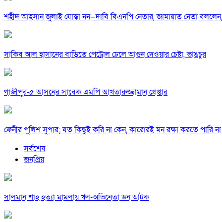
শহীদ আহসান জুলাই যোদ্ধা নন—দাবি বিএনপি নেতার, জামায়াত নেতা বললেন,
সাকিব আল হাসানের বাড়িতে পেট্রোল ঢেলে আগুন দেওয়ার চেষ্টা, ভাঙচুর
গাজীপুর-৫ আসনের সাবেক এমপি আখতারুজ্জামান গ্রেপ্তার
ফেনীর পুলিশ সুপার; যত কিছুই করি না কেন, কারোরই মন রক্ষা করতে পারি না
সর্বশেষ
জনপ্রিয়
সালমান শাহ হত্যা মামলায় খল-অভিনেতা ডন আটক