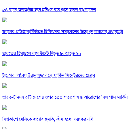
৫৪ রানে অলআউট হয়ে ইনিংস ব্যবধানে হারল বাংলাদেশ
ড্যাবের প্রতিষ্ঠাবার্ষিকীতে চিকিৎসক সমাবেশের উদ্বোধন করলেন প্রধানমন্ত্রী
ভারতের হিমাচলে বাস উল্টে নিহত ৮, আহত ১০
ট্রাম্পের ‘অবৈধ ইরান যুদ্ধ’ বন্ধে মার্কিন সিনেটরদের প্রস্তাব
ভারত-চীনসহ ৫টি দেশের ওপর ১০০ শতাংশ শুল্ক আরোপের বিল পাস মার্কিন 
বিশ্বকাপে মেসিকে হত্যার হুমকি, ফাঁস হলো ভয়ংকর নথি