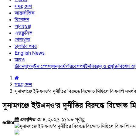
সমগ্র দেশ
আন্তর্জাতিক
বিনোদন
আবহওয়া
এক্সক্লুসিভ
খেলাধুলা
চাকরির খবর
English News
আরও
জীবনযাপন
ঈদ স্পেশাল
নববর্ষ
পরিবেশ
পর্যটন
বিজ্ঞান ও প্রযুক্তি
বিশেষ 
সমগ্র দেশ
সুনামগঞ্জে ইউএনও’র দুর্নীতির বিরুদ্ধে বিক্ষোভ মিছিলে বিএনপি সমর্
সুনামগঞ্জে ইউএনও’র দুর্নীতির বিরুদ্ধে বিক্ষোভ
প্রকাশিত
মে ৪, ২০২৫, ১১:০৮ পূর্বাহ্ণ
editor