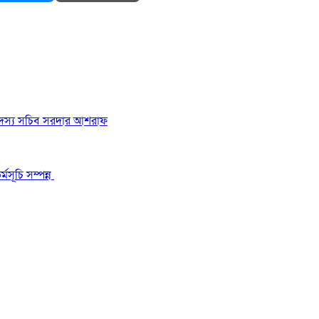
 সদস্য সচিব সরদার আশরাফ
মসূচি সম্পন্ন