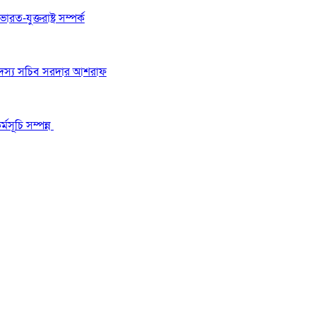
রত-যুক্তরাষ্ট্র সম্পর্ক
 সদস্য সচিব সরদার আশরাফ
মসূচি সম্পন্ন