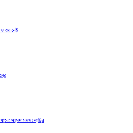
তেও ভয় নেই
জনের
যাবে: সংসদ সদস্য নাছির