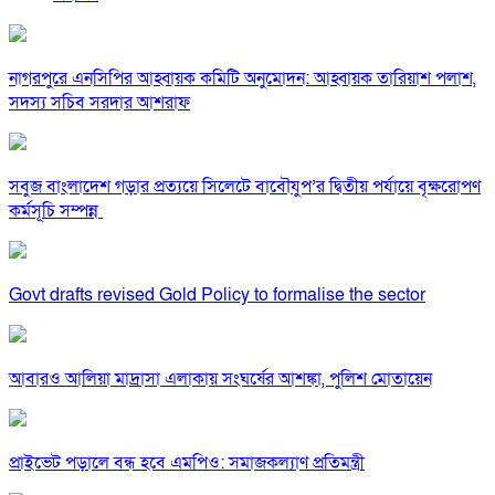
নাগরপুরে এনসিপির আহ্বায়ক কমিটি অনুমোদন: আহ্বায়ক তারিয়াশ পলাশ,
সদস্য সচিব সরদার আশরাফ
সবুজ বাংলাদেশ গড়ার প্রত্যয়ে সিলেটে বাবৌযুপ’র দ্বিতীয় পর্যায়ে বৃক্ষরোপণ
কর্মসূচি সম্পন্ন
Govt drafts revised Gold Policy to formalise the sector
আবারও আলিয়া মাদ্রাসা এলাকায় সংঘর্ষের আশঙ্কা, পুলিশ মোতায়েন
প্রাইভেট পড়ালে বন্ধ হবে এমপিও: সমাজকল্যাণ প্রতিমন্ত্রী