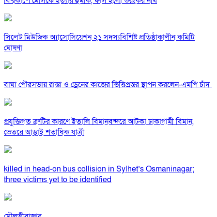
বিশ্বকাপে মেসিকে হত্যার হুমকি, ফাঁস হলো ভয়ংকর নথি
সিলেট মিউজিক অ্যাসোসিয়েশন ২১ সদস্যবিশিষ্ট প্রতিষ্ঠাকালীন কমিটি
ঘোষণা
বাঘা পৌরসভায় রাস্তা ও ড্রেনের কাজের ভিত্তিপ্রস্তর স্থাপন করলেন-এমপি চাঁদ
প্রযুক্তিগত ত্রুটির কারণে ইতালি বিমানবন্দরে আটকা ঢাকাগামী বিমান,
ভেতরে আড়াই শতাধিক যাত্রী
killed in head-on bus collision in Sylhet’s Osmaninagar;
three victims yet to be identified
মৌলভীবাজার