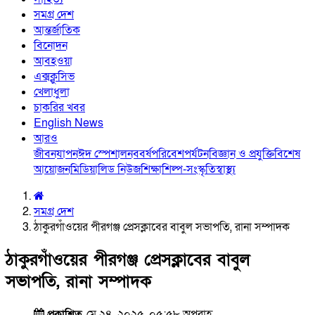
সমগ্র দেশ
আন্তর্জাতিক
বিনোদন
আবহওয়া
এক্সক্লুসিভ
খেলাধুলা
চাকরির খবর
English News
আরও
জীবনযাপন
ঈদ স্পেশাল
নববর্ষ
পরিবেশ
পর্যটন
বিজ্ঞান ও প্রযুক্তি
বিশেষ
আয়োজন
মিডিয়া
লিড নিউজ
শিক্ষা
শিল্প-সংস্কৃতি
স্বাস্থ্য
সমগ্র দেশ
ঠাকুরগাঁওয়ের পীরগঞ্জ প্রেসক্লাবের বাবুল সভাপতি, রানা সম্পাদক
ঠাকুরগাঁওয়ের পীরগঞ্জ প্রেসক্লাবের বাবুল
সভাপতি, রানা সম্পাদক
প্রকাশিত
মে ২৪, ২০২৫, ০৫:৫৮ অপরাহ্ণ