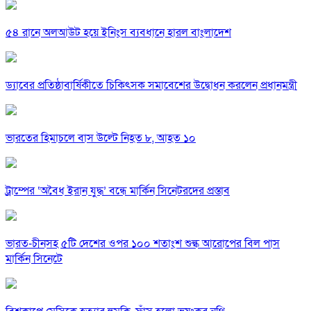
৫৪ রানে অলআউট হয়ে ইনিংস ব্যবধানে হারল বাংলাদেশ
ড্যাবের প্রতিষ্ঠাবার্ষিকীতে চিকিৎসক সমাবেশের উদ্বোধন করলেন প্রধানমন্ত্রী
ভারতের হিমাচলে বাস উল্টে নিহত ৮, আহত ১০
ট্রাম্পের ‘অবৈধ ইরান যুদ্ধ’ বন্ধে মার্কিন সিনেটরদের প্রস্তাব
ভারত-চীনসহ ৫টি দেশের ওপর ১০০ শতাংশ শুল্ক আরোপের বিল পাস
মার্কিন সিনেটে