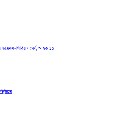
য়ে ছাত্রদল-শিবির সংঘর্ষ, আহত ১০
সিইউতে