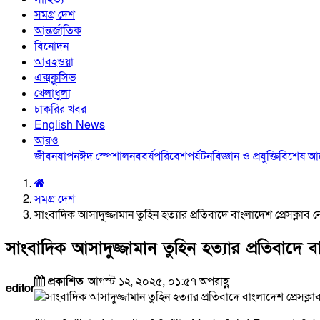
সমগ্র দেশ
আন্তর্জাতিক
বিনোদন
আবহওয়া
এক্সক্লুসিভ
খেলাধুলা
চাকরির খবর
English News
আরও
জীবনযাপন
ঈদ স্পেশাল
নববর্ষ
পরিবেশ
পর্যটন
বিজ্ঞান ও প্রযুক্তি
বিশেষ 
সমগ্র দেশ
সাংবাদিক আসাদুজ্জামান তুহিন হত্যার প্রতিবাদে বাংলাদেশ প্রেসক্লাব 
সাংবাদিক আসাদুজ্জামান তুহিন হত্যার প্রতিবাদে ব
প্রকাশিত
আগস্ট ১২, ২০২৫, ০১:৫৭ অপরাহ্ণ
editor