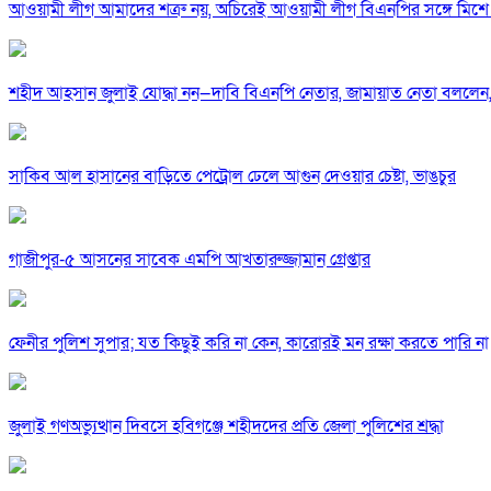
আওয়ামী লীগ আমাদের শত্রু নয়, অচিরেই আওয়ামী লীগ বিএনপির সঙ্গে মিশে 
শহীদ আহসান জুলাই যোদ্ধা নন—দাবি বিএনপি নেতার, জামায়াত নেতা বললেন,
সাকিব আল হাসানের বাড়িতে পেট্রোল ঢেলে আগুন দেওয়ার চেষ্টা, ভাঙচুর
গাজীপুর-৫ আসনের সাবেক এমপি আখতারুজ্জামান গ্রেপ্তার
ফেনীর পুলিশ সুপার; যত কিছুই করি না কেন, কারোরই মন রক্ষা করতে পারি না
জুলাই গণঅভ্যুত্থান দিবসে হবিগঞ্জে শহীদদের প্রতি জেলা পুলিশের শ্রদ্ধা