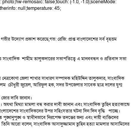
le: photo;hw-remosaic: false;touch: (-1.0, -1.0);sceneMode:
herinfo: null;temperature: 45;
ীর উদ্যোগ প্রকাশ করেছে,গভ: রেজি: প্রাপ্ত বাংলাদেশের সর্ব বৃহত্তম
াপতি সাংবাদিক শামীম তালুকদারের সভাপতিত্বে এ মানববন্ধন ও প্রতিবাদ সভা
্লাব নেত্রকোণা জেলা শাখার সাধারণ সম্পাদক মহিউদ্দিন তালুকদার, সাংবাদিক
আলম চৌধুরী জুয়েল, আরিফুল হক, সদর উপজেলার সাবেক ছাত্র দলের যুগ্ম
ার জোর দাবি জানান।
 অযথা মিথ্যা মামলা বন্ধ করার দাবী জানান এবং সাংবাদিক তুহিন হত্যাকান্ডে
, বাংলাদেশের সাংবাদিকদের উপর সহিংসতার ঘটনা দিন দিন বৃদ্ধি পাচ্ছে।
্খানুপুঙ্খ ও স্বাধীনভাবে নিরপেক্ষ তদন্তের জন্য এবং দায়ী ব্যক্তিদের
বে। তিনি আরো বলেন, সাংবাদিক আসাদুজ্জামান তুহিন হত্যা মামলার আসামিদের