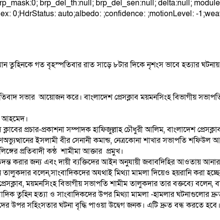
 0; brp_mask:0; brp_del_th:null; brp_del_sen:null; delta:null; modu
dex: 0;HdrStatus: auto;albedo: ;confidence: ;motionLevel: -1;weat
ন তুহিনকে গত বৃহস্পতিবার রাত সাড়ে ৮টার দিকে নৃশংস ভাবে হত্যার ঘটনায় গভ
ন ও প্রতিবাদ সভার আয়োজন করে। বাংলাদেশ প্রেসক্লাব ময়মনসিংহ বিভাগীয় সভ
ুমন আহমেদ।
ক্লাবের প্রচার-প্রকাশনা সম্পাদক হাফিজুল্লাহ চৌধুরী আলিম, বাংলাদেশ প্রেসক
ণঅভ্যুত্থানের ইসলামী বীর সেনানী কমান্ড, নেত্রকোনা শাখার সভাপতি শফিউল 
্গের প্রতিবাদী কন্ঠ শামীমা আক্তার প্রমুখ।
েক্ষ তদন্ত করার জন্য এবং দায়ী ব্যক্তিদের আইন অনুযায়ী জবাবদিহির আওতায় আন
িন তালুকদার বলেন,সাংবাদিকদের অযথাই মিথ্যা মামলা দিয়েও হয়রানি করা হচ্ছে।
শ প্রেসক্লাব, ময়মনসিংহ বিভাগীয় সভাপতি শামীম তালুকদার তার বক্তব্যে বলেন
াদিক তুহিন হত্যা ও সাংবাদিকদের উপর মিথ্যা মামলা -হামলার ঘটনাগুলোর দ্রুত পুঙ
কদের উপর সহিংসতার ঘটনা বৃদ্ধি পাওয়া উদ্বেগ জনক। এটি দ্রুত বন্ধ করতে হ