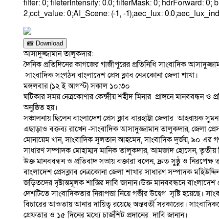
filter: 0; fileterIntensity: 0.0; filterMask: 0; hdrForward:
2;cct_value: 0;AI_Scene: (-1, -1);aec_lux: 0.0;aec_lux_in
📸 Download
আসাদুজ্জামান তালুকদার:
দৈনিক প্রতিদিনের কাগজের গাজীপুরের প্রতিনিধি সাংবাদিক আসাদুজ্জামা
সাংবাদিক সংগঠন বাংলাদেশ প্রেস ক্লাব নেত্রকোনা জেলা শাখা।
মঙ্গলবার (১২ ই আগস্ট) সকাল ১০:৩০
ঘটিকার সময় নেত্রকোণার কেন্দ্রীয় শহীদ মিনার প্রাঙ্গনে মানববন্ধ
অনুষ্ঠিত হয়।
সঞ্চালনায় ছিলেন বাংলাদেশ প্রেস ক্লাব বারহাট্টা জেলার আহ্বায়ক স
এছাড়াও বক্তব্য রাখেন -সাংবাদিক আসাদুজ্জামান তালুকদার, জেলা প্রেস 
মোনায়েম খান, সাংবাদিক সুলতান আহমেদ, সাংবাদিক দুর্জয়, ৯০ এর গ
সাধারণ সম্পাদক মোহাম্মদ মানিক তালুকদার, আমজাদ হোসেন, তৃতীয় লিঙ
উক্ত মানববন্ধন ও প্রতিবাদ সভায় বক্তারা বলেন, দ্রুত সুষ্ঠু ও নিরপ
বাংলাদেশ প্রেসক্লাব নেত্রকোনা জেলা শাখার সাধারণ সম্পাদক মহিউদ্দ
জড়িতদের দৃষ্টান্তমূলক শাস্তির দাবি জানান।উক্ত মানববন্ধনে বাংলাদে
দেশটিতে সাংবাদিকতার নিরাপত্তা নিয়ে গভীর উদ্বেগ সৃষ্টি হয়েছে। সাংব
বিচারের আওতায় আনার দায়িত্ব রয়েছে অন্তবর্তী সরকারের। সাংবাদি
গ্রেফতার ও ১৫ দিনের মধ্যে চার্জশিট প্রদানের দাবি জানান।