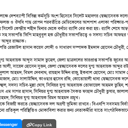
ক্ষে দেশব্যাপী বিভিন্ন কর্মসূচি অংশ হিসেবে সিলেট মহানগর স্বেচ্ছাসেবক দলের
নে ফলজ ও ঔষধি গাছ রোপন পরবর্তীতে মেডিকেলের আশপাশ এলাকা পরিষ্কার-পরিচ্ছ
েট কেন্দ্রীয় শহীদ মিনার থেকে বর্নাঢ্য র‌্যালি বের করা হয়। র‌্যালি শেষে আম্বর
ক সহ সভাপতি ভিপি মাহবুবুল হক চৌধুরীর সভাপতিত্বে ও সদস্য সচিব আফছর খান
 আব্দুর রাজ্জাক।
সভাপতি রেজাউল হাসান কয়েস লোদী ও সাধারণ সম্পাদক ইমদাদ হোসেন চৌধুরী, 
ুগ্ম আহবায়ক আব্দুস সামাদ তুহেল, জেলা ছাত্রদলের ভারপ্রাপ্ত সভাপতি জুবের আ
মীর আলী, সায়েদ হোসেন সুজন, জেলা স্বেচ্ছাসেবক দলের যুগ্ম আহবায়ক আব্দু
 দুলাল আহমদ, বিমল দেবনাথ, রায়হান উদ্দিন রাজু, ইকবাল হোসেন, মোঃ সামা
দ, মোঃ সালাউদ্দিন, কাওছার হুসেন রকি, কোতোয়ালী থানা স্বেচ্ছাসেবক দলে
ল, সদস্য সচিব-মুন্না ঘোষ, সিনিয়র যুগ্ম আহবায়ক তোফায়েল আহমদ তুহিন, শ
 এস এম সাগর হাসান, সিনিয়র যুগ্ম আহবায়ক সৈকত ফাহাদ চৌধুরী তুষার, জাল
মদ, সিনিয়র যুগ্ম আহবায়ক রিমন আহমদ প্রমুখ।
কে বিজয়ী করতে স্বেচ্ছাসেবক দল অগ্রণী ভূমিকা রাখবে। বিএনপি সবসময় নির্ব
কোনো প্রতিকূল পরিস্থিতিও মোকাবিলা করার জন্য নেতাকর্মীরা যাতে সাংগঠনিকভাব
essenger
Copy Link