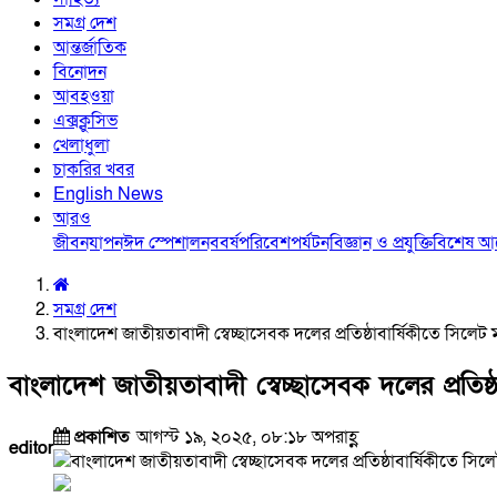
সমগ্র দেশ
আন্তর্জাতিক
বিনোদন
আবহওয়া
এক্সক্লুসিভ
খেলাধুলা
চাকরির খবর
English News
আরও
জীবনযাপন
ঈদ স্পেশাল
নববর্ষ
পরিবেশ
পর্যটন
বিজ্ঞান ও প্রযুক্তি
বিশেষ 
সমগ্র দেশ
বাংলাদেশ জাতীয়তাবাদী স্বেচ্ছাসেবক দলের প্রতিষ্ঠাবার্ষিকীতে সিলেট মহা
বাংলাদেশ জাতীয়তাবাদী স্বেচ্ছাসেবক দলের প্রতিষ্ঠাব
প্রকাশিত
আগস্ট ১৯, ২০২৫, ০৮:১৮ অপরাহ্ণ
editor