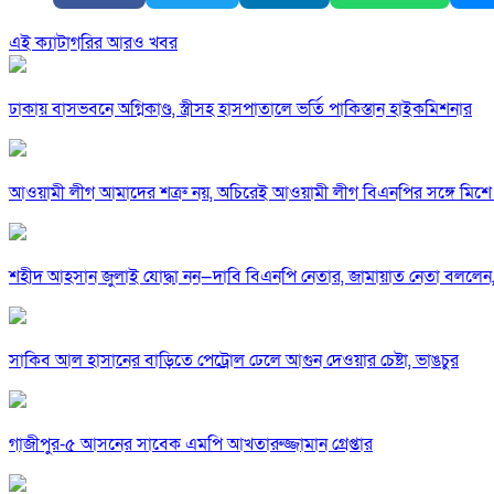
এই ক্যাটাগরির আরও খবর
ঢাকায় বাসভবনে অগ্নিকাণ্ড, স্ত্রীসহ হাসপাতালে ভর্তি পাকিস্তান হাইকমিশনার
আওয়ামী লীগ আমাদের শত্রু নয়, অচিরেই আওয়ামী লীগ বিএনপির সঙ্গে মিশে 
শহীদ আহসান জুলাই যোদ্ধা নন—দাবি বিএনপি নেতার, জামায়াত নেতা বললেন,
সাকিব আল হাসানের বাড়িতে পেট্রোল ঢেলে আগুন দেওয়ার চেষ্টা, ভাঙচুর
গাজীপুর-৫ আসনের সাবেক এমপি আখতারুজ্জামান গ্রেপ্তার