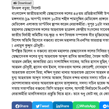
📸 Download
উৎফল বড়ুয়া, সিলেট
বাংলাদেশ জাতীয়তাবাদী স্বেচ্ছাসেবক দলের ৪৫তম প্রতিষ্ঠাবার্ষিকী উপল
মঙ্গলবার (১৯ আগস্ট) সকাল ১০টায় শহীদ শামসুদ্দিন মেডিকেল প্রাঙ্গ
মেডিকেল এলাকায় ডাস্টবিন স্থাপন করেন নেতাকর্মীরা। দুপুর ১২টা সময় সিল
মহানগর স্বেচ্ছাসেবক দলের আহবায়ক ছাত্রদল কেন্দ্রীয় সংসদের সাবে
জাতীয় নির্বাহী কমিটির সহ-ক্ষুদ্র ও ঋণ বিষয়ক সম্পাদক বীর মুক্তিযোদ্ধা
বিশেষ অতিথি হিসেবে বক্তব্যে রাখেন মহানগর বিএনপির ভারপ্রাপ্ত 
্য এনামুল কুদ্দুস চৌধুরী।
উপস্থিত ছিলেন ও বক্তব্যে রাখেন মহানগর স্বেচ্ছাসেবক দলের সিনিয়র য
স্বেচ্ছাসেবক দলের যুগ্ম আহবায়ক আব্দুল হাসিম জাকারিয়া, সৈয়দ আ
আহমদ জেহিন, জাকারিয়া মোঃ সালাউদ্দিন সাকের, আবির হাসান মুহিন,
আহমদ চৌধুরী, হুসেন খান ইমাদ, সাফওয়ান আলম কোরেশী, সোবহান আজা
আহবায়ক রাসেল মিয়া, দক্ষিণ সুরমা থানার আহবায়ক হোসেন আহমদ রুহু
যুগ্ম আহবায়ক আব্দুস সালাম আজাদ, বিমান বন্দর থানার সদস্য সচিব
মোগলাবাজার থানার আহবায়ক হুসেন তালুকদার, সদস্য সচিব ছয়েফ আহ
সভায় সভাপতির বক্তব্যে ভিপি মাহবুব বলেন, আগামী নির্বাচনে বিএনপি
নেতাকর্মীরা মানসিকভাবে প্রস্তুতি নিতে হবে। তবে শুধু ভোট নয়, যে 
Share
Tweet
Share
WhatsApp
M