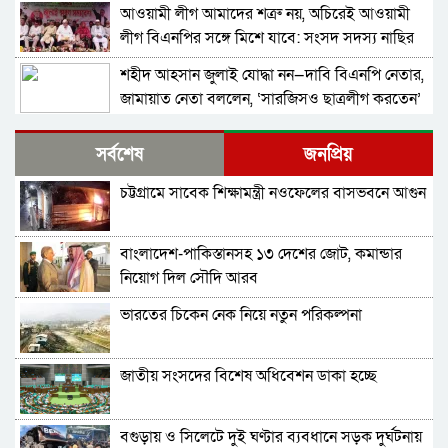
আওয়ামী লীগ আমাদের শত্রু নয়, অচিরেই আওয়ামী
লীগ বিএনপির সঙ্গে মিশে যাবে: সংসদ সদস্য নাছির
শহীদ আহসান জুলাই যোদ্ধা নন—দাবি বিএনপি নেতার,
জামায়াত নেতা বললেন, ‘সারজিসও ছাত্রলীগ করতেন’
সাকিব আল হাসানের বাড়িতে পেট্রোল ঢেলে আগুন
সর্বশেষ
জনপ্রিয়
দেওয়ার চেষ্টা, ভাঙচুর
চট্টগ্রামে সাবেক শিক্ষামন্ত্রী নওফেলের বাসভবনে আগুন
গাজীপুর-৫ আসনের সাবেক এমপি আখতারুজ্জামান
গ্রেপ্তার
বাংলাদেশ-পাকিস্তানসহ ১৩ দেশের জোট, কমান্ডার
ফেনীর পুলিশ সুপার; যত কিছুই করি না কেন, কারোরই
নিয়োগ দিল সৌদি আরব
মন রক্ষা করতে পারি না
ভারতের চিকেন নেক নিয়ে নতুন পরিকল্পনা
জুলাই গণঅভ্যুত্থান দিবসে হবিগঞ্জে শহীদদের প্রতি
জেলা পুলিশের শ্রদ্ধা
জাতীয় সংসদের বিশেষ অধিবেশন ডাকা হচ্ছে
মৌলভীবাজারে যথাযোগ্য মর্যাদায় পালিত জুলাই
গণঅভ্যুত্থান দিবস
বগুড়ায় ও সিলেটে দুই ঘণ্টার ব্যবধানে সড়ক দুর্ঘটনায়
কুষ্টিয়ায় নানা আয়োজনে জুলাই গণঅভ্যুত্থান দিবস