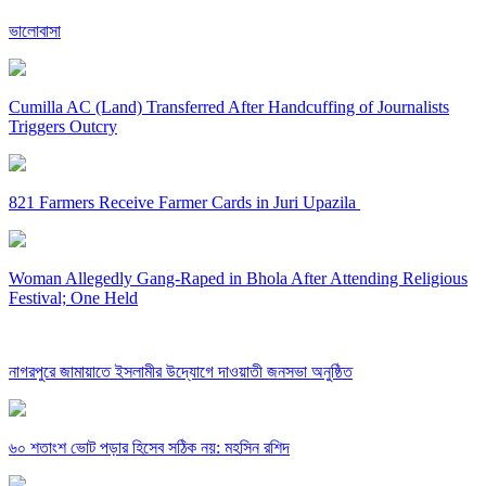
ভালোবাসা
Cumilla AC (Land) Transferred After Handcuffing of Journalists
Triggers Outcry
821 Farmers Receive Farmer Cards in Juri Upazila
Woman Allegedly Gang-Raped in Bhola After Attending Religious
Festival; One Held
নাগরপুরে জামায়াতে ইসলামীর উদ্যোগে দাওয়াতী জনসভা অনুষ্ঠিত
৬০ শতাংশ ভোট পড়ার হিসেব সঠিক নয়: মহসিন রশিদ