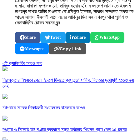
মোহাম্মদ নোমান, নাগরপুর উপজেলা বিএনপি সভাপতি বীর মুক্তিযোদ্ধা এম এ
ছালাম, সাধারণ সম্পাদক মো. হাবিবুর রহমান হবি, বাংলাদেশ জামায়াতে ইসলামী
নাগরপুর শাখার আমীর মাওলানা মো.রফিকুল ইসলাম, সাধারণ সম্পাদক অধ্যাপক
আব্দুস সালাম, ইসলামী আন্দোলনের আকিনুর মিয়া সহ নাগরপুর থানা পুলিশ ও
সেনাবাহিনীর চৌকর সদস্য বৃন্দ।
Share
Tweet
Share
WhatsApp
Messenger
Copy Link
এই ক্যাটাগরির আরও খবর
নিরাপত্তার নিশ্চয়তা পেলে ‘দেশে ফিরতে প্রস্তুত’ সাকিব, বিচারের মুখোমুখি হতেও ভয়
নেই
চট্টগ্রামে সাবেক শিক্ষামন্ত্রী নওফেলের বাসভবনে আগুন
বগুড়ায় ও সিলেটে দুই ঘণ্টার ব্যবধানে সড়ক দুর্ঘটনায় শিশুসহ প্রাণ গেল ১৫ জনের