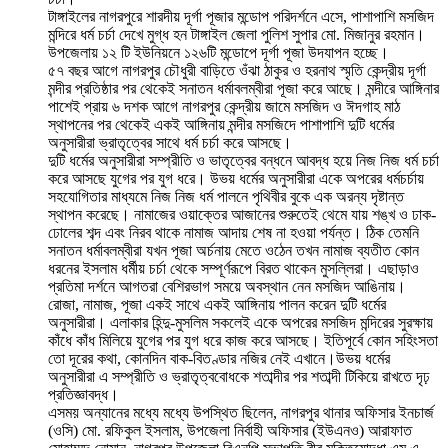
টাঙ্গাইলের নাগরপুরে শারদীয় দূর্গা পূজার মন্ডোপ পরিদর্শনে এসে, পাশাপাশি মসজিদ
মন্দিরে ধর্ম চর্চা দেখে মুগ্ধ হন টাঙ্গাইল জেলা পুলিশ সুপার মো. মিজানুর রহমান।
উপজেলায় ১২ টি ইউনিয়নে ১২৬টি মন্ডোপে দূর্গা পূজা উদযাপন হচ্ছে।
৫৭ বছর আগে নাগরপুর চৌধুরী বাড়িতে ওঁঝা ঠাকুর ও হরনাথ স্মৃতি কেন্দ্রীয় দূর্গা
মন্দীর প্রতিষ্ঠার পর থেকেই সনাতন ধর্মাবলম্বীরা পূজা করে আছে। মন্দীরে আঙ্গিনার
পাশেই প্রায় ৬ দশক আগে নাগরপুর কেন্দ্রীয় জামে মসজিদ ও ঈদগাহ মাঠ
স্থাপনের পর থেকেই একই আঙ্গিনায় মন্দীর মসজিদে পাশাপাশি দুটি ধর্মের
অনুসারীরা ভ্রাতৃত্বের সাথে ধর্ম চর্চা করে আসছে।
দুটি ধর্মের অনুসারীরা সম্প্রীতি ও ভাতৃত্বের বন্ধনে আবদ্ধ হয়ে নিজ নিজ ধর্ম চর্চা
করে আসছে যুগের পর যুগ ধরে। উভয় ধর্মের অনুসারীরা একে অপরের ধর্মচর্চায়
সহযোগিতার মাধ্যমে নিজ নিজ ধর্ম পালনে পৃথিবীর বুকে এক অরন্য দৃষ্টান্ত
স্থাপন করেছে। নামাজের ওয়াক্তের আজানের শুরুতেই থেমে যায় শঙ্খ ও ঢাক-
ঢোলের শব্দ এবং নিরব থাকে নামাজ আদায় শেষ না হওয়া পর্যন্ত। ঠিক তেমনি
সনাতন ধর্মাবলম্বীরা যখন পূজা অর্চনায় মেতে ওঠেন তখন নামাজ ব্যতীত কোন
ধরনের ইসলাম ধর্মীয় চর্চা থেকে সম্পূর্ণরূপে বিরত থাকেন মুসল্লিরা। এছাড়াও
প্রতিমা দর্শনে আগতরা বেশিরভাগ সময়ে অবস্থান নেন মসজিদ আঙিনায়।
রোজা, নামাজ, পূজা একই সাথে একই আঙ্গিনায় পালন করেন দুটি ধর্মের
অনুসারীরা। এলাকার হিন্দু-মুসলিম সকলেই একে অপরের মসজিদ মন্দিরের সুরক্ষায়
কাঁধে কাঁধ মিলিয়ে যুগের পর যুগ ধরে কাজ করে আসছে। ইতিপূর্বে কোন সহিংসতা
তো দূরের কথা, কোনদিন বাক-বিতণ্ডার নজির নেই এখানে।উভয় ধর্মের
অনুসারীরা এ সম্প্রীতি ও ভ্রাতৃত্ববোধকে শতাব্দীর পর শতাব্দী টিকিয়ে রাখতে দৃঢ়
প্রতিজ্ঞাবদ্ধ।
এসময় অন্যানের মধ্যে মধ্যে উপস্থিত ছিলেন, নাগরপুর থানার অফিসার ইনচার্জ
(ওসি) মো. রফিকুল ইসলাম, উপজেলা নির্বাহী অফিসার (ইউএনও) আরাফাত