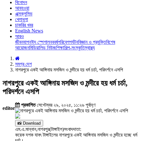
বিনোদন
আবহওয়া
এক্সক্লুসিভ
খেলাধুলা
চাকরির খবর
English News
আরও
জীবনযাপন
ঈদ স্পেশাল
নববর্ষ
পরিবেশ
পর্যটন
বিজ্ঞান ও প্রযুক্তি
বিশেষ
আয়োজন
মিডিয়া
লিড নিউজ
শিক্ষা
শিল্প-সংস্কৃতি
স্বাস্থ্য
সমগ্র দেশ
নাগরপুরে একই আঙ্গিনায় মসজিদ ও মন্দীরে হয় ধর্ম চর্চা, পরিদর্শনে এসপি
নাগরপুরে একই আঙ্গিনায় মসজিদ ও মন্দীরে হয় ধর্ম চর্চা,
পরিদর্শনে এসপি
প্রকাশিত
সেপ্টেম্বর ২৯, ২০২৫, ১১:২৬ পূর্বাহ্ণ
editor
📸 Download
এম.এ.মান্নান,নাগরপুর(টাঙ্গাইল)সংবাদদাতা:
কয়েক দশক যাবৎ টাঙ্গাইলের নাগরপুরে একই আঙ্গিনায় মসজিদ ও মন্দীরে হচ্ছে ধর্ম
চর্চা।