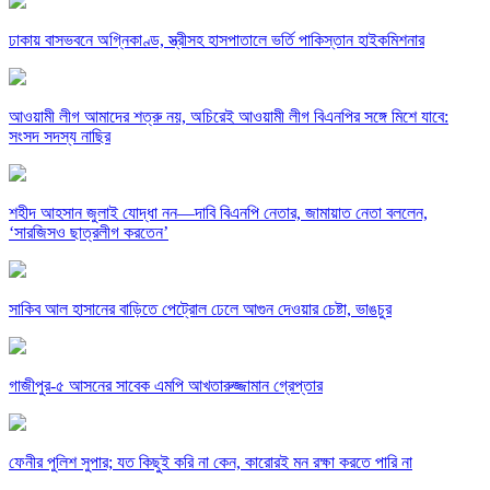
ঢাকায় বাসভবনে অগ্নিকাণ্ড, স্ত্রীসহ হাসপাতালে ভর্তি পাকিস্তান হাইকমিশনার
আওয়ামী লীগ আমাদের শত্রু নয়, অচিরেই আওয়ামী লীগ বিএনপির সঙ্গে মিশে যাবে:
সংসদ সদস্য নাছির
শহীদ আহসান জুলাই যোদ্ধা নন—দাবি বিএনপি নেতার, জামায়াত নেতা বললেন,
‘সারজিসও ছাত্রলীগ করতেন’
সাকিব আল হাসানের বাড়িতে পেট্রোল ঢেলে আগুন দেওয়ার চেষ্টা, ভাঙচুর
গাজীপুর-৫ আসনের সাবেক এমপি আখতারুজ্জামান গ্রেপ্তার
ফেনীর পুলিশ সুপার; যত কিছুই করি না কেন, কারোরই মন রক্ষা করতে পারি না