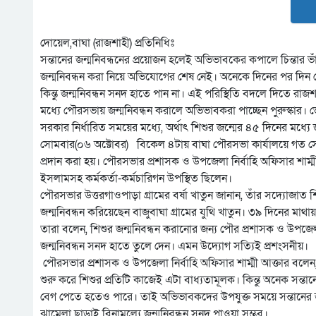
দোয়েল,বাঘা (রাজশাহী) প্রতিনিধিঃ
সন্তানের জন্মনিবন্ধনের প্রয়োজন হলেই অভিভাবকের কপালে চিন্তার
জন্মনিবন্ধন করা নিয়ে অভিযোগের শেষ নেই। অনেকে দিনের পর দিন
কিন্তু জন্মনিবন্ধন সনদ হাতে পান না। এই পরিস্থিতি বদলে দিতে রা
মধ্যে পৌরসভায় জন্মনিবন্ধন করালে অভিভাবকরা পাচ্ছেন পুরুস্কার। ভো
সরকার নির্ধারিত সময়ের মধ্যে, অর্থাৎ শিশুর জন্মের ৪৫ দিনের মধ্
সোমবার(০৬ অক্টোবর) বিকেল ৪টায় বাঘা পৌরসভা কার্যালয়ে গত সেপ্ট
প্রদান করা হয়। পৌরসভার প্রশাসক ও উপজেলা নির্বাহি অফিসার শাম্ম
ইসলামসহ কর্মকর্তা-কর্মচারিগন উপস্থিত ছিলেন।
পৌরসভার উত্তরগাওপাড়া গ্রামের বর্ষা খাতুন জানান, তাঁর সদ্যোজাত
জন্মনিবন্ধন করিয়েছেন বাজুবাঘা গ্রামের যুথি খাতুন। ৩৯ দিনের মাথায়
তারা বলেন, শিশুর জন্মনিবন্ধন করানোর জন্য পৌর প্রশাসক ও উপজেলা 
জন্মনিবন্ধন সনদ হাতে তুলে দেন। এমন উদ্যোগ সত্যিই প্রশংসনীয়।
পৌরসভার প্রশাসক ও উপজেলা নির্বাহি অফিসার শাম্মী আক্তার বলেন, বর্
শুরু করে শিশুর প্রতিটি কাজেই এটা বাধ্যতামূলক। কিন্তু অনেক সন
বেগ পেতে হতেও পারে। তাই অভিভাবকদের উপযুক্ত সময়ে সন্তানের জ
ঝামেলা ছাড়াই বিনামূল্যে জন্মনিবন্ধন সনদ পাওয়া সম্ভব।