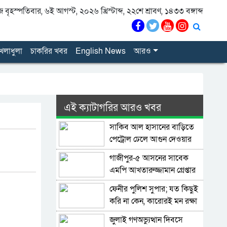
বৃহস্পতিবার, ৬ই আগস্ট, ২০২৬ খ্রিস্টাব্দ, ২২শে শ্রাবণ, ১৪৩৩ বঙ্গাব্দ
েলাধুলা
চাকরির খবর
English News
আরও
এই ক্যাটাগরির আরও খবর
সাকিব আল হাসানের বাড়িতে
পেট্রোল ঢেলে আগুন দেওয়ার
চেষ্টা, ভাঙচুর
গাজীপুর-৫ আসনের সাবেক
এমপি আখতারুজ্জামান গ্রেপ্তার
ফেনীর পুলিশ সুপার; যত কিছুই
করি না কেন, কারোরই মন রক্ষা
করতে পারি না
জুলাই গণঅভ্যুত্থান দিবসে