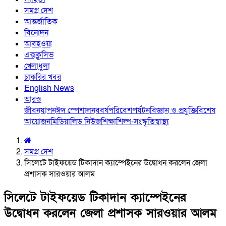
সমগ্র দেশ
আন্তর্জাতিক
বিনোদন
আবহওয়া
এক্সক্লুসিভ
খেলাধুলা
চাকরির খবর
English News
আরও
জীবনযাপন
ঈদ স্পেশাল
নববর্ষ
পরিবেশ
পর্যটন
বিজ্ঞান ও প্রযুক্তি
বিশেষ
আয়োজন
মিডিয়া
লিড নিউজ
শিক্ষা
শিল্প-সংস্কৃতি
স্বাস্থ্য
সমগ্র দেশ
সিলেটে টাইফয়েড টিকাদান ক্যাম্পেইনের উদ্বোধন করলেন জেলা
প্রশাসক সারওয়ার আলম
সিলেটে টাইফয়েড টিকাদান ক্যাম্পেইনের
উদ্বোধন করলেন জেলা প্রশাসক সারওয়ার আলম