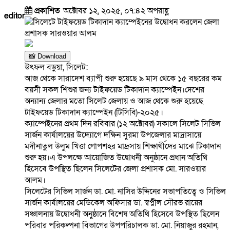
প্রকাশিত
অক্টোবর ১২, ২০২৫, ০৭:৪২ অপরাহ্ণ
editor
📸 Download
উৎফল বড়ুয়া, সিলেট:
আজ থেকে সারাদেশ ব্যাপী শুরু হয়েছে ৯ মাস থেকে ১৫ বছরের কম
বয়সী সকল শিশুর জন্য টাইফয়েড টিকাদান ক্যাম্পেইন।দেশের
অন্যান্য জেলার মতো সিলেট জেলায় ও আজ থেকে শুরু হয়েছে
টাইফয়েড টিকাদান ক্যাম্পেইন (টিসিবি)-২০২৫।
ক্যাম্পেইনের প্রথম দিন রবিবার (১২ অক্টোবর) সকালে সিলেট সিভিল
সার্জন কার্যালয়ের উদ্যোগে দক্ষিন সুরমা উপজেলার মাদ্রাসায়ে
মদীনাতুল উলুম খিত্তা গোপশহর মাদ্রসায় শিক্ষার্থীদের মাঝে টিকাদান
শুরু হয়।এ উপলক্ষে আয়োজিত উদ্বোধনী অনুষ্ঠানে প্রধান অতিথি
হিসেবে উপস্থিত ছিলেন সিলেটের জেলা প্রশাসক মো. সারওয়ার
আলম।
সিলেটের সিভিল সার্জন ডা. মো. নাসির উদ্দিনের সভাপতিত্বে ও সিভিল
সার্জন কার্যালয়ের মেডিকেল অফিসার ডা. স্বপ্নীল সৌরভ রায়ের
সঞ্চালনায় উদ্বোধনী অনুষ্ঠানে বিশেষ অতিথি হিসেবে উপস্থিত ছিলেন
পরিবার পরিকল্পনা বিভাগের উপপরিচালক ডা. মো. নিয়াজুর রহমান,