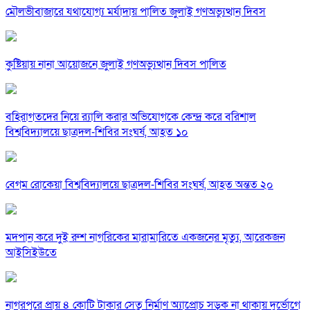
মৌলভীবাজারে যথাযোগ্য মর্যাদায় পালিত জুলাই গণঅভ্যুত্থান দিবস
কুষ্টিয়ায় নানা আয়োজনে জুলাই গণঅভ্যুত্থান দিবস পালিত
বহিরাগতদের নিয়ে র‍্যালি করার অভিযোগকে কেন্দ্র করে বরিশাল
বিশ্ববিদ্যালয়ে ছাত্রদল-শিবির সংঘর্ষ, আহত ১০
বেগম রোকেয়া বিশ্ববিদ্যালয়ে ছাত্রদল-শিবির সংঘর্ষ, আহত অন্তত ২০
মদপান করে দুই রুশ নাগরিকের মারামারিতে একজনের মৃত্যু, আরেকজন
আইসিইউতে
নাগরপুরে প্রায় ৪ কোটি টাকার সেতু নির্মাণ অ্যাপ্রোচ সড়ক না থাকায় দুর্ভোগে