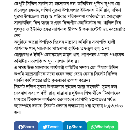
ডেপুটি সিভিল সার্জন ডা. জন্মেজয় দত্ত, অতিরিক্ত পুলিশ সুপার মো.
রাসেলুর রহমান, দক্ষিণ সুরমা উপজেলার ইউএনও উর্মি রায়, দক্ষিণ
সুরমা উপজেলা স্বাস্থ্য ও পরিবার পরিকল্পনা কর্মকর্তা ডা. মোহাম্মদ
সালাউদ্দিন, বিশ্ব স্বাস্থ্য সংস্থার বিভাগীয় কোর্ডিনেটর ডা. খালিদ বিন
লুৎফুর ও ইউনিসেফের ন্যাশনাল ইপিআই কনসাল্টেন্ট ডা. নবজ্যোতি
দেব।
অনুষ্ঠানে আরো উপস্থিত ছিলেন মাদ্রাসা কমিটির সভাপতি হাজী
আশরাফ খান, মাদ্রাসার মাওলানা হাফিজ তফজুল হক, ১ নং
মোল্লারগাও ইউপি চেয়ারম্যান মামুন খান, গোপশহর গ্রামের পঞ্চায়েত
কমিটির সভাপতি আব্দুস সালাম দিলার।
এ সময় উক্ত মাদ্রাসার কার্যকরী কমিটির সদস্য মো. গিয়াস উদ্দিন
কওমি মাদ্রাসাটিকে উদ্ধোধনের জন্য বেছে নেয়ায় সিলেট সিভিল
সার্জন কার্যালয়ের প্রতি কৃতজ্ঞতা প্রকাশ করেন।
সিলেট দক্ষিণ সুরমা উপজেলার দুইজন স্বাস্থ্য সহকারী সুমন চন্দ্র
দেবনাথ এবং পার্বতী রায়, মাদ্রাসার দুইজন শিক্ষার্থীকে টিকাদানের
মাধ্যমে টিকাদান কার্যক্রম শুরু করেন।আগামী ১৩নভেম্বর পর্যন্ত
ক্যাম্পেইন চলবে৷ সিলেট জেলার লক্ষ্যমাত্রা ধরা হয়েছে ৮,৫৩,৯৮০
জন।
Share
Tweet
Share
WhatsApp